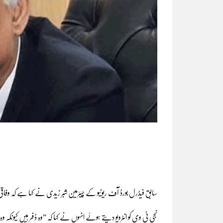
سابق فیڈرل بورڈ آف ریونیو کے چیئرمین شبر زیدی نے کہا ہے کہ وفاق
نجی ٹی وی کو انٹرویو دیتے ہوئے انہوں نے کہا کہ ”وہ ڈفر ہیں کیونکہ و