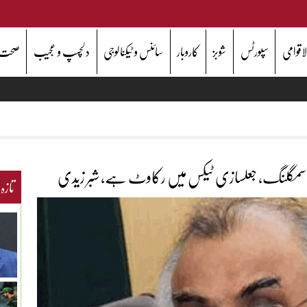
اقوامی
سپورٹس
شوبز
کاروبار
سائنس و ٹیکنالوجی
دلچسپ و عجیب
صحت
، اسمگلنگ، جعلسازی ٹیکس میں رکاوٹ ہے، شبر زیدی
تازہ