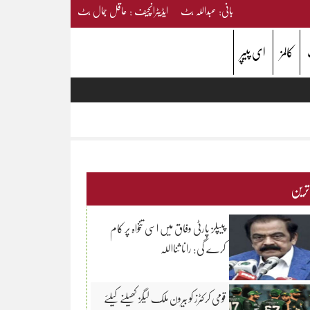
بانی: عبداللہ بٹ ایڈیٹرانچیف : عاقل جمال بٹ
کالمز
ای پیپر
 ترین
پیپلز پارٹی وفاق میں اسی تنخواہ پر کام
کرے گی: رانا ثنااللہ
قومی کرکٹرز کو بیرون ملک لیگز کھیلنے کیلئے