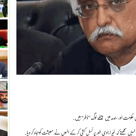
ی حکومت اور سندھ میں بیٹھے لوگ ”ڈفر“ ہیں۔
ہ نہیں سمجھتے کہ غیر ارادی طور پر نسل کشی کر کے انہوں نے معیشت کو تباہ کر دیا۔