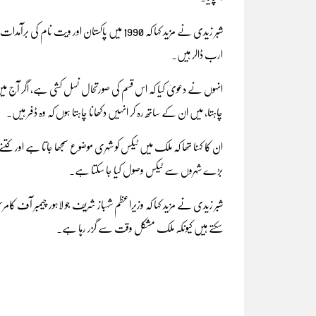
ارب ڈالر ہیں۔
چاہتا، میں ان کے ساتھ رہ کر انہیں دکھانا چاہتا ہوں کہ وہ ڈفر ہیں۔
ان کا کہنا تھا کہ ملک میں ٹیکس کو شہری موضوع سمجھا جاتا ہے اور ک
بڑے شہروں سے ٹیکس وصول کیا جا سکتا ہے۔
شبر زیدی نے مزید کہا کہ وزیراعظم شہباز شریف جو لاہور چیمبر آف کام
سکتے ہیں کیونکہ ملک مشکل وقت سے گزر رہا ہے۔