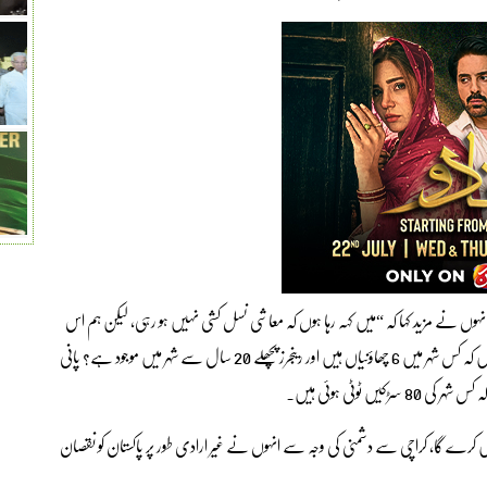
 نے مزید کہا کہ “میں کہہ رہا ہوں کہ معاشی نسل کشی نہیں ہو رہی، لیکن ہم اس
کی طرف بڑھ رہے ہیں، اس نسل کشی کا مرتکب بھی ہے، مجھے بتائیں کہ کس شہر میں 6 چھاؤنیاں ہیں اور رینجرز پچھلے 20 سال سے شہر میں موجود ہے؟ پانی
 ٹوٹی ہوئی ہیں۔
یں کرے گا، کراچی سے دشمنی کی وجہ سے انہوں نے غیر ارادی طور پر پاکستان کو نقصان