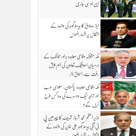
این او سی جاری
ایاز صادق کا بیرسٹر گوہر کی والدہ کے
انتقال پر اظہارِ افسوس
مکہ مشترکہ دفاعی معاہدہ برادر ممالک کے
درمیان اسٹریٹجک تعاون کی اہم پیش
رفت ہے، اسحاق ڈار
مکّہ دفاعی معاہدہ: پاکستان، سعودی عرب
اور ترکیہ ایک دوسرے کی مدد کس طرح
کریں گے؟
وزیرِ اعظم محمد شہباز شریف کا چیئر مین پی
ٹی آئی بیرسٹر گوہر علی خان کی والدہ کے
انتقال پر اظہار افسوس