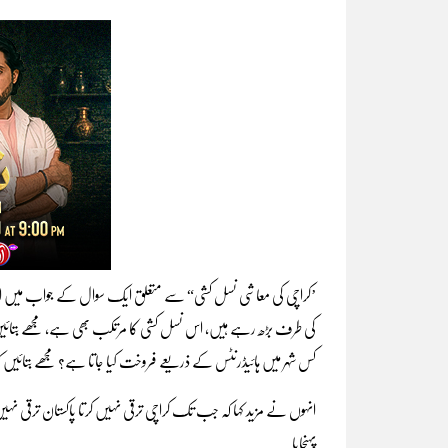
’کراچی کی معاشی نسل کشی“ سے متعلق ایک سوال کے جواب میں انہوں
کس شہر میں ہائیڈرنٹس کے ذریعے فروخت کیا جاتا ہے؟ مجھے بتائیں کہ کس شہر کی 80 سڑکیں
انہوں نے مزید کہا کہ جب تک کراچی ترقی نہیں کرتا پاکستان ترقی نہ
پہنچایا۔