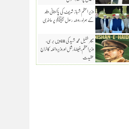
وزیر اعظم شہباز شریف کی پاکستانی وفد
کے ہمراہ روضہ رسول ﷺ پر حاضری
میجر طفیل محمد شہید کی 68ویں برسی،
وزیراعظم،فیلڈمارشل اوروزیرداخلہ کاخراج
عقیدت