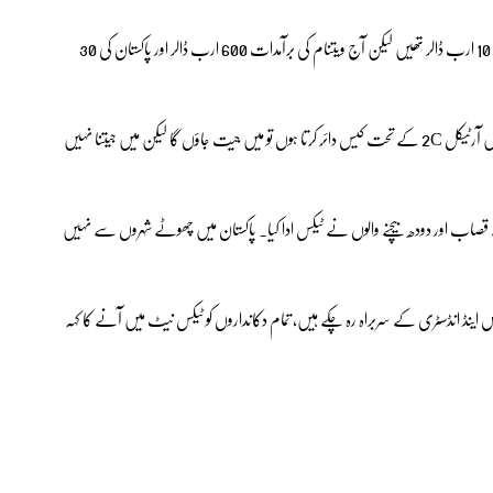
شبر زیدی نے مزید کہا کہ 1990 میں پاکستان اور ویت نام کی برآمدات 10 ارب ڈالر تھیں لیکن آج ویتنام کی برآمدات 600 ارب ڈالر اور پاکستان کی 30
انہوں نے دعویٰ کیا کہ اس قسم کی صورتحال نسل کشی ہے، اگر آج میں آرٹیکل 2C کے تحت کیس دائر کرتا ہوں تو میں جیت جاؤں گا لیکن میں جیتنا نہیں
تنے قصاب اور دودھ بیچنے والوں نے ٹیکس ادا کیا۔ پاکستان میں چھوٹے شہروں سے نہیں
رس اینڈ انڈسٹری کے سربراہ رہ چکے ہیں، تمام دکانداروں کو ٹیکس نیٹ میں آنے کا کہہ