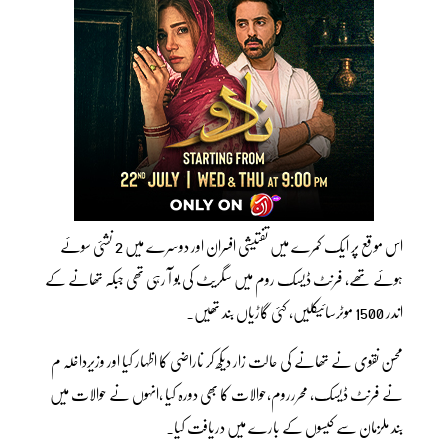
اس موقع پر ایک کمرے میں تفتیشی افسران اور دوسرے میں 2 نشئی سوئے
ہوئے تھے، فرنٹ ڈیسک روم میں سگریٹ کی بو آ رہی تھی جبکہ تھانے کے
اندر 1500 موٹرسائیکلیں، کئی گاڑیاں بند تھیں۔
محسن نقوی نے تھانے کی حالت زار دیکھ کر ناراضی کا اظہار کیا اور وزیرداخلہ م
نے فرنٹ ڈیسک، محررروم،حوالات کا بھی دورہ کیا ،انہوں نے حوالات میں
بند ملزمان سے کیسوں کے بارے میں دریافت کیا۔