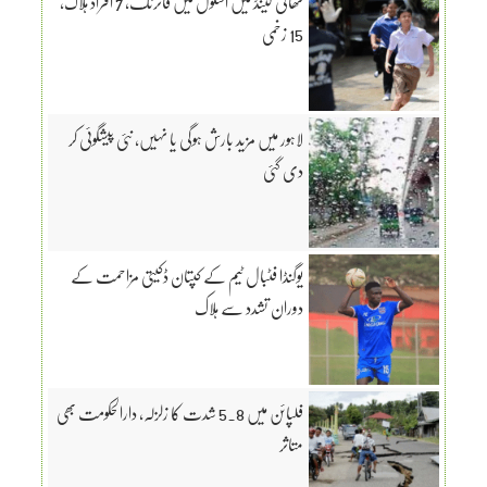
تھائی لینڈ میں اسکول میں فائرنگ، 7 افراد ہلاک،
15 زخمی
لاہور میں مزید بارش ہوگی یا نہیں، نئی پیشگوئی کر
دی گئی
یوگنڈا فٹبال ٹیم کے کپتان ڈکیتی مزاحمت کے
دوران تشدد سے ہلاک
فلپائن میں 5.8 شدت کا زلزلہ، دارالحکومت بھی
متاثر