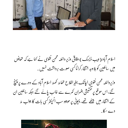
اسلام آباد (ویب ڈیسک) وفاقی وزیر داخلہ محسن نقوی نے کہا ہے کہ تھانوں
میں سائلین کو بلاوجہ انتظار کرانا کسی صورت برداشت نہیں۔
وزیرداخلہ محسن نقوی اچانک بغیر اطلاع تھانہ کھنہ اسلام آباد کے دورے پر پہنچ
گئے، اس موقع پر تفتیشی افسران کمرے سے غائب پائے گئے جبکہ سائلین ان
کے انتظار میں بیٹھے تھے، ڈیوٹی پر موجود سب انسپکٹر کسی بات کا جواب نہ
دے سکا۔