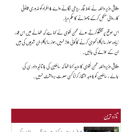
وفاقی وزیر داخلہ نے غلط جگہ ریڑھی لگانے والے 4 افراد کو ضروری قانونی
کارروائی مکمل کرکے چھوڑنے کا حکم دیا۔
اس موقع پر گفتگو کرتے ہوئے محسن نقوی نے کہا ہے کہ تھانے میں اس قدر
زیادہ موٹرسائیکلز کھڑی کرنے کا کوئی جواز نہیں،موٹرسائیکلز جن شہریوں کی ہیں
ان کے حوالے کی جائیں۔
وفاقی وزیرداخلہ محسن نقوی کا مزید کہنا تھا کہ سائلین کی بلاتاخیر دادرسی کی
جائے ، سائلین کو بلاوجہ انتظار کرانا کسی صورت برداشت نہیں۔
تازہ ترین