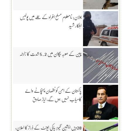
بولان؛ نامعلوم مسلح افراد کے حملے میں پولیس
اہلکار شہید
چین کے صوبہ سیچوان میں 5.2 شدت کا زلزلہ
پاکستان کے امن کو نقصان پہنچانے والے
کامیاب نہیں ہوں گے، ایاز صادق
20ویں ایشین گیمز: ہاکی ایونٹ کے ڈراز کا اعلان،