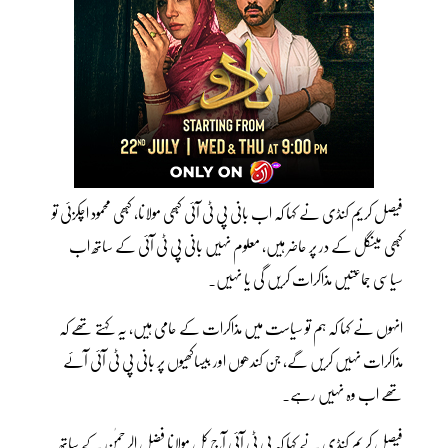
فیصل کریم کنڈی نے کہا کہ اب بانی پی ٹی آئی کبھی مولانا، کبھی محمود اچکزئی تو
کبھی مینگل کے در پر حاضر ہیں، معلوم نہیں بانی پی ٹی آئی کے ساتھ اب
سیاسی جماعتیں مذاکرات کریں گی یا نہیں۔
انہوں نے کہا کہ ہم تو سیاست میں مذاکرات کے حامی ہیں، یہ کہتے تھے کہ
مذاکرات نہیں کریں گے، جن کندھوں اور بیساکھیوں پر بانی پی ٹی آئی آئے
تھے اب وہ نہیں رہے۔
فیصل کریم کنڈی نے کہا کہ پی ٹی آئی آج کل مولانا فضل الرحمٰن کے ساتھ