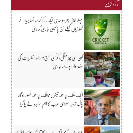
تازہ ترین
پہلے اپنی پھر دوسری لیگ، کرکٹ آسٹریلیا نے
کھلاڑیوں کیلئے نئی پالیسی جاری کر دی
کون سی چیز مہنگی، کونسی سستی؟ ادارہ شماریات کی
ہفتہ وار رپورٹ جاری
ایک ملک پر حملہ تینوں ممالک پر حملہ تصور ہوگا،
پاک ترکیہ سعودی عرب کا اہم معاہدہ طے پا گیا
حویلی میں مسلم لیگ (ن) کا تاریخی عوامی اجتماع،