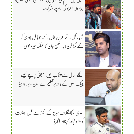
ہزاروں افراد کی بھرپور شرکت
شہباز گل نے عمران خان کے موبائل چوری کر
کے بگڈ فون دیا، شفیع جان کا تہلکہ خیز دعویٰ
اگلے سال سے پنجاب میں امتحانی پرچے کیسے
چیک ہوں گے؟ وزیر تعلیم نے جدید طریقہ بتادیا
سری لنکا کیخلاف سیریز کے آغاز سے قبل بھارت
کو بڑا دھچکا، کپتان انجرڈ