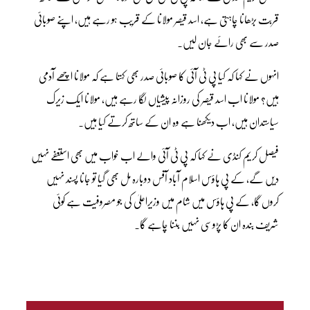
قربت بڑھانا چاہتی ہے، اسد قیصر مولانا کے قریب ہو رہے ہیں، اپنے صوبائی
صدر سے بھی رائے جان لیں۔
انہوں نے کہا کہ کیا پی ٹی آئی کا صوبائی صدر بھی کہتا ہے کہ مولانا اچھے آدمی
ہیں؟ مولانا اب اسد قیصر کی روزانہ پیشیاں لگا رہے ہیں، مولانا ایک زیرک
سیاستدان ہیں، اب دیکھنا ہے وہ ان کے ساتھ کرتے کیا ہیں۔
فیصل کریم کنڈی نے کہا کہ پی ٹی آئی والے اب خواب میں بھی استعفے نہیں
دیں گے، کے پی ہاؤس اسلام آباد آفس دوبارہ مل بھی گیا تو جانا پسند نہیں
کروں گا، کے پی ہاؤس میں شام میں وزیراعلیٰ کی جو مصروفیت ہے کوئی
شریف بندہ ان کا پڑوسی نہیں بننا چاہے گا۔