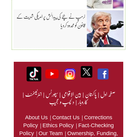
ٹرمپ نے بچے کی پیدائش پر امریکی شہریت کے
قانون کو محدود کردیا
صفحہ اول
|
پاکستان
|
بین الاقوامی
|
سپورٹس
|
انٹرٹینمنٹ
|
کاروبار
|
دلچسپ و عجیب
|
|
About Us
Contact Us
Corrections
|
|
Policy
Ethics Policy
Fact-Checking
|
|
Policy
Our Team
Ownership, Funding,