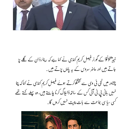
خیبرپختونخوا کے گورنر فیصل کریم کنڈی نے کہا ہے کہ ریٹائرڈ ان کے گلے پڑ
جاتے ہیں اور حاضر سروس کے یہ پاؤں پڑتے ہیں۔
پشاور میں نجی ٹی وی سے گفتگو کرتے ہوئے فیصل کریم کنڈی نے کہا کہ پتا
نہیں بانی پی ٹی آئی کس کے ساتھ ڈائیلاگ کرنا چاہتے ہیں، وہ پہلے کہتے تھے
کسی سیاسی جماعت سے بات چیت نہیں کروں گا۔