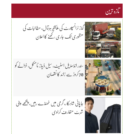
تازہ ترین
گڈز ٹرانسپورٹ کی ملکگیر ہڑتال، مطالبات کی
منظوری تک جاری رکھنے کا اعلان
سندر انڈسٹریل اسٹیٹ، سیل ڈیڈز نامکمل، خزانے کو
70 کروڑ سے زائد کا نقصان
جاپانی شاہکار، گرمی میں ٹھنڈے رہیں، پنکھے والی
شرٹ متعارف کرادی