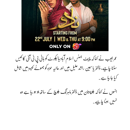
عمر ایوب نے کہا کہ چیف جسٹس اسلام آباد ہائیکورٹ کو بانی پی ٹی آئی کا کیس
سننا چاہیے، ڈاکٹر یاسمین راشد علیل ہیں اور عالیہ حمزہ کو جھوٹے کیسز میں شامل
کیا جارہا ہے۔
انہوں نے کہا کہ بلوچستان میں ڈاکٹر ماہرنگ بلوچ کے ساتھ جو ہو رہا ہے وہ
نہیں ہونا چاہیے۔