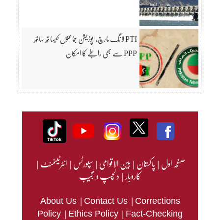
PTI لانگ مارچ، اپوزیشن جماعتوں کیساتھ ساتھ
PPP سے بھی رابطے کا امکان
صفحہ اول
|
پاکستان
|
بین الاقوامی
|
سپورٹس
|
انٹرٹینمنٹ
|
کاروبار
|
دلچسپ و عجیب
|
|
About Us
Contact Us
Corrections
|
|
Policy
Ethics Policy
Fact-Checking