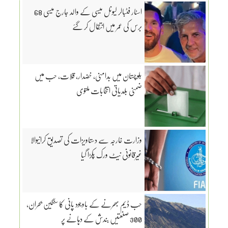
اسٹار فٹبالر لیونل میسی کے والد جارج میسی 68
برس کی عمر میں انتقال کر گئے
بلوچستان میں بدامنی، خضدار، قلات، حب میں
ضمنی بلدیاتی انتخابات ملتوی
وزارت خارجہ سے دستاویزات کی تصدیق کرانیوالا
غیرقانونی نیٹ ورک پکڑا گیا
حب ڈیم بھرنے کے باوجود پانی کا سنگین بحران،
300 صنعتیں بندش کے دہانے پر