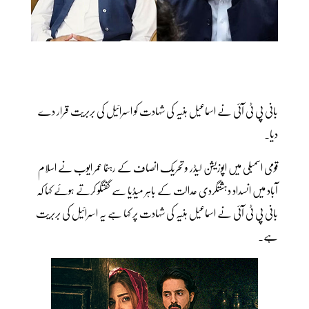
بانی پی ٹی آئی نے اسماعیل ہنیہ کی شہادت کو اسرائیل کی بربریت قرار دے
دیا۔
قومی اسمبلی میں اپوزیشن لیڈر و تحریک انصاف کے رہنما عمر ایوب نے اسلام
آباد میں انسداد دہشتگردی عدالت کے باہر میڈیا سے گفتگو کرتے ہوئے کہا کہ
بانی پی ٹی آئی نے اسماعیل ہنیہ کی شہادت پر کہا ہے یہ اسرائیل کی بربریت
ہے۔