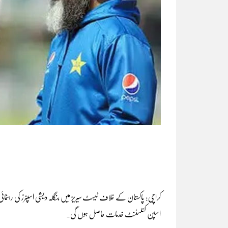
کراچی: پاکستان کے خلاف ٹیسٹ سیریز میں بنگلہ دیشی اسپنرز کی رہنمائی م
اسپن کنلسٹنٹ خدمات حاصل ہوں گی۔