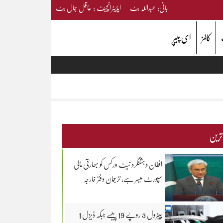
بانی: عبداللہ بٹ ایڈیٹرانچیف : عاقل جمال بٹ
کالمز
ای پیپر
 ترین
افغان دہشتگرد نیٹ ورکس کو بھارتی مالی
سپورٹ میسر ہے، ترجمان دفتر خارجہ
پیٹرول 3 روپے 19 پیسے جبکہ ڈیزل 1