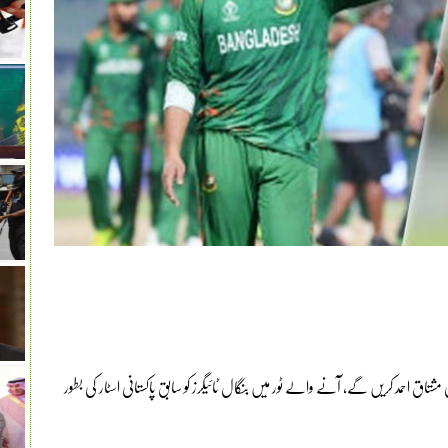
شتاق احمد کریں گے، آنے والے ٹور میں بنگال ٹائیگرز کو سابق پاکستانی اسٹار کی بطور