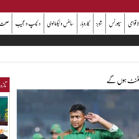
اقوامی
سپورٹس
شوبز
کاروبار
سائنس و ٹیکنالوجی
دلچسپ و عجیب
صحت
کنلسٹنٹ ہوں گے
تازہ