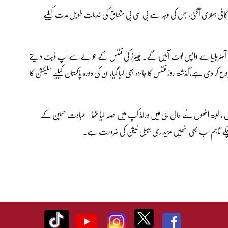
میں کافی بہتری آگئی، جس کی وجہ سے بی سی بی مشتاق کی خدمات طویل مدت کیلیے
ے بھی آسٹریلیا سے واپس لوٹ آئیں گے۔ پلیئرز کی فٹنس کے حوالے سے اپ ڈیٹ دیتے
دی ہے، گذشتہ روز فٹنس کا جائزہ بھی لیا گیا، ان کی دورہ پاکستان کیلیے سلیکشن کا
 ،البتہ انھوں نے حال ہی میں ورلڈ کپ میں حصہ لیا تھا۔ عبادت حسین کے