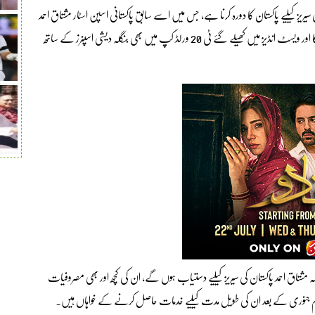
لہ دیشی کرکٹ ٹیم کو رواں ماہ 2 ٹیسٹ میچز کی سیریز کیلیے پاکستان کا دورہ کرنا ہے، جس میں اسے سابق پاکستانی اسپن اسٹار مشتاق احمد
کی بطور اسپن کنلسٹنٹ خدمات حاصل ہوں گی، وہ اس سے قبل امریکا اور ویسٹ انڈیز میں کھیلے گئے ٹی 20 ورلڈ کپ میں بھی بنگلہ دیشی اسپنرز کے ساتھ
شتاق احمد پاکستان کی سیریز کیلیے دستیاب ہوں گے، ان کی کچھ اور بھی مصروفیات
ہم جنوری کے بعد ان کی طویل مدت کیلیے خدمات حاصل کرنے کے خواہاں ہیں۔