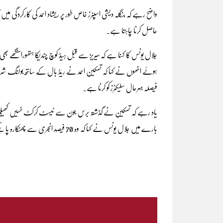
واضح رہے کہ بنگلہ دیشی اسپنرز خاص طور پر ریشاد احمد کی کارکردگی 
حاصل کرنا چاہتا ہے۔
جلال یونس کا کہنا ہے کہ سیریز سے قبل ہیڈ کوچ چندیکا ہتھوراسنگھ
ہوئے انھوں نے کہا کہ تسکین احمد نے ریڈ بال کے ساتھ بولنگ شروع کر 
فیصلہ بہرحال سلیکٹرز کو کرنا ہے۔
یاد رہے کہ تسکین نے گذشتہ برس جون سے ٹیسٹ کرکٹ نہیں کھیلی
بارے میں جلال یونس نے کہا کہ وہ 70 فیصد انجری سے چھٹکارہ پا چکے تاہم اب بھی انھیں مزید ری ہیبلی ٹیشن کی ضرورت ہے۔