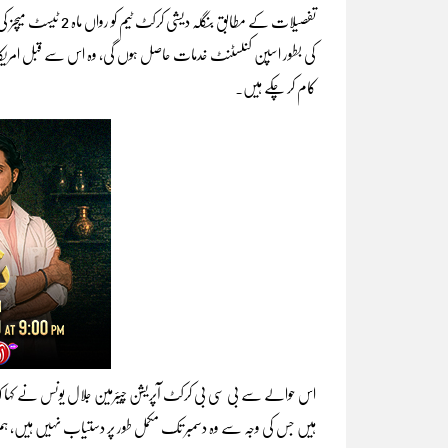
تفصیلات کے مطابق بنگ
کام کر چکے ہیں۔
اس حوالے سے بی سی بی کرکٹ آپریشن چیئرمین جلال یونس نے کہا کہ م
ہیں جس کی وجہ سے وہ دسمبر تک مکمل طور پر دستیاب نہیں ہیں، 