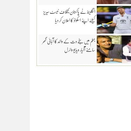
انگلینڈ نے پاکستان کیخلاف ٹیسٹ سیریز
کیلئے اپنے اسکواڈ کا اعلان کر دیا
جہلم میں سنجے دت کے والد کا آبائی گھر
سامنے آگیا، ویڈیو وائرل