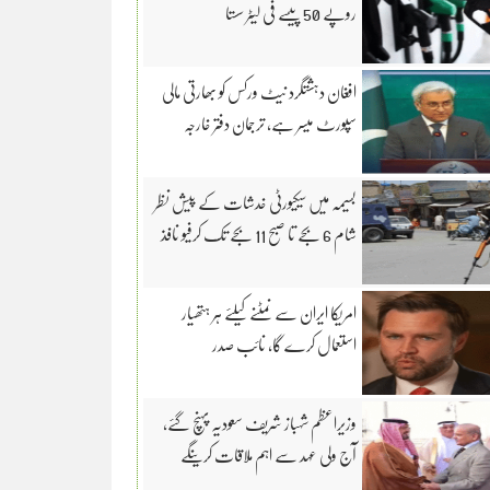
روپے 50 پیسے فی لیٹر سستا
افغان دہشتگرد نیٹ ورکس کو بھارتی مالی
سپورٹ میسر ہے، ترجمان دفتر خارجہ
بسیمہ میں سیکیورٹی خدشات کے پیش نظر
شام 6 بجے تا صبح 11 بجے تک کرفیو نافذ
امریکا ایران سے نمٹنے کیلئے ہر ہتھیار
استعمال کرے گا، نائب صدر
وزیراعظم شہباز شریف سعودیہ پہنچ گئے،
آج ولی عہد سے اہم ملاقات کرینگے