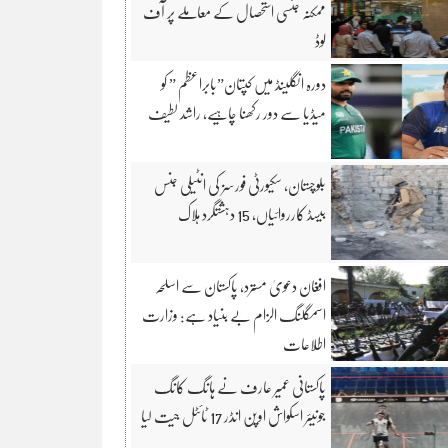
ممکنہ جنسی استحصال کے معاملے پر آف
لوڈ
دورہ انگلینڈ میں کپتان”بابراعظم ” کو
میڈیا سے دور رکھنا چاہیے، راشد لطیف
بلوچستان، سکیورٹی فورسز کی انٹیلی جنس
بیسڈ کارروائیاں، 15 دہشتگرد ہلاک
افغان دعویٰ مسترد، پاکستان سے اسلحہ
اسمگلنگ الزام بے بنیاد ہے: وزارت
اطلاعات
پاکستانی عمیر عارف نے ہانگ کانگ
جونیئر اسکواش اوپن انڈر 17 ٹائٹل جیت لیا