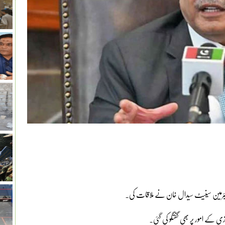
یئرمین سینیٹ سیدال خان نے ملاقات کی۔
ی کے امور پر بھی گفتگو کی گئی۔