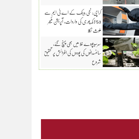
کراچی: نجی بینک کے اے ٹی ایم سے
53 لاکھ چوری کی واردات، آپریشن منیجر
ملوث نکلا
سرسبزپودے خلا میں بھی پہنچ گئے،
سائنسدانوں کی پودوں کی افزائش پر تحقیق
شروع