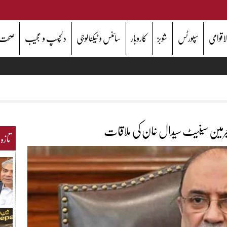
اقوامی
سپورٹس
شوبز
کاروبار
سائنس و ٹیکنالوجی
دلچسپ و عجیب
صحت
مین سینیٹ سیدال خان کی ملاقات
تازہ