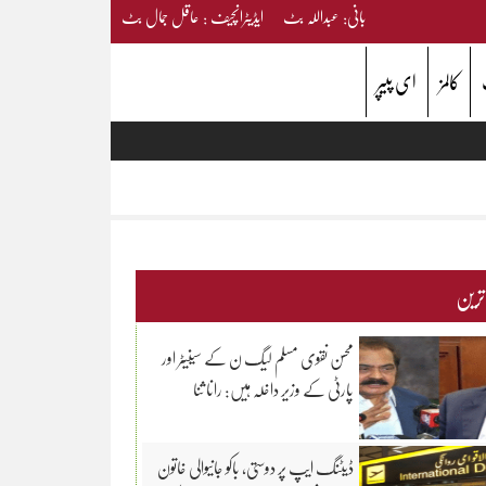
بانی: عبداللہ بٹ ایڈیٹرانچیف : عاقل جمال بٹ
کالمز
ای پیپر
 ترین
محسن نقوی مسلم لیگ ن کے سینیٹر اور
پارٹی کے وزیر داخلہ ہیں: رانا ثنا
ڈیٹنگ ایپ پر دوستی، باکو جانیوالی خاتون