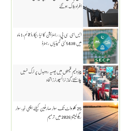
افراد ہلاک ہوگئے
ایس ای سی پی: رجسٹریشن کا نیا ریکارڈ قائم، 1 ماہ
میں 5438 نئی کمپنیاں رجسٹرڈ
پیٹرولیم قیمتوں میں یومیہ ردوبدل پر ٹرک نہیں
چلاسکتے، گڈز ٹرانسپورٹرز اتحاد
25 کلو واٹ تک سولر صارفین کیلئے اچھی خبر، سولر
ریگولیشنز 2026 میں ترمیم