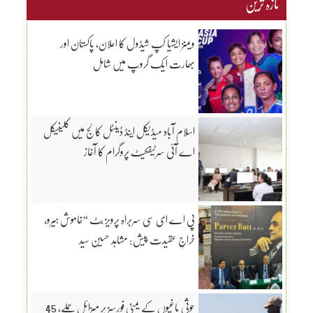
تازہ ترین
ویمنز ایشیا کپ شیڈول کا اعلان، پاکستان اور
بھارت ایک گروپ میں شامل
اسلام آباد میڈیکل اینڈ ڈینٹل کالج میں کلینیکل
اے آئی سرٹیفکیٹ پروگرام کا آغاز
پی اے ای سی سربراہ پرویز بٹ “خاموش ہیرو،
خراجِ عقیدت پیش: مشاہد حسین سید
حوثی باغیوں کے یمنی فورسز پر میزائل حملے، 45