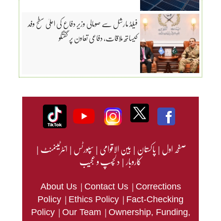
فیلڈ مارشل سے صومالی وزیر دفاع کی اعلیٰ سطح وفد
کیساتھ ملاقات، دفاعی تعاون پر گفتگو
صفحہ اول
|
پاکستان
|
بین الاقوامی
|
سپورٹس
|
انٹرٹینمنٹ
|
کاروبار
|
دلچسپ و عجیب
|
|
About Us
Contact Us
Corrections
|
|
Policy
Ethics Policy
Fact-Checking
|
|
Policy
Our Team
Ownership, Funding,