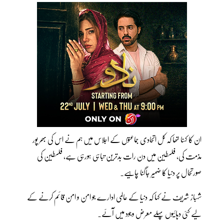
ان کا کہنا تھا کہ کل اتحادی جماعتوں کے اجلاس میں ہم نے اس کی بھر پور
مذمت کی، فلسطین میں دن رات بدترین تباہی ہورہی ہے، فلسطین کی
صورتحال پر دنیا کا ضمیر جاگنا چاہیے۔
شہباز شریف نے کہا کہ دنیا کے عالمی ادارے جو امن و امن قائم کرنے کے
لیے کئی دہائیوں پہلے معرض وجود میں آئے۔