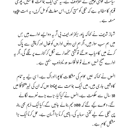
سیاست عوامی توہین کے مترادف ہے، یہ کسی ایک جماعت کا نہیں، پوری
قویم کا مطالبہ ہے کہ بجلی کو سستی کریں، اس معاملے کو حل کریں، یہ بہت پیچیدہ
مسئلہ ہے۔
شہباز شریف نے کہا کہ پاور سیکٹر اور ایف بی آر یہ دو ایسے ادارے ہیں جس
میں ہم سب سوار ہیں، اگر ہم ان دونوں اداروں کو فعال اور کرپشن سے پاک
کرنے میں کامیاب ہوگئے تو کشتی منجھدار سے نکل کر کنارے پر لگے گی، اگر یہ
ادارے صحیح نہیں ہوئے تو خوانخواستہ وہ ناؤ ڈوب سکتی ہے۔
انہوں نے کہا کہ ہمیں عوام کی مشکلات کا پورا ادراک ہے، اسی لیے یہ تمام
کاوشیں جاری ہیں، میں ایک جماعت سے پوچھتا ہوں کہ ان کی خیبر پختونخوا میں
10 سال سے حکومت ہے، انہوں نے کیا کیا، بڑے بڑے نعرے لگائے
گئے، دعوے کیے گئے کہ 300 ٹیم بنائے جائیں گے، کیا ایک ڈیم بھی بنا،
پن بجلی کے لیے کتنی سرمایہ کی، باتیں کرنا بڑا آسان ہے، عمل کرنا ایک بڑا
مشکل کام ہے۔