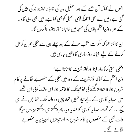
انہوں نے کہا کہ آج جمعے کے بعد اسمٰعیل ہنیہ کی غائبانہ نماز جنازہ کی اپیل کی
گئی ہے، میں نے بھی اسپیکر قومی اسمبلی کو بھی کہا ہے، میں بھی اپنی کابینہ
کے ہمراہ وزیراعظم ہاؤس کی مسجد میں غائبانہ نماز جنازہ ادا کروں گا۔
ان کا کہنا تھا کہ حکومت منتخب ہونے کے بعد پہلے دن سے بجلی بحران کو حل
کرنے کے لیے شبانہ روز ہماری کاوشیں جاری ہیں۔
’بجلی سستی کرنا ہمارا اپنا اور نواز شریف کا ایجنڈا ہے‘
وزیر اعظم نے کہا کہ نوازشریف کے دور میں بجلی کے منصوبے لگانے پر کام
شروع ہوا، 20،20 گھنٹے کی لوڈشیڈنگ کا خاتمہ ہوا، اس وقت کوئی اس شعبے
میں سرمایہ کاری کے لیے تیار نہیں تھا، چین وہ واحد ملک تھا جس نے سی
پیک کے تحت سرمایہ کاری کا عندیہ دیا، پھر دیکھتے ہی دیکھتے ہزاروں میگا
واٹ بجلی کے منصوبوں پر کام شروع ہوا اور تیز ترین اسپیڈ پر یہ منصوبے
لگائے گئے۔