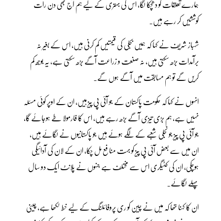
ہمارے تعلقات کو دھچکا لگا، اس کی بہتری کے لیے ہم آج بھی دن رات
کوششیں کر رہے ہیں۔
شہباز شریف نے کہا کہ ہمیں بجلی کی قیمتیں کم کرنی ہیں، اس کے بغیر نہ
برآمدات بڑھ سکتی ہیں، نہ صنعت و زراعت آگے بڑھ سکتی ہے، یہ بوجھ کم
کریں گے تو ہم مسابقت میں آگے ہوں گے۔
انہوں نے کہا کہ حکومت پاکستان کے جو آئی پی پیز ہیں، ان کے اوپر کوئی مسئلہ
نہیں ہے، ہم بڑی تیزی آگے بڑھ رہے ہیں، اس کا فارمولا طے ہوجائے گا،
جو آئی پی پیز جو نجلی شعبے کے لگے ہوئے ہیں جو پاکستانیوں نے لگائے ہیں،
ان میں سے بعض آئی پی پیز کو بہت منافع مل چکا، ان کے لان کی آدائیگی
ہوچکی، ان کی کٹیگری اس سے مختلف ہے جنہوں نے پلانٹ ایک دو سال
پہلے لگائے۔
ان کا کہنا تھا کہ میں نے چین کو ری پروفائلنگ کے لیے خط لکھا ہے، چینی