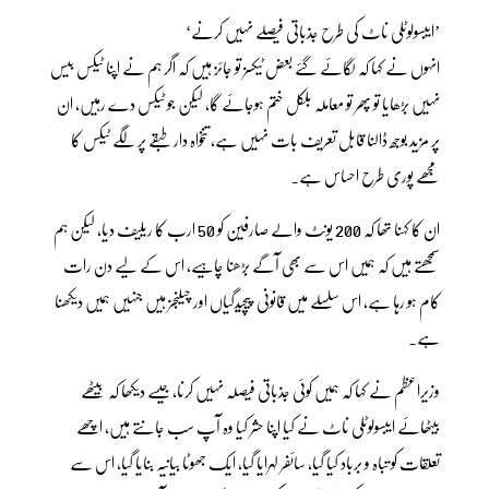
’ایبسولوٹلی ناٹ کی طرح جذباتی فیصلے نہیں کرنے‘
انہوں نے کہا کہ لگائے گئے بعض ٹیکسز تو جائز ہیں کہ اگر ہم نے اپنا ٹیکس بیس
نہیں بڑھایا تو پھر تو معاملہ بلکل ختم ہوجائے گا، لیکن جو ٹیکس دے رہیں، ان
پر مزید بوجھ ڈالنا قابل تعریف بات نہیں ہے، تنخواہ دار طبقے پر لگے ٹیکس کا
مجھے پوری طرح احساس ہے۔
ان کا کہنا تھا کہ 200 یونٹ والے صارفین کو 50 ارب کا ریلیف دیا، لیکن ہم
سمجھتے ہیں کہ ہمیں اس سے بھی آگے بڑھنا چاہیے، اس کے لیے دن رات
کام ہو رہا ہے، اس سلسلے میں قانونی پیچیدگیاں اور چیلنجز ہیں جنہیں ہمیں دیکھنا
ہے۔
وزیراعظم نے کہا کہ ہمیں کوئی جذباتی فیصلہ نہیں کرنا، جیسے دیکھا کہ بیٹھے
بیٹھائے ایبسولوٹلی ناٹ نے کیا اپنا حشر کیا وہ آپ سب جانتے ہیں، اچھے
تعلقات کو تباہ و برباد کیا گیا، سائفر لہرایا گیا، ایک جھوٹا بیانیہ بنایا گیا، اس سے