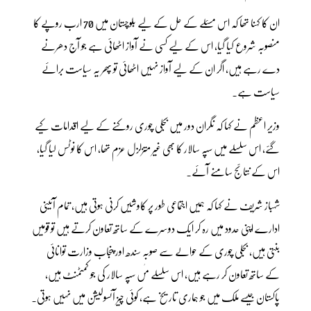
ان کا کہنا تھا کہ اس مسئلے کے حل کے لیے بلوچستان میں 70 ارب روپے کا
منصوبہ شروع کیا گیا، اس کے لیے کسی نے آواز اٹھائی ہے جو آج دھرنے
دے رہے ہیں، اگر ان کے لیے آواز نہیں اٹھائی تو پھر یہ سیاست برائے
سیاست ہے۔
وزیر اعظم نے کہا کہ نگران دور میں بجلی چوری روکنے کے لیے اقدامات کیے
گئے، اس سلسلے میں سپہ سالار کا بھی غیر متزلزل عزم تھا، اس کا نوٹس لیا گیا،
اس کے نتائج سامنے آئے۔
شہباز شریف نے کہا کہ ہمیں اجتماعی طور پر کاوشیں کرنی ہوتی ہیں، تمام آئینی
ادارے اپنی حدود میں رہ کر ایک دوسرے کے ساتھ تعاون کرتے ہیں تو قومیں
بنتی ہیں، بجلی چوری کے حوالے سے صوبہ سندھ اور پنجاب وزارت توانائی
کے ساتھ تعاون کر رہے ہیں، اس سلسلے مٰں سپہ سالار کی جو کمٹمنٹ ہیں،
پاکستان جیسے ملک میں جو ہماری تاریخ ہے، کوئی چیز آئسولیشن میں نہیں ہوتی۔