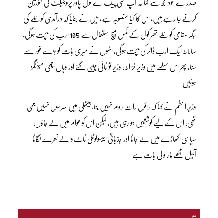
صدر نے خود مجھ سے کہا کہ آپ سی پیک کے کول پاور پروجیکٹ کی کنورژن
کرنے جا رہے ہیں، اس کا کیا منصوبہ ہے، میں نے بتایا کہ درآمدی کوئلے کی
جگہ مقامی کوئلے تھر کول کے مکس میچ استعمال سے 105 ارب کی بچت ہوگی،
سالانہ ایک ارب ڈالر کی بچت ہوگی، انہوں نے میری بات کو بڑے غور سے
سنا، پھر اس سسلسے میں وزیر خز انہ، وزیر توانائی چین گئے اور وہاں اچھی میٹنگز
ہوئیں۔
وزیر اعطم نے کہا کہ راتوں رات روم نہیں بنا، ہیتھلی میں سرسوں نہیں جمی
تھی، اس کے لیے کوششیں ہو رہی ہیں، لیکن اس کو عوام میں لے جاؤں،
سیاسی اکھاڑے میں لے جانا اور جذباتی ایبسولوٹلی ناٹ والے نعرے لگانا
آبیل مجھے مار والی بات ہے۔