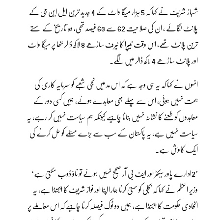
شہباز شریف نے کہا کہ 5 ہزار میگا واٹ کے 4 جدید ترین ایل این جی کے
پلانٹ لگائے ، ان کی صلاحیت 62 سے 63 فیصد تھی، وہ تاریخ کے سستے
ترین پلانٹ تھے، اس وقت نیپرا کا ٹیرف ساڑھے 8 لاکھ ڈالر تھا پر میگا واٹ
اور پلانٹ ساڑھے 4 لاکھ ڈالر میں لگے۔
انہوں نے کہا کہ یہ ہی وجہ ہے کہ اس مد میں نجی شعبے کو سرمایہ کاری کی
ہمت نہیں ہوئی، اس سے پہلے بھی معاہدے ہوئے، ہمیں کسی دور کے
معاہدوں کو طعنے کا نشانہ نہیں بنانا چاہیے کیونکہ ہم سیاست نہیں کر رہے، یہ
سیاست نہیں ہے، یہ پاکستان کے سب سے بڑے مسئلے کو حل کرنے کی
ایک کاوش ہے۔
’2ادارے پاور سیکٹر اور ایف بی آر صحیح نہیں ہوئے تو ناؤ ڈوب سکتی ہے‘
وزیر اعظم نے کہا کہ بجلی کو سستی کرنا ہمارا اپنا اور نواز شریف کا ایجنڈا ہے، یہ
اتحادی حکومت کا ایجنڈا ہے، ہمیں دو ٹوک فیصلہ کرنا چاہیے کہ اس معاملے پر