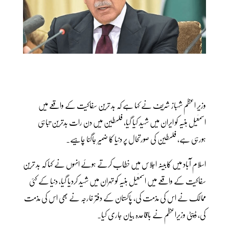
وزیر اعظم شہباز شریف نے کہا ہے کہ بد ترین سفاکیت کے واقعے میں
اسمٰعیل ہنیہ کو ایران میں شہید کیا گیا، فلسطین میں دن رات بدترین تباہی
ہورہی ہے، فلسطین کی صورتحال پر دنیا کا ضمیر جاگنا چاہیے۔
اسلام آباد میں کابینہ اجلاس میں خطاب کرتے ہوئے انہوں نے کہا کہ بد ترین
سفاکیت کے واقعے میں اسمٰعیل ہنیہ کو تہران میں شہید کردیا گیا، دنیا کے کئی
ممالک نے اس کی مذمت کی، پاکستان کے دفتر خارجہ نے بھی اس کی مذمت
کی، ڈپٹی وزیراعظم نے باقاعدہ بیان جاری کیا۔