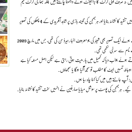
یں نہ صرف کوئی کرکٹ کا بڑا ایونٹ ہوتے دیکھنا چاہتے ہیں بلکہ بھارتی کرکٹ ٹیم
سماجی رابطے کی سائٹ ایکس (ٹوئٹر) پر گزشتہ روز مقامی صحافی نے انہیں تنقید کا نشانہ بنایا اور ہربھجن کی گیند بازی پر شاہد آفریدی کے 4 چھکوں کی تصویر
ہربھجن نے بھی صحافی کی پوسٹ کے جواب میں ایک پوسٹ کرتے ہوئے ایک تصویر بھی شیئر کی جو معروف اخبار ہیرڈ سن کی تھی، جس میں مارچ 2009
کے نام سے سرخی لکھی تھی۔
اپناتے ہوئے جواب دیا کہ کھیل میں ہار جیت ہوتی رہتی ہے لیکن اصل مسئلہ کیا ہے
ؤ، تمہیں ایف کا مطلب تو سمجھ آگیا ہوگا یا سمجھاؤں۔
ٓپ جانتے ہیں میں کیا کہنا چاہ رہا ہوں۔
ا کیے۔ ہربھجن کی پوسٹ پر سوشل میڈیا صارفین نے انہیں سخت تنقید کا نشانہ بنایا۔