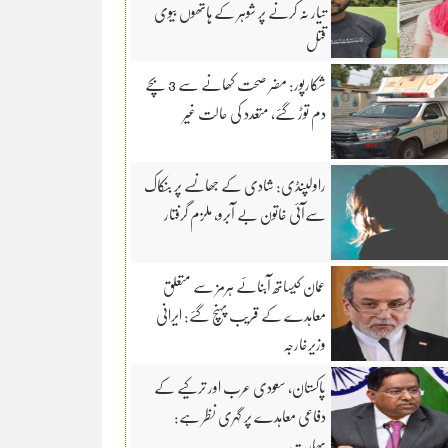
تیار نہ کرنے پر شوہر کے ہاتھوں بیوی
قتل
شکارپور: مضر صحت کھانے سے 3 بچے
دم توڑ گئے، متعدد کی حالت غیر
راولپنڈی: شادی کے جھانسے پر بنکاک
سےآئی خاتون بے آبرو، ملزم گرفتار
عمان کیساتھ آبنائے ہرمز سے متعلق
معاہدے کے قریب پہنچ گئے: ایرانی
وزیرخارجہ
پاکستان، سعودی عرب اور ترکیے کے
دفاعی معاہدے پر گہری نظر ہے:
بھارت