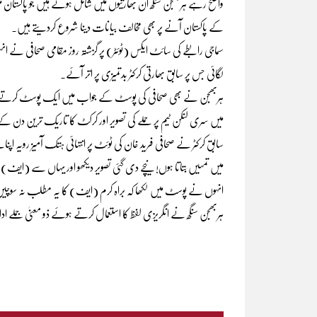
واضح رہے ہربھجن سنگھ ان بھارتیوں میں شامل ہوتے ہیں جو پاکستان م
کے پاکستان آنے پر بھی مخالف بیانات دینا شروع کردیتے ہیں۔
لگائی جس پر سابق بھارتی کرکٹر بدتمیزی پر اتر آئے۔
میں سری لنکن ٹیم پر حملے کی تصویر اور کرکٹ کا تاریک ترین دن 
سابق کرکٹر نے صحافی فرید خان کی ٹوئٹ پر انتہائی ہتک آمیز رویہ 
میں تمہیں بتاتا ہوں! نیچے دی گئی تصویر دیکھو اور یہاں سے (ایف) ہوجا
انہوں نے پوسٹ میں لکھا کہ براہ کرم (ایف) کا یہ مطلب نہ سوچیں! ا
ہربھجن سنگھ نے انگریزی لفظ کا استعمال کرتے ہوئے ذو معنیٰ جملے اد