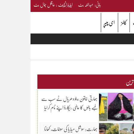
بانی: عبداللہ بٹ ایڈیٹرانچیف : عاقل جمال بٹ
کالمز
ای پیپر
 ترین
بھارتی خاتون رینو دھریال نے سب سے
لمبے بالوں کا عالمی ریکارڈ اپنے نام کرلیا
بھارت: سوشل میڈیا کی سوغات، کھانا