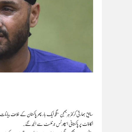
سابق بھارتی کرکٹر ہربھجن سنگھ ایک بار پھر پاکستان کے خلاف بیانا
اکاؤنٹ پر پاکستانی اسپورٹس جرنلسٹ سے الجھ گئے۔