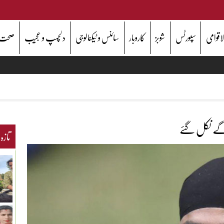
اقوامی
سپورٹس
شوبز
کاروبار
سائنس و ٹیکنالوجی
دلچسپ و عجیب
صحت
گے نکل گئے
تازہ