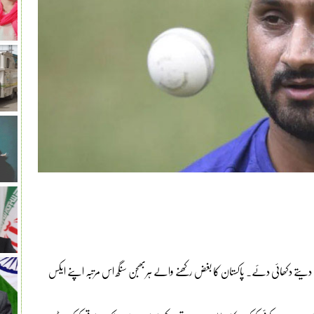
ت دیتے دکھائی دئے۔ پاکستان کا بغض رکھنے والے ہربھجن سنگھ اس مرتبہ اپنے ایکس