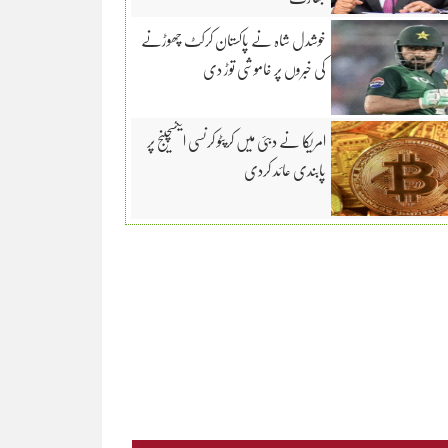
خوشدل شاہ نے پاکستان کرکٹ چھوڑنے
کی خبروں پر خاموشی توڑ دی
امریکا نے دبئی میں کرپٹو کرنسی ایکسچینج پر
پابندی عائد کردی