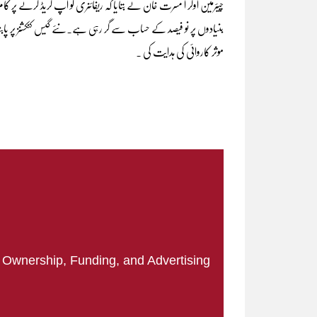
چیئرمین اوگر ا مسرت خان نے بتایا کہ ریفائنری کو اپ گریڈ کرنے پ
موثر کاروائی کی ہدایت کی ۔
|
Ownership, Funding, and Advertising