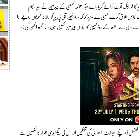
ز کا فرانزک آڈٹ کرانے کریاجائے جبکہ قائمہ کمیٹی کے چیئرمین نے نیپراحکام
حل تلاش کرے،کمیٹی نے مزید کہا کہ صارفین آئی پی پیز کو سالانہ کھربوں روپے ادا
ھگت رہی ہے۔جمعہ کے روزکمیٹی کا اجلاس چیئرمین کمیٹی سینیٹر رانا محمود الحسن کی زیر
ے فنکشنل ڈھانچے، مینڈیٹ، اتھارٹی کی تشکیل اور اس کی ریگولیٹری اقدار کا تفصیل سے