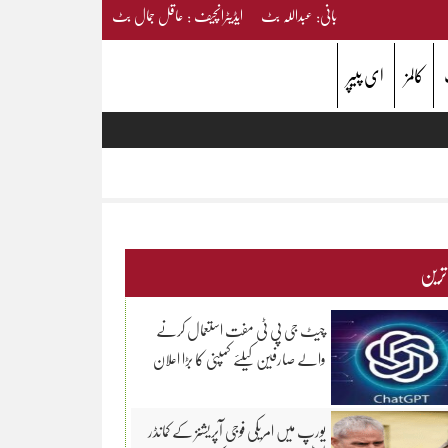
بانی: عبداللہ بٹ ایڈیٹرانچیف : عاقل جمال بٹ
کالمز
ای پیپر
 ترین
چیٹ جی پی ٹی مفت استعمال کرنے
والے صارفین کیلئے کمپنی کا بڑا اعلان
یورپ میں امریکی فوجی آپریشنز کے کمانڈر