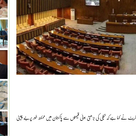
ٹریٹ نے کہا ہے کہ بجلی کی بڑھتی ہوئی قیمتوں سے پاکستان میں ممکنہ طور پربے چینی