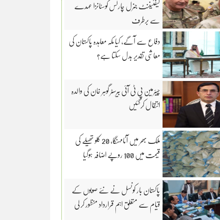
لیفٹیننٹ جنرل چارلس کوسٹانزا عہدے
سے برطرف
دفاع سے آگے، کیا مکہ معاہدہ پاکستان کی
معاشی تقدیر بدل سکتا ہے؟
چیئرمین پی ٹی آئی بیرسٹر گوہر خان کی والدہ
انتقال کرگئیں
ملک بھر میں آٹامہنگا، 20 کلو تھیلے کی
قیمت میں 100 روپے اضافہ ہوگیا
پاکستان بار کونسل نے نئے صوبوں کے
قیام سے متعلق اہم قرارداد منظور کر لی