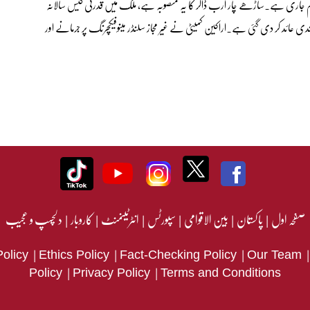
ر کام جاری ہے۔ساڑھے چار ارب ڈالر کا یہ منصوبہ ہے، ملک میں قدرتی گیس سالانہ
بنیادوں پر نو فیصد کے حساب سے گر رہی ہے۔نئے گیس کنکشنز پر پابندی عائد کر دی گئی ہے۔‎اراکین کمیٹی نے غیر مجاز سلنڈر مینوفیکچرنگ پر جرمانے اور
صفحہ اول
|
پاکستان
|
بین الاقوامی
|
سپورٹس
|
انٹرٹینمنٹ
|
کاروبار
|
دلچسپ و عجیب
|
|
|
Policy
Ethics Policy
Fact-Checking Policy
Our Team
|
|
Policy
Privacy Policy
Terms and Conditions