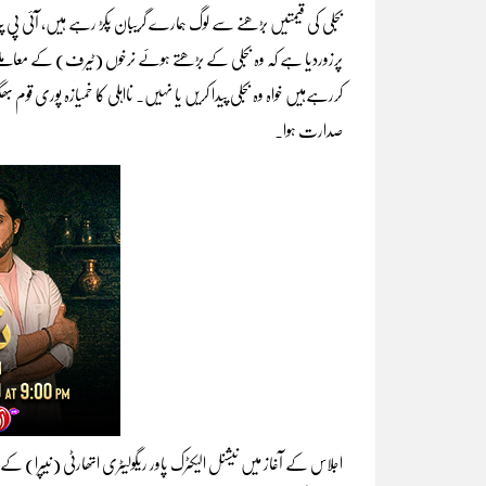
بجلی کی قیمتیں بڑھنے سے لوگ ہمارے گریبان پکڑ رہے ہیں، آئی پی پی
پرزوردیا ہے کہ وہ بجلی کے بڑھتے ہوئے نرخوں (ٹیرف) کے معاملے کا
کررہےہیں خواہ وہ بجلی پیدا کریں یا نہیں۔ نااہلی کا خمیازہ پوری قوم ب
صدارت ہوا۔
اجلاس کے آغاز میں نیشنل الیکٹرک پاور ریگولیٹری اتھارٹی (نیپرا) ک