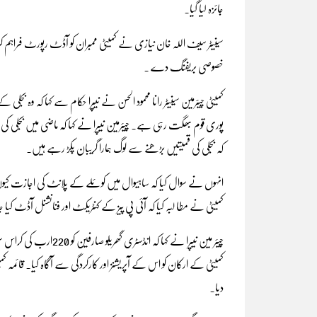
جائزہ لیا گیا۔
سینیٹر سیف اللہ خان نیازی نے کمیٹی ممبران کو آڈٹ رپورٹ فراہم کرن
خصوصی بریفنگ دے ۔
کمیٹی چیئرمین سینیٹر رانا محمود الحسن نے نیپرا حکام سے کہا کہ وہ بجل
پوری قوم بھگت رہی ہے۔‎ چیئرمین نیپرا نے کہا 
کہ بجلی کی قمیتیں بڑھنے سے لوگ ہمارا گریبان پکڑ رہے ہیں۔
انہوں نے سوال کیا کہ ساہیوال میں کوئلے کے پلانٹ کی اجازت کی
کمیٹی نے مطا لبہ کیا کہ آئی پی پیز کے کنٹریکٹ اور فنانشنل آڈٹ کیا
چیئر مین نیپرا نے کہا ک
کمیٹی کے ارک
دیا۔