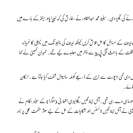
ے کی تجویز دی۔ سینیٹر محمد عبدالقادر نے سفارش کی کہ نیپرا پاور سیکٹر کے بارے میں
ی کےٹیرف کے مسائل کا حل تلاش کریں کیونکہ ٹیرف کی مانیٹر نگ میں نااہلی کا خمیازہ
کہ ماضی میں بجلی کی قلت کے باعث آئی پی پیز سے ڈالر میں معاہدے کیے گئے۔ ممبران کمیٹی نے کہا
وں دی گئی ؟ پورٹ سے ٹرین کے ذ ریعے کوئلہ ساہیوال شفٹ کیا جاتا ہے۔ ارکان
 جائے۔
ہ انڈسٹری گھریلو صارفین کو 220ارب کی کراس سبسڈی دے رہی تھی۔ آئل اینڈ گیس ریگولیٹری اتھارٹی (اوگرا) کے سینئر حکام نے
ان کو اس کے آپریشنز اور کارکردگی سے آگاہ کیا۔ ‎قائمہ کمیٹی نے آئل اینڈ گیس لائسنس اور شکایات کے حل کے لیے موثر حکمت عملی پر زور