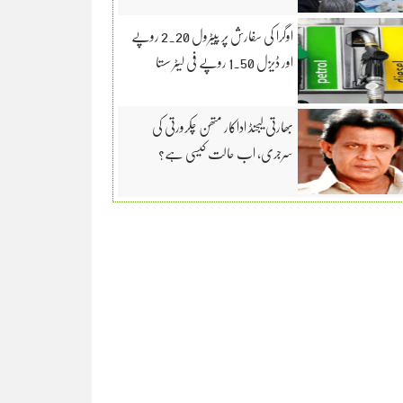
اوگرا کی سفارش پر پیٹرول 2.20 روپے
اور ڈیزل 1.50 روپے فی لیٹر سستا
بھارتی لیجنڈ اداکار متھن چکرورتی کی
سرجری، اب حالت کیسی ہے؟