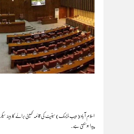
اسلام آ باد ( ویب ڈیسک) سینیٹ کی قائمہ کمیٹی برائے کا بینہ سیکر
پیدا ہوسکتی ہے۔