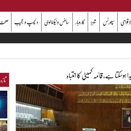
اقوامی
سپورٹس
شوبز
کاروبار
سائنس و ٹیکنالوجی
دلچسپ و عجیب
صحت
 ہوسکتا ہے، قائمہ کمیٹی کا انتباہ
تازہ