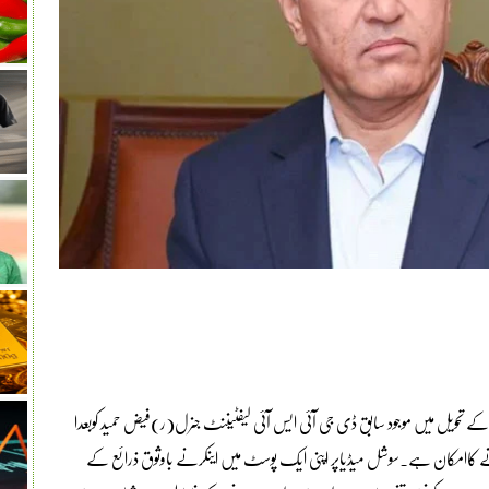
ے تحویل میں موجود سابق ڈی جی آئی ایس آئی لیفٹیننٹ جنرل(ر)فیض حمید کوبعدا
ے کاامکان ہے۔سوشل میڈیاپر اپنی ایک پوسٹ میں اینکرنے باوثوق ذرائع کے