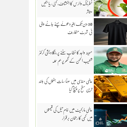
خطرناک وائرس کا انکشاف، کئی ریاستیں
متاثر
30 دن تک بغیر دھوئے پہنے جانے والی
ٹی شرٹ متعارف
حسینہ واجد کا خطاب سننے پر بنگلادیشی کرکٹر
شکیب الحسن کے گھر پر بم حملہ
عالمی منڈی میں سونا سات ہفتوں کی بلند
ترین سطح پر پہنچ گیا
عالمی مارکیٹ میں خام تیل کی قیمتوں
میں کمی کا رجحان برقرار