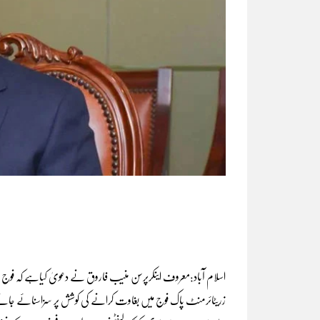
اسلام آباد:معروف اینکرپرسن منیب فاروق نے دعویٰ کیاہے کہ فوج ک
زریٹائرمنٹ پاک فوج میں بغاوت کرانے کی کوشش پر سزاسنائے جان