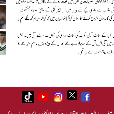
حوالے سے یہ دعویٰ بھی کیاکہ لیفٹیننٹ جنرل(ر)فیض حمید کے نومئی2023 کو فوجی تنصیبات پر حملوں میں ملوث ہونے کے ناقابل تردیدشواہدموجود ہیں۔
یس پی آر کی جانب سے جاری کیے گئے بیان میں آئی ایس آئی کے سابق سربراہ لیفٹننٹ
روائی شروع کرنے کا اعلان کیا گیاتھا، بیان میں کہا گیا کہ سپریم کورٹکے حکم پر
د فیض حمید کے خلاف آرمی ایکٹ کی خلاف ورزی کی شکایات سامنے آئی ہیں۔ فیض
خان کے دور میں آئی ایس آئی کے سربراہ رہے تھے اور ان کے پیشرو جنرل عاصم منیر تھے جو
صفحہ اول
|
پاکستان
|
بین الاقوامی
|
سپورٹس
|
انٹرٹینمنٹ
|
کاروبار
|
دلچسپ و عجیب