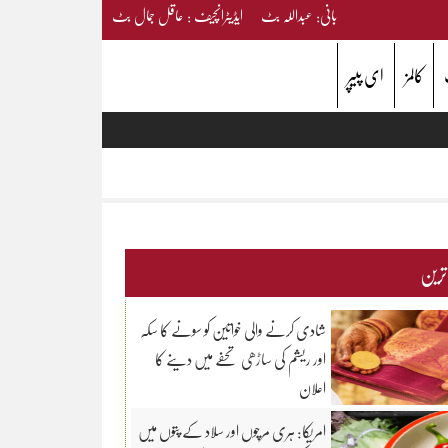
بانی: عبداللہ بٹ ایڈیٹرانچیف : عاقل جمال بٹ
کالمز
ای پیپر
 ترین
شادی کرنے والی خواتین کو سونے کا سکہ
اور ریشم کی ساڑھی تحفے میں دینے کا
اعلان
امریکا: ہری مرچوں اور سلاد کے پتوں میں