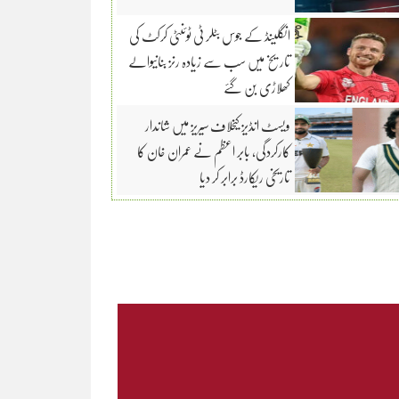
انگلینڈ کے جوس بٹلر ٹی ٹوئنٹی کرکٹ کی
تاریخ میں سب سے زیادہ رنز بنانیوالے
کھلاڑی بن گئے
ویسٹ انڈیز کیخلاف سیریز میں شاندار
کارکردگی، بابر اعظم نے عمران خان کا
تاریخی ریکارڈ برابر کر دیا