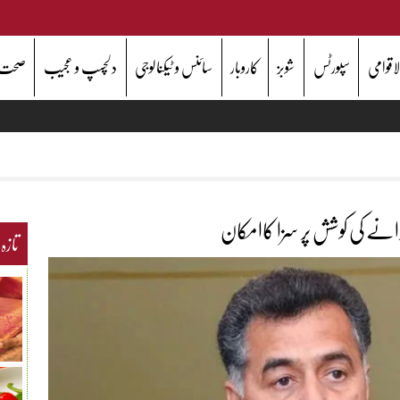
اقوامی
سپورٹس
شوبز
کاروبار
سائنس و ٹیکنالوجی
دلچسپ و عجیب
صحت
انے کی کوشش پر سزا کاامکان
تازہ