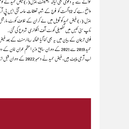
واضح رہے کہ 12اگست کو فوج کے شعبہ تعلقات عامہ آئی ا
جنرل (ر) فیض حمید کو تحویل میں لے کر ان کے خلاف کورٹ مارشل کی کار
ٹاپ سٹی کیس میں تفصیلی کورٹ آف انکوائری شروع کی گئی۔
فوجی ترجمان کے بیان میں یہ بھی کہا گیا تھاکہ ریٹائرمنٹ کے بع
حمید 2019 سے 2021 کے دوران سابق وزیر اعظم عمران 
اب آرمی چیف ہیں، فیض حمید نے دسمبر 2022 کے دوران قبل از وقت ریٹائرمنٹ لے لی تھی۔