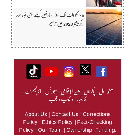
25 کلو واٹ تک سولر صارفین کیلئے اچھی خبر، سولر
ریگولیشنز 2026 میں ترمیم
صفحہ اول
|
پاکستان
|
بین الاقوامی
|
سپورٹس
|
انٹرٹینمنٹ
|
کاروبار
|
دلچسپ و عجیب
|
|
About Us
Contact Us
Corrections
|
|
Policy
Ethics Policy
Fact-Checking
|
|
Policy
Our Team
Ownership, Funding,