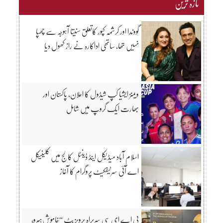
تازہ ترین
گووندا اور کرشمہ کپور کاتعلق سنیتا آہوجہ سے چھپا
نہیں تھا، ساتھی اداکارہ نے راز کھول دیا
ویمنز ایشیا کپ شیڈول کا اعلان، پاکستان اور
بھارت ایک گروپ میں شامل
اسلام آباد میڈیکل اینڈ ڈینٹل کالج میں کلینیکل
اے آئی سرٹیفکیٹ پروگرام کا آغاز
پی اے ای سی سربراہ پرویز بٹ “خاموش ہیرو،