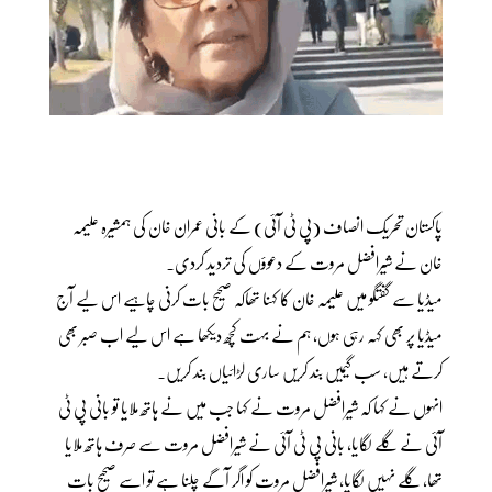
پاکستان تحریک انصاف (پی ٹی آئی) کے بانی عمران خان کی ہمشیرہ علیمہ
خان نے شیرافضل مروت کے دعوؤں کی تردید کردی۔
میڈیا سے گفتگو میں علیمہ خان کا کہنا تھاکہ صحیح بات کرنی چاہیے اس لیے آج
میڈیا پر بھی کہہ رہی ہوں، ہم نے بہت کچھ دیکھا ہے اس لیے اب صبر بھی
کرتے ہیں، سب گیمیں بند کریں ساری لڑائیاں بند کریں۔
انہوں نے کہا کہ شیرافضل مروت نے کہا جب میں نے ہاتھ ملایا تو بانی پی ٹی
آئی نے گلے لگایا، بانی پی ٹی آئی نے شیرافضل مروت سے صرف ہاتھ ملایا
تھا، گلے نہیں لگایا، شیرافضل مروت کو اگر آگے چلنا ہے تو اسے صحیح بات