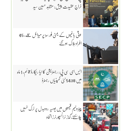
خراجِ عقیدت پیش: مشاہد حسین سید
حوثی باغیوں کے یمنی فورسز پر میزائل حملے، 45
افراد ہلاک ہوگئے
ایس ای سی پی: رجسٹریشن کا نیا ریکارڈ قائم، 1 ماہ
میں 5438 نئی کمپنیاں رجسٹرڈ
پیٹرولیم قیمتوں میں یومیہ ردوبدل پر ٹرک نہیں
چلاسکتے، گڈز ٹرانسپورٹرز اتحاد