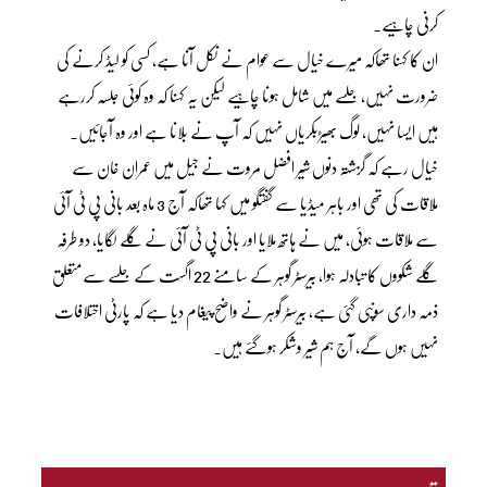
کرنی چاہیے۔
ان کا کہنا تھاکہ میرے خیال سے عوام نے نکل آنا ہے، کسی کو لیڈ کرنے کی
ضرورت نہیں، جلسے میں شامل ہونا چاہیے لیکن یہ کہنا کہ وہ کوئی جلسہ کررہے
ہیں ایسا نہیں، لوگ بھیڑبکریاں نہیں کہ آپ نے بلانا ہے اور وہ آجائیں۔
خیال رہے کہ گزشتہ دنوں شیر افضل مروت نے جیل میں عمران خان سے
ملاقات کی تھی اور باہر میڈیا سے گفتگو میں کہا تھاکہ آج 3 ماہ بعد بانی پی ٹی آئی
سے ملاقات ہوئی، میں نے ہاتھ ملایا اور بانی پی ٹی آئی نے گلے لگایا، دو طرفہ
گلے شکووں کا تبادلہ ہوا، بیرسٹر گوہر کے سامنے 22 اگست کے جلسے سےمتعلق
ذمہ داری سونپی گئی ہے، بیرسٹر گوہر نے واضح پیغام دیا ہے کہ پارٹی اختلافات
نہیں ہوں گے، آج ہم شیر وشکر ہوگئے ہیں۔