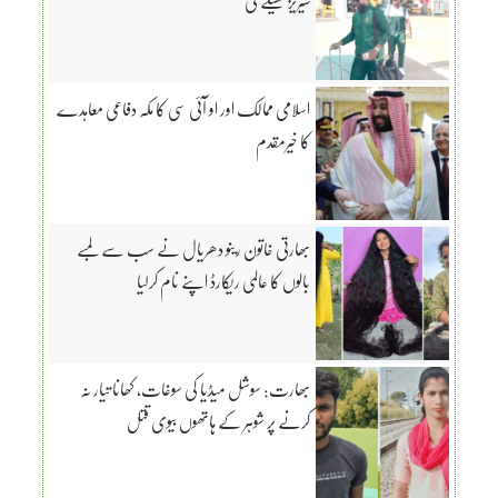
سیریز کھیلے گی
اسلامی ممالک اور او آئی سی کا مکہ دفاعی معاہدے
کا خیرمقدم
بھارتی خاتون رینو دھریال نے سب سے لمبے
بالوں کا عالمی ریکارڈ اپنے نام کرلیا
بھارت: سوشل میڈیا کی سوغات، کھانا تیار نہ
کرنے پر شوہر کے ہاتھوں بیوی قتل