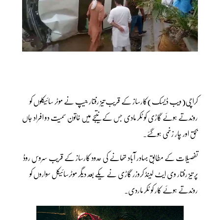
کراچی(ویب ڈیسک)کارساز کے قریب تیز رفتار جیپ نے موٹر سائیکلوں کو
روندتے ہوئے گاڑی کو ٹکر مادی جس کے نتیجے میں خاتون سمیت دو افراد جاں
بحق اور چار زخمی ہوگئے.
تفصیلات کے مطابق بہادر آباد تھانے کی حدود کارساز کے قریب سروس روڈ
پر تیز رفتار وی ایٹ لینڈ کروزر گاڑی نے یکے بعد دیگر موٹرسائیکل سواروں کو
روندتے ہوئے کار کو ٹکر ماردی.