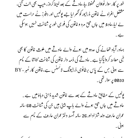
طور پر کار سوار نوجوان محفوظ رہا،حادثے کے بعد لینڈ کروزر جیپ بھی الٹ گئی،
مشتعل افراد نے خاتون ڈرائیور کو گھر لیا جسے پولیس اور رینجرز نے حراست میں
لے لیا،حادثہ میں جاں بحق مرد و خاتون کی فوری طور پر شناخت نہیں ہوسکی
ہے۔
بہادر آباد تھانے کی حدود میں ہونے والے حادثے میں ملوث خاتون کا بھی
طبی معائنہ کروایاگیا ہے۔حادثے کی ذمہ دار خاتون کی شناخت نتاشا کے نام
سے ہوئی جس کے پاس برطانوی ڈرائیونگ لائسنس ہے،خاتون کار نمبر BY-
0033 پر سوار تھی۔
پولیس کے مطابق حادثے کے بعد سے خاتون شدید ذہنی دباؤ میں ہے۔
حادثے میں جاں بحق ہونے والے باپ بیٹی ہیں جن کی شناخت 60 سالہ
عمران عارف ولد شہزاد اور 26 سالہ آمنہ دختر عمران عارف کے نام سے
ہوئی۔