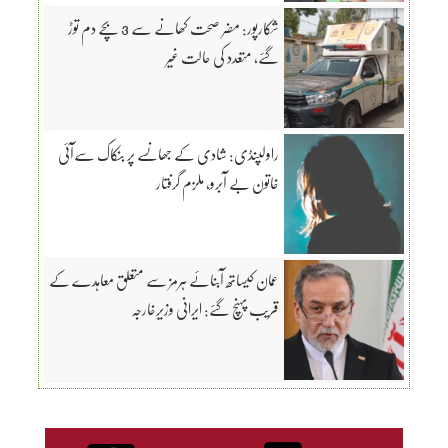
شکارپور: مضر صحت کھانے سے 3 بچے دم توڑ
گئے، متعدد کی حالت غیر
راولپنڈی: شادی کے جھانسے پر بنکاک سےآئی
خاتون بے آبرو، ملزم گرفتار
عمان کیساتھ آبنائے ہرمز سے متعلق معاہدے کے
قریب پہنچ گئے: ایرانی وزیرخارجہ