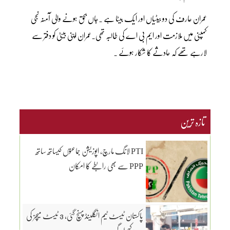
عمران عارف کی دو بیٹیاں اور ایک بیٹا ہے ۔جاں بحق ہونے والی آمنہ نجی
کمپنی میں ملازمت اور ایم بی اے کی طالبہ تھی۔عمران اپنی بیٹی کو دفتر سے
لارہے تھے کہ حادثے کا شکار ہوئے ۔
تازہ ترین
PTI لانگ مارچ، اپوزیشن جماعتوں کیساتھ ساتھ
PPP سے بھی رابطے کا امکان
پاکستان ٹیسٹ ٹیم انگلینڈ پہنچ گئی، 3 ٹیسٹ میچز کی