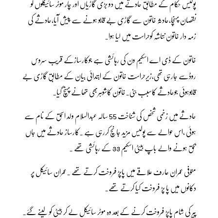
پولیس حکام کے مطابق حادثے میں دو بڑی گاڑیاں اور چار موٹر سائیکلوں کو
نقصان پہنچا،حادثہ خاتون سے گاڑی بے قابو ہونے سے پیش آیا،حادثے کی
زمہ دار خاتون نتاشہ کوحراست میں لیا ہوا۔
خاتون کے ڈی اے اسکیم ون کی رہائشی ہے جوکارسازکے قریب سروس
روڈسے جارہی تھی،زیرحراست خاتون کے ابتدائی بیان کے مطابق گاڑی بے
قابوہوئی جوحادثے کاسبب بنی۔خاتون کاشوہربھی تھانے پہنچ گیا۔
حادثے میں زخمی شخص کی شناخت 55 سالہ عبدالسلام ولد اسحق کے نام سے
ہوئی ،اس حوالے سے پولیس مزید جانچ کررہی ہے ۔کارساز حادثے میں جاں
بحق ہونے والے باپ بیٹی اسکیم 33 کے رہائشی تھے ۔
متوفی عمران عارف علاقے میں پاپڑ فروخت کرتے تھے ۔عمران سائیکل پر
دکانوں میں پا پڑ فروخت کیا کرتے تھے۔
پیر کی شام پاپڑ فروخت کرنے کے بعد وہ موٹر سائیکل لے کر بیٹی کو لینے گئے۔