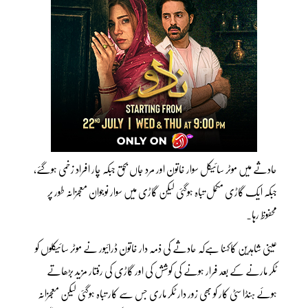
حادثے میں موٹر سائیکل سوار خاتون اور مرد جاں بحق جبکہ چار افراد زخمی ہوگئے،
جبکہ ایک گاڑی مکمل تباہ ہوگئی لیکن گاڑی میں سوار نوجوان معجزانہ طور پر
محفوظ رہا.
عینی شاہدین کاکہنا ہےکہ حادثے کی ذمہ دار خاتون ڈرائیور نے موٹر سائیکلوں کو
ٹکر مارنے کے بعد فرار ہونے کی کوشش کی اور گاڑی کی رفتار مزید بڑھاتے
ہوئے ہنڈا سٹی کار کو بھی زور دار ٹکر ماری جس سے کار تباہ ہوگئی لیکن معجزانہ