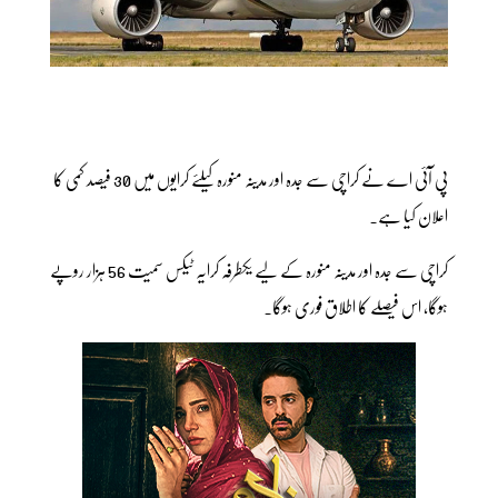
پی آئی اے نے کراچی سے جدہ اور مدینہ منورہ کیلئے کرایوں میں 30 فیصد کمی کا
اعلان کیا ہے۔
کراچی سے جدہ اور مدینہ منورہ کے لیے یکطرفہ کرایہ ٹیکس سمیت 56 ہزار روپے
ہوگا، اس فیصلے کا اطلاق فوری ہوگا۔