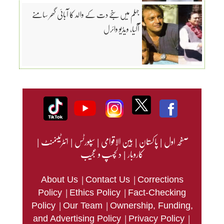
جہلم میں سنجے دت کے والد کا آبائی گھر سامنے
آگیا، ویڈیو وائرل
صفحہ اول
|
پاکستان
|
بین الاقوامی
|
سپورٹس
|
انٹرٹینمنٹ
|
کاروبار
|
دلچسپ و عجیب
|
|
About Us
Contact Us
Corrections
|
|
Policy
Ethics Policy
Fact-Checking
|
|
Policy
Our Team
Ownership, Funding,
|
|
and Advertising Policy
Privacy Policy