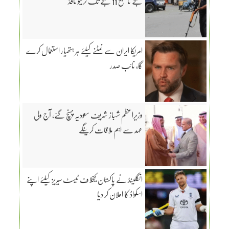
بجے تا صبح 11 بجے تک کرفیو نافذ
امریکا ایران سے نمٹنے کیلئے ہر ہتھیار استعمال کرے
گا، نائب صدر
وزیراعظم شہباز شریف سعودیہ پہنچ گئے، آج ولی
عہد سے اہم ملاقات کرینگے
انگلینڈ نے پاکستان کیخلاف ٹیسٹ سیریز کیلئے اپنے
اسکواڈ کا اعلان کر دیا