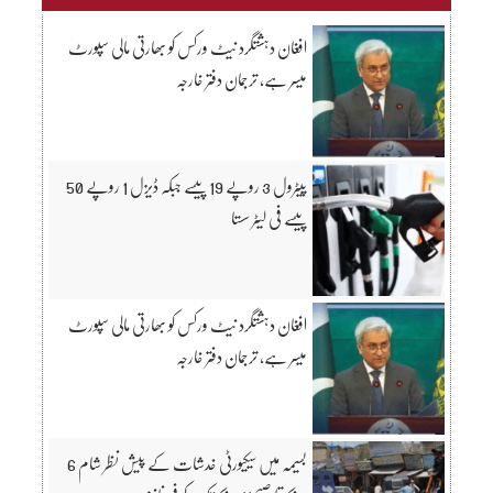
افغان دہشتگرد نیٹ ورکس کو بھارتی مالی سپورٹ
میسر ہے، ترجمان دفتر خارجہ
پیٹرول 3 روپے 19 پیسے جبکہ ڈیزل 1 روپے 50
پیسے فی لیٹر سستا
افغان دہشتگرد نیٹ ورکس کو بھارتی مالی سپورٹ
میسر ہے، ترجمان دفتر خارجہ
بسیمہ میں سیکیورٹی خدشات کے پیش نظر شام 6