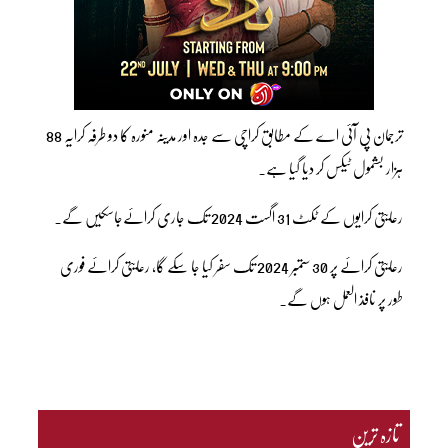
ترجمان پی آئی اے کے مطابق کراچی سے جدہ اور مدینہ منورہ کا دو طرفہ کرایہ 88
ہزار بشمول ٹیکس کر دیا گیا ہے۔
رعایتی کرایوں کے ٹکٹ 31 اگست 2024 تک جاری کرائےجاسکیں گے۔
رعایتی کرائے پر 30 ستمبر 2024 تک سفر کیا جا سکے گا، رعایتی کرائے فوری
طور پر نافذ العمل ہوں گے۔
تازہ ترین