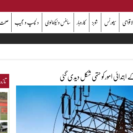
اقوامی
سپورٹس
شوبز
کاروبار
سائنس و ٹیکنالوجی
دلچسپ و عجیب
صحت
ابتدائی امور کو حتمی شکل دیدی گئی
تازہ