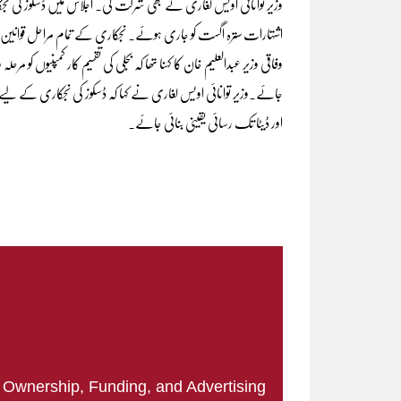
وزیر توانائی اویس لغاری نے بھی شرکت کی۔ اجلاس میں ڈسکوز کی نجکا
اشتہارات سترہ اگست کو جاری ہوئے۔ نجکاری کے تمام مراحل قوانین
وفاقی وزیر عبدالعلیم خان کا کہنا تھا کہ بجلی کی تقسیم کار کمپنیوں کو مرح
جائے۔وزیر توانائی اویس لغاری نے کہا کہ ڈسکوز کی نجکاری کے لیے
اور ڈیٹا تک رسائی یقینی بنائی جائے۔
|
Ownership, Funding, and Advertising