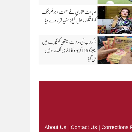
صباحت بخاری نے صحت مند فلرٹنگ
کو خوشگوار ماحول کیلئے مفید قرار دے دیا
خاکروب کی مدد سے خاتون کو کچرے میں
پھینکا 10 لاکھ یورو کا لاٹری ٹکٹ واپس
مل گیا
|
|
About Us
Contact Us
Corrections 