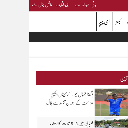
بانی: عبداللہ بٹ ایڈیٹرانچیف : عاقل جمال بٹ
کالمز
ای پیپر
 ترین
یوگنڈا فٹبال ٹیم کے کپتان ڈکیتی
مزاحمت کے دوران تشدد سے ہلاک
فلپائن میں 5.8 شدت کا زلزلہ،