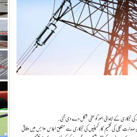
ز کی نجکاری کے ابتدائی امور کو حتمی شکل دے دی گئی۔
یر صدارت بجلی کی تقسیم کار کمپنیوں کی نجکاری سے متعلق اجلاس ہوا جس میں وفاقی