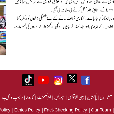
ری کے ابتدائی امور کو حتمی شکل دی گئی۔ ڈسکوز کی نجکاری کے انٹرنیشنل میڈیا میں
 وضوابط کے مطابق جلد مکمل کرنے کی ہدایت کی گئی۔
لہ وار پرائیوٹائز کیا جارہا ہے۔ نجکاری شفاف بنانے کے لئے تکنیکی پہلوؤں کو مدنظر رکھا
 اداروں کے ضروری امور جلد نمٹائے جائیں۔ دلچسپی رکھنے والے اداروں کی تفصیلات
صفحہ اول
|
پاکستان
|
بین الاقوامی
|
سپورٹس
|
انٹرٹینمنٹ
|
کاروبار
|
دلچسپ و عجیب
|
|
|
Policy
Ethics Policy
Fact-Checking Policy
Our Team