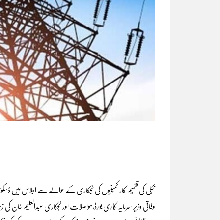
بجلی کی تقسیم کار کمپنیوں کی نجکاری کے حوالے سے اجلاس میں ڈسکو
وفاقی وزیر سرمایہ کاری بورڈ،مواصلات اور نجکاری عبدالعلیم خان کی ز