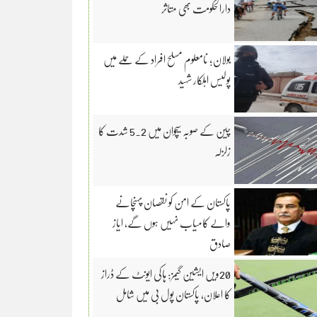
دارالحکومت بھی متاثر
بولان؛ نامعلوم مسلح افراد کے حملے میں
پولیس اہلکار شہید
چین کے صوبہ سیچوان میں 5.2 شدت کا
زلزلہ
پاکستان کے امن کو نقصان پہنچانے
والے کامیاب نہیں ہوں گے، ایاز
صادق
20ویں ایشین گیمز: ہاکی ایونٹ کے ڈراز
کا اعلان، پاکستان پول بی میں شامل