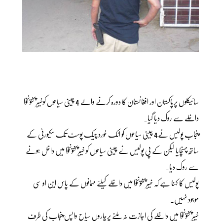
سائیکلوں پرپاکستان اور افغانستان کا دورہ کرنے والے 4 چینی سیاحوں کوخیبرپختونخوا
داخلے سے روک دیا گیا۔
پنجاب پولیس نے4 چینی سیاحوں کو اٹک خورد چیک پوسٹ تک سکیورٹی کے
ساتھ پہنچایا لیکن کے پی پولیس نے چینی سیاحوں کو خیبرپختونخوا میں داخل ہونے
سے روک دیا۔
پولیس کا کہنا ہے کہ خیبرپختونخوا میں داخلے کیلئے مہمانوں کے پاس این او سی
موجود نہیں۔
خیبرپختونخوا میں داخلے کی اجازت نہ ملنے پرچاروں سیاح واپس پنجاب کی طرف