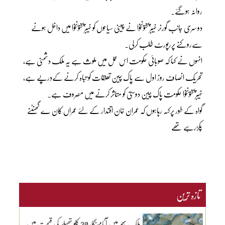
روانہ ہوگئے۔
دوسری جانب گورنر خیبرپختونخوا نے چینی سیاحوں کو خیبرپختونخوا میں داخل ہونے
سےروکنے پررپورٹ طلب کرلی۔
انہوں نے کہا کہ صوبائی حکومت اس عمل میں ملوث ہے یہ ملک دشمنی ہے،
تحریک انصاف روز اول سے پاک چین تعلقات کو تباہ کرنے کےدرپے ہے،
خیبرپختونخوا حکومت پاک چین دوستی کو متاثر کرنے میں مصروف ہے۔
گواہ کے طور پرکہہ رہاہوں کہ عمران خان اقتدار کے لئے عمراں کان ے گھنٹنے
پکڑرہے تھے
تازہ ترین
ملک بھر میں آٹامہنگا، 20 کلو تھیلے کی قیمت میں