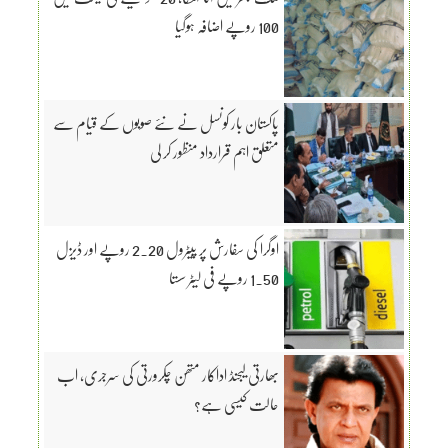
100 روپے اضافہ ہوگیا
پاکستان بار کونسل نے نئے صوبوں کے قیام سے
متعلق اہم قرارداد منظور کر لی
اوگرا کی سفارش پر پیٹرول 2.20 روپے اور ڈیزل
1.50 روپے فی لیٹر سستا
بھارتی لیجنڈ اداکار متھن چکرورتی کی سرجری، اب
حالت کیسی ہے؟