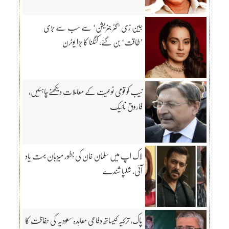
جین زی ’گٹر جنریشن‘ سے سب سے بڑی
’طاقت‘ بن گئے، کنگنا کا بڑا یوٹرن
نیب کو قومی نوعیت کے معاملات دیکھنےچاہئیں،
فاروق نائیک
لاک اپ میں سلمان خان کی بطور میزبان بہت یاد
آئی، شلپا شندے
پاک، ترکیہ کیساتھ دفاعی معاہدہ سعودیہ کی حفاظت کا