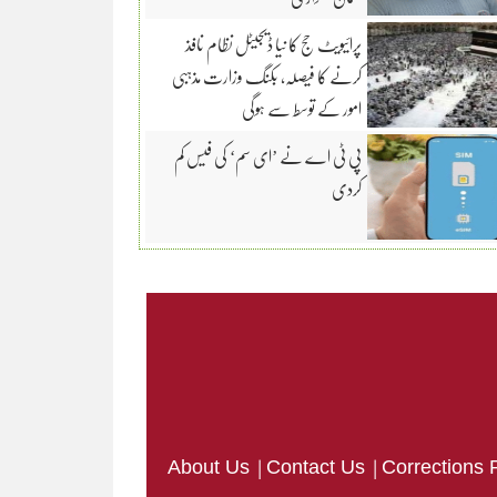
پرائیویٹ حج کا نیا ڈیجیٹل نظام نافذ
کرنے کا فیصلہ، بکنگ وزارت مذہبی
امور کے توسط سے ہوگی
پی ٹی اے نے ’ای سم‘ کی فیس کم
کردی
|
|
About Us
Contact Us
Corrections 