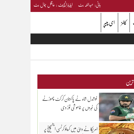
بانی: عبداللہ بٹ ایڈیٹرانچیف : عاقل جمال بٹ
کالمز
ای پیپر
 ترین
خوشدل شاہ نے پاکستان کرکٹ چھوڑنے
کی خبروں پر خاموشی توڑ دی
امریکا نے دبئی میں کرپٹو کرنسی ایکسچینج پر