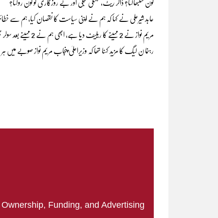
کون سنبھالتا؟ ڈالر ریٹ، مہنگی بجلی اور بے روزگاری کو کون روکتا؟
عابد شیرعلی نے کہا کہ ہم نے اپنی سیاست کا نقصان کیا، ہم سے خط
مریم نواز نے 2 مہینے کا ریلیف دیا ہے، ابھی ہم نے 2 مہینے بعد سولر بھی دینا ہیں۔
رہنما ن لیگ کا مزید کہنا تھا کہ وزیراعلیٰ پنجاب مریم نواز صوبے م
|
Ownership, Funding, and Advertising