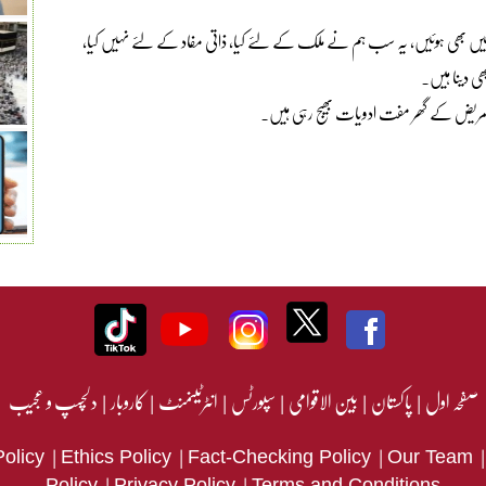
ائیں بھی ہوئیں، یہ سب ہم نے ملک کے لئے کیا، ذاتی مفاد کے لئے نہیں کیا،
یں ہر مریض کے گھر مفت ادویات بھیج رہی ہیں۔
صفحہ اول
|
پاکستان
|
بین الاقوامی
|
سپورٹس
|
انٹرٹینمنٹ
|
کاروبار
|
دلچسپ و عجیب
|
|
|
Policy
Ethics Policy
Fact-Checking Policy
Our Team
|
|
Policy
Privacy Policy
Terms and Conditions