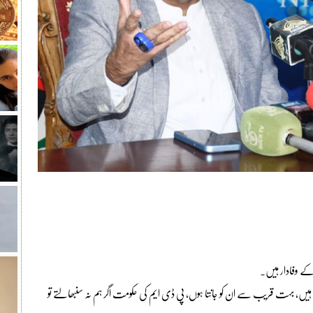
 کے وفادار ہیں۔
شریف کے ساتھ گزارے ہیں، بہت قریب سے ان کو جانتا ہوں، پی ڈی ایم کی حکومت اگر ہم نہ سنبھالتے تو