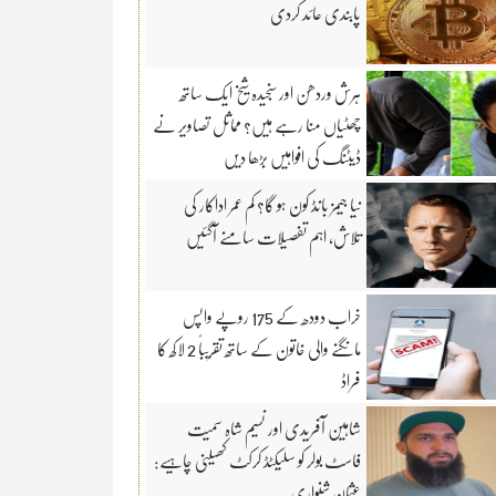
پابندی عائد کردی
ہرش وردھن اور سنجیدہ شیخ ایک ساتھ
چھٹیاں منا رہے ہیں؟ مماثل تصاویر نے
ڈیٹنگ کی افواہیں بڑھا دیں
نیا جیمز بانڈ کون ہو گا؟ کم عمر اداکار کی
تلاش، اہم تفصیلات سامنے آگئیں
خراب دودھ کے 175 روپے واپس
مانگنے والی خاتون کے ساتھ تقریباً 2 لاکھ کا
فراڈ
شاہین آفریدی اور نسیم شاہ سمیت
فاسٹ بولر کو سلیکٹڈ کرکٹ کھیلنی چاہیے:
عثمان شنواری