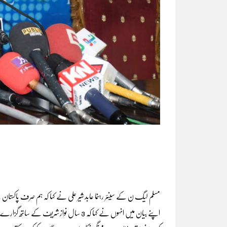
مسلم لیگ ن کے سینئر رہنما عابد شیر علی نے کہا کہ ہم صرف پاکستان
اپنے بیان میں انہوں نے کہا کہ 3 سال نواز