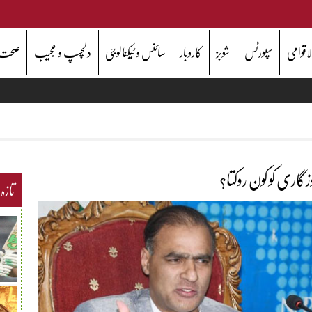
اقوامی
سپورٹس
شوبز
کاروبار
سائنس و ٹیکنالوجی
دلچسپ و عجیب
صحت
زگاری کو کون روکتا؟
تازہ