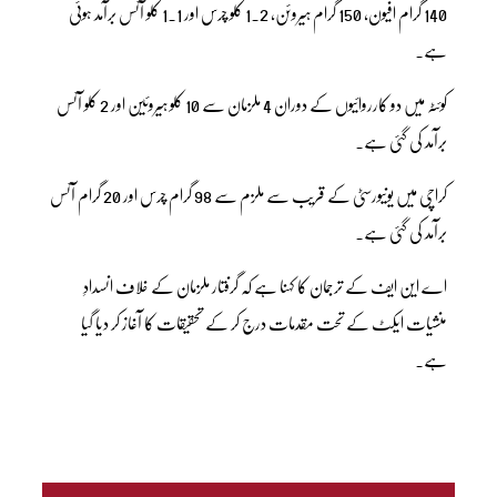
140 گرام افیون، 150 گرام ہیروئن، 1.2 کلو چرس اور 1.1 کلو آئس برآمد ہوئی
ہے۔
کوئٹہ میں دو کارروائیوں کے دوران 4 ملزمان سے 10 کلو ہیروئین اور 2 کلو آئس
برآمد کی گئی ہے۔
کراچی میں یونیورسٹی کے قریب سے ملزم سے 98 گرام چرس اور 20 گرام آئس
برآمد کی گئی ہے۔
اے این ایف کے ترجمان کا کہنا ہے کہ گرفتار ملزمان کے خلاف انسدادِ
منشیات ایکٹ کے تحت مقدمات درج کر کے تحقیقات کا آغاز کر دیا گیا
ہے۔