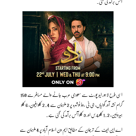
آئس برآمد کی گئی۔
اسی طرح لاہور ایئر پورٹ سے سعودی عرب جانے والے مسافر سے 150
گرام نشہ آور گولیاں، جی ٹی روڈ نوشہرہ پر 2 ملزمان سے 2.4 کلو افیون، 6 کلو
ہیروئین، 1.2 کلو چرس اور 3 کلو آئس برآمد کی گئی ہے۔
اے این ایف کے ترجمان کے مطابق ایم ون اسلام آباد پر 4 ملزمان سے