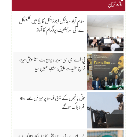
تازہ ترین
اسلام آباد میڈیکل اینڈ ڈینٹل کالج میں کلینیکل
اے آئی سرٹیفکیٹ پروگرام کا آغاز
پی اے ای سی سربراہ پرویز بٹ “خاموش ہیرو،
خراجِ عقیدت پیش: مشاہد حسین سید
حوثی باغیوں کے یمنی فورسز پر میزائل حملے، 45
افراد ہلاک ہوگئے
ایس ای سی پی: رجسٹریشن کا نیا ریکارڈ قائم، 1 ماہ