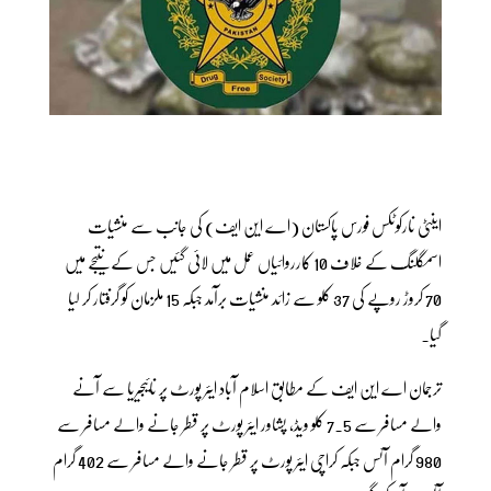
اینٹی نارکوٹکس فورس پاکستان (اے این ایف) کی جانب سے منشیات
اسمگلنگ کے خلاف 10 کارروائیاں عمل میں لائی گئیں جس کے نتیجے میں
70 کروڑ روپے کی 37 کلو سے زائد منشیات برآمد جبکہ 15 ملزمان کو گرفتار کر لیا
گیا۔
ترجمان اے این ایف کے مطابق اسلام آباد ایئر پورٹ پر نائیجیریا سے آنے
والے مسافر سے 7.5 کلو ویڈ، پشاور ایئر پورٹ پر قطر جانے والے مسافر سے
980 گرام آئس جبکہ کراچی ایئر پورٹ پر قطر جانے والے مسافر سے 402 گرام