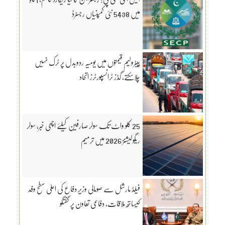
میں 5438 نئی کمپنیاں رجسٹرڈ
پیٹرولیم قیمتوں میں یومیہ ردوبدل پر ٹرک نہیں
چلاسکتے، گڈز ٹرانسپورٹرز اتحاد
25 کلو واٹ تک سولر صارفین کیلئے اچھی خبر، سولر
ریگولیشنز 2026 میں ترمیم
فیلڈ مارشل سے صومالی وزیر دفاع کی اعلیٰ سطح وفد
کیساتھ ملاقات، دفاعی تعاون پر گفتگو