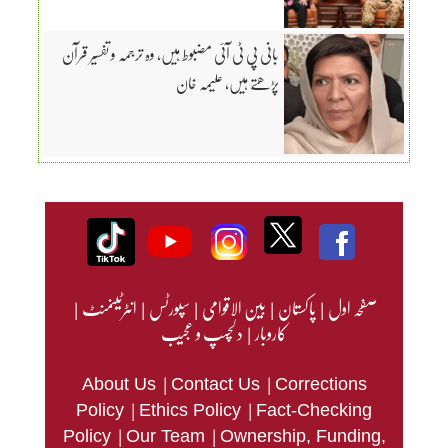
بانی پی ٹی آئی مضبوط ہیں، وہ ترجمہ و تفسیر قرآن
پڑھتے ہیں، علیمہ خان
صفحہ اول
|
پاکستان
|
بین الاقوامی
|
سپورٹس
|
انٹرٹینمنٹ
|
کاروبار
|
دلچسپ و عجیب
|
|
About Us
Contact Us
Corrections
|
|
Policy
Ethics Policy
Fact-Checking
|
|
Policy
Our Team
Ownership, Funding,