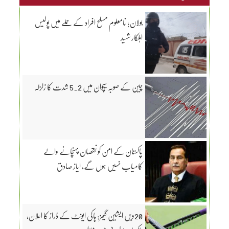
بولان؛ نامعلوم مسلح افراد کے حملے میں پولیس
اہلکار شہید
چین کے صوبہ سیچوان میں 5.2 شدت کا زلزلہ
پاکستان کے امن کو نقصان پہنچانے والے
کامیاب نہیں ہوں گے، ایاز صادق
20ویں ایشین گیمز: ہاکی ایونٹ کے ڈراز کا اعلان،