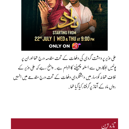
علی وزیر پر دہشت گردی کی دفعات کے تحت مقدمہ درج تھا اور ان پر
پولیس اہلکاروں سے اسلحہ چھیننے کا الزام ہے۔ واضح رہے کہ علی وزیر کے
خلاف تھانہ کوہسار میں دہشتگردی دفعات کے تحت درج مقدمے میں انہیں
رواں ماہ کے آغاز پر گرفتار کیا گیا تھا۔
تازہ ترین