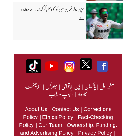
سپن بولر نعمان علی کا کاؤنٹی کرکٹ سے معاہدہ
طے
صفحہ اول
|
پاکستان
|
بین الاقوامی
|
سپورٹس
|
انٹرٹینمنٹ
|
کاروبار
|
دلچسپ و عجیب
|
|
About Us
Contact Us
Corrections
|
|
Policy
Ethics Policy
Fact-Checking
|
|
Policy
Our Team
Ownership, Funding,
|
|
and Advertising Policy
Privacy Policy