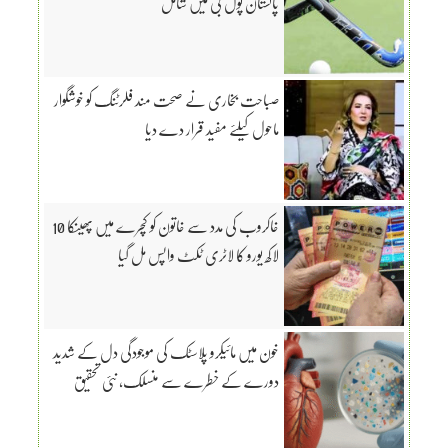
پاکستان پول بی میں شامل
صباحت بخاری نے صحت مند فلرٹنگ کو خوشگوار
ماحول کیلئے مفید قرار دے دیا
خاکروب کی مدد سے خاتون کو کچرے میں پھینکا 10
لاکھ یورو کا لاٹری ٹکٹ واپس مل گیا
خون میں مائیکرو پلاسٹک کی موجودگی دل کے شدید
دورے کے خطرے سے منسلک، نئی تحقیق