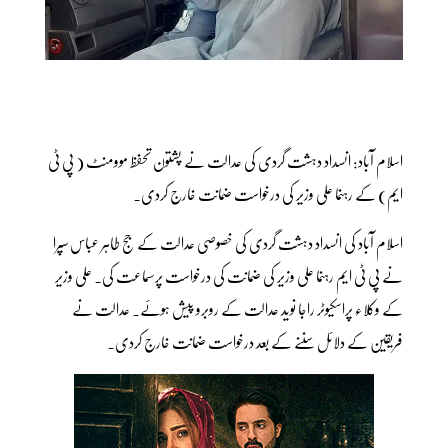
اسلام آباد: انسداد دہشت گردی کی عدالت نے پشتون تحفظ موومنٹ ( پی ٹی
ایم) کے رہنما علی وزیر کی درخواست ضمانت خارج کردی۔
اسلام آباد کی انسداد دہشت گردی کی خصوصی عدالت کے جج طاہر عباس سپرا
نے پی ٹی ایم رہنما علی وزیر کی ضمانت کی درخواست پرسماعت کی۔ علی وزیر
کے وکلاء پراسکیوٹر راجا نوید عدالت کے روبرو پیش ہوئے۔ عدالت نے
فریقین کے دلائل سننے کے بعد درخواست ضمانت خارج کردی۔