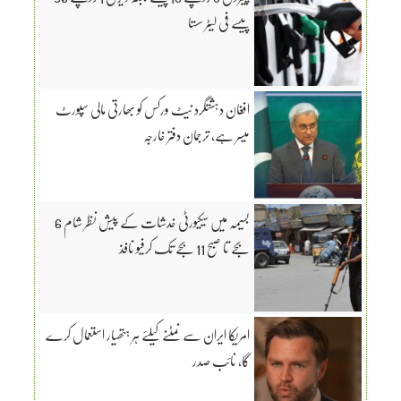
پیسے فی لیٹر سستا
افغان دہشتگرد نیٹ ورکس کو بھارتی مالی سپورٹ
میسر ہے، ترجمان دفتر خارجہ
بسیمہ میں سیکیورٹی خدشات کے پیش نظر شام 6
بجے تا صبح 11 بجے تک کرفیو نافذ
امریکا ایران سے نمٹنے کیلئے ہر ہتھیار استعمال کرے
گا، نائب صدر