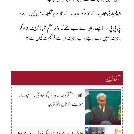
پیپلزپارٹی پنجاب کے عوام کو ریلیف کے اقدام پر تکلیف میں کیوں ہے؟
پی پی پی راہنما پہلے بیان دے رہے تھے کہ وزیراعظم شہبازشریف عوام کو
ریلیف نہیں دے رہے ، اب ریلیف دیا ہے تو تکلیف کیوں ہے ؟
تازہ ترین
افغان دہشتگرد نیٹ ورکس کو بھارتی مالی سپورٹ
میسر ہے، ترجمان دفتر خارجہ
پیٹرول 3 روپے 19 پیسے جبکہ ڈیزل 1 روپے 50