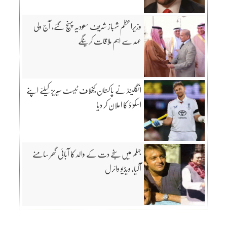
وزیراعظم شہباز شریف سعودیہ پہنچ گئے، آج ولی
عہد سے اہم ملاقات کرینگے
انگلینڈ نے پاکستان کیخلاف ٹیسٹ سیریز کیلئے اپنے
اسکواڈ کا اعلان کر دیا
جہلم میں سنجے دت کے والد کا آبائی گھر سامنے
آگیا، ویڈیو وائرل