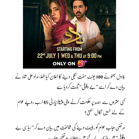
بلاول بھٹو نے 300 یونٹ مفت بجلی دینے کا اعلان کیا تھا، مراد علی شاہ نے
بیان دے کر اسے ”بے وقوفی“ ثابت کردیا ہے
کئی عشروں سے سندھ پر حکومت کرنے والی پیپلزپارٹی 45 ارب روپے عوام
کے لئے نہیں نکال سکتی؟
مرتضی وہاب عوام کو ریلیف دینے کی مخالفت میں بیان دے کر ”سیاسی بے
وقوفی“ میں بازی لے گئے ہیں، ویلڈن مرتضی وہاب