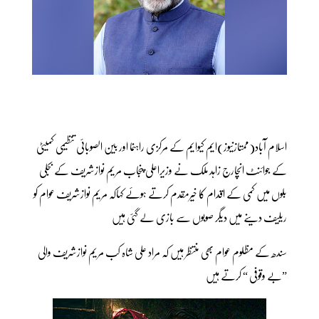
اسلام آباد(ممتازنیوز)ایم کیوایم کے مرکزی راہنما اور بین الصوبائی تنظیمی کمیٹی
کے جوائنٹ انچارج زاہد ملک نے وزیراعلی پنجاب مریم نوازشریف کے بجلی
بلوں میں کمی کے اقدام کا خیرمقدم کرتے ہوئے کہاکہ مریم نوازشریف عوام کو
ریلیف دینے میں دیگر صوبوں سے بازی لے گئی ہیں
سندھ کے مظلوم عوام بھی منتظر ہیں کہ مراد علی شاہ کب مریم نوازشریف والی
”بے وقوفی “ کرتے ہیں