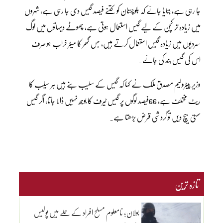
جا رہی ہے، بتایا جائے کہ بلوچستان کو کتنے فیصد گیس دی جا رہی ہے، شہروں
میں زیادہ تر کچن کے لیے گیس استعمال ہوتی ہے، چھوٹے دیہاتوں میں لوگ
سردیوں میں زیادہ گیس استعمال کرتے ہیں، جس گھر کا میٹر خراب ہو صرف
اس کی گیس بند کی جائے۔
وزیر پیٹرولیم مصدق ملک نے کہا کہ گیس کے سلیب بنے ہیں ہر سیلب کا
ریٹ مختلف ہے، 66فیصد لوگوں پر گیس ٹیرف کا بوجھ نہیں ڈالا جاتا، اگر گیس
سستی بیچ دیں تو گردشی قرض بڑھتا ہے۔
تازہ ترین
بولان؛ نامعلوم مسلح افراد کے حملے میں پولیس