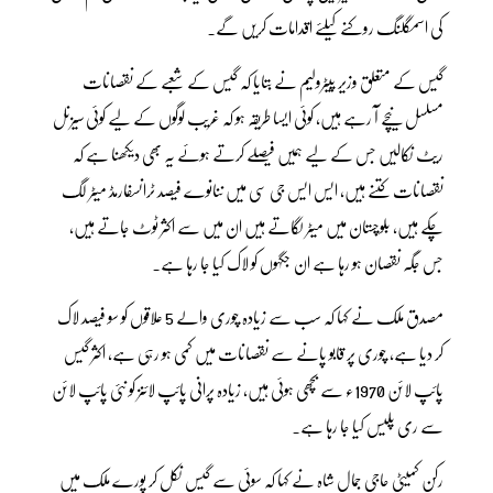
کی اسمگلنگ روکنے کیلئے اقدامات کریں گے۔
گیس کے متعلق وزیر پیٹرولیم نے بتایا کہ گیس کے شعبے کے نقصانات
مسلسل نیچے آ رہے ہیں، کوئی ایسا طریقہ ہو کہ غریب لوگوں کے لیے کوئی سیزنل
ریٹ نکالیں جس کے لیے ہمیں فیصلے کرتے ہوئے یہ بھی دیکھنا ہے کہ
نقصانات کتنے ہیں، ایس ایس جی سی میں ننانوے فیصد ٹرانسفارمڈ میٹر لگ
چکے ہیں، بلوچستان میں میٹر لگاتے ہیں ان میں سے اکثر ٹوٹ جاتے ہیں،
جس جگہ نقصان ہو رہا ہے ان جگہوں کو لاک کیا جا رہا ہے۔
مصدق ملک نے کہا کہ سب سے زیادہ چوری والے 5 علاقوں کو سو فیصد لاک
کر دیا ہے، چوری پر قابو پانے سے نقصانات میں کمی ہو رہی ہے، اکثر گیس
پائپ لائن 1970ء سے بچھی ہوئی ہیں، زیادہ پرانی پائپ لائنز کو نئی پائپ لائن
سے ری پلیس کیا جا رہا ہے۔
رکن کمیٹی حاجی جمال شاہ نے کہا کہ سوئی سے گیس نکل کر پورے ملک میں