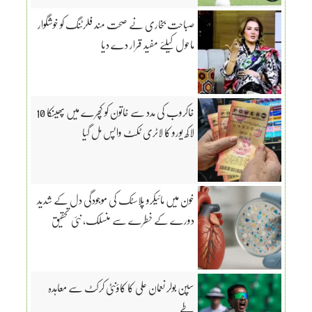
صباحت بخاری نے صحت مند فلرٹنگ کو خوشگوار
ماحول کیلئے مفید قرار دے دیا
خاکروب کی مدد سے خاتون کو کچرے میں پھینکا 10
لاکھ یورو کا لاٹری ٹکٹ واپس مل گیا
خون میں مائیکرو پلاسٹک کی موجودگی دل کے شدید
دورے کے خطرے سے منسلک، نئی تحقیق
سپن بولر نعمان علی کا کاؤنٹی کرکٹ سے معاہدہ
طے