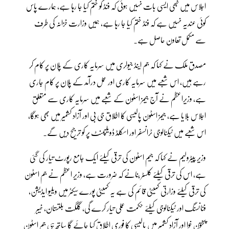
اجلاس میں کبھی ایسی بات نہیں ہوئی کہ فنڈ کو ختم کیا جا رہا ہے، ہمارے پاس
کوئی عندیہ نہیں ہے کہ فنڈ ختم کیا جا رہا ہے، ہمیں وزارت خزانہ کی طرف
سے مکمل تعاون حاصل ہے۔
مصدق ملک نے کہا کہ جم اینڈ جیولری میں سرمایہ کاری کے پلان پر کام کر
رہے ہیں، اس شعبے میں سرمایہ کاری اور عمل درآمد کے پلان پر کام جاری
ہے، وزیراعظم نے آج جیمز اسٹون کے شعبے میں سرمایہ کاری سے متعلق
اجلاس بلایا ہے، جیمز اسٹون پالیسی کا اطلاق جی بی اور آزاد کشمیر میں بھی ہوگا،
اس شعبے میں ٹیکنالوجی ٹرانسفر اور اسکلڈ ڈویلپمنٹ پر کو ترجیح دیں گے۔
وزیر پیٹرولیم نے کہا کہ جیم اسٹون کی ترقی کیلئے ایک جامع رپورٹ تیار کی گئی
ہے، اس کی ترقی کیلئے کلسٹر بنانے کہ ضرورت ہے، وزیر اعظم نے جم اسٹون
کی ترقی کیلئے وزارتی کمیٹی قائم کی ہے یہ کمیٹی پورے سیکٹر میں ویلیو ایڈیشن،
فنانسنگ اور ٹیکنالوجی کیلئے حکمت عملی تیار کرے گی، گلگت بلتستان، خیبر
پختون خوا اور آزاد کشمیر میں پالیسی کا فوری اطلاق کیا جائے گا ساتھ ہی جم اسٹون