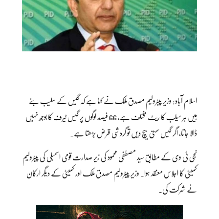
اسلام آباد: وزیر پیٹرولیم مصدق ملک نے کہا ہے کہ گیس کے سلیب بنے
ہیں ہر سیلب کا ریٹ مختلف ہے، 66 فیصد لوگوں پر گیس ٹیرف کا بوجھ نہیں
ڈالا جاتا، اگر گیس سستی بیچ دیں تو گردشی قرض بڑھتا ہے۔
نجی ٹی وی کے مطابق سید مصطفی محمود کی زیر صدارت قومی اسمبلی کی پیٹرولیم
کمیٹی کا اجلاس معنقد ہوا۔ وزیر پیٹرولیم مصدق ملک اور کمیٹی کے دیگر ارکان
نے شرکت کی۔