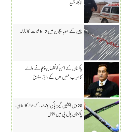
اہلکار شہید
چین کے صوبہ سیچوان میں 5.2 شدت کا زلزلہ
پاکستان کے امن کو نقصان پہنچانے والے
کامیاب نہیں ہوں گے، ایاز صادق
20ویں ایشین گیمز: ہاکی ایونٹ کے ڈراز کا اعلان،
پاکستان پول بی میں شامل