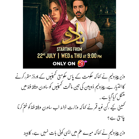
وزیر پیٹرولیم نے کہا کہ حکومت کے پاس حکومتی کمپنیوں کے بورڈز مقرر کرنے
کا اختیار ہے، پیٹرولیم ڈویژن کی تین ماتحت کمپنیوں کو ساورن ویلتھ فنڈ میں
منتقل کیا گیا ہے۔
کمیٹی کیے رکن نوید قمر نے کہا کہ وزارت خزانہ اب ساورن ویلتھ فنڈ کو ختم کرنا
چاہتی ہے؟
وزیر پیٹرولیم نے کہا کہ میرے علم میں ایسی کوئی بات نہیں ہے، کابینہ