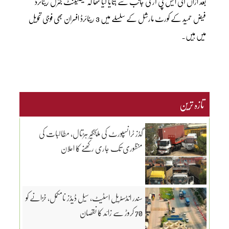
بعد ازاں آئی ایس پی آر کی جانب سے بتایا گیا تھا کہ لیفٹیننٹ جنرل ریٹائرڈ
فیض حمید کے کورٹ مارشل کے سلسلے میں 3 ریٹائرڈ افسران بھی فوجی تحویل
میں ہیں۔
تازہ ترین
گڈز ٹرانسپورٹ کی ملکگیر ہڑتال، مطالبات کی
منظوری تک جاری رکھنے کا اعلان
سندر انڈسٹریل اسٹیٹ، سیل ڈیڈز نامکمل، خزانے کو
70 کروڑ سے زائد کا نقصان