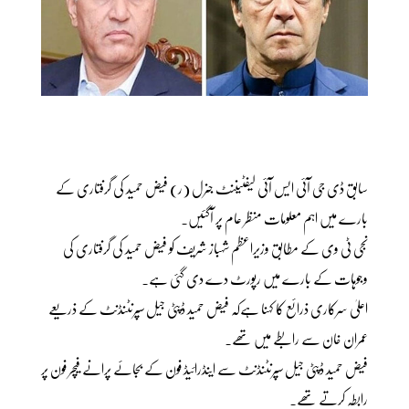
سابق ڈی جی آئی ایس آئی لیفٹیننٹ جنرل (ر) فیض حمید کی گرفتاری کے
بارے میں اہم معلومات منظر عام پر آگئیں۔
نجی ٹی وی کے مطابق وزیراعظم شہباز شریف کو فیض حمید کی گرفتاری کی
وجوہات کے بارے میں رپورٹ دے دی گئی ہے۔
اعلیٰ سرکاری ذرائع کا کہنا ہےکہ فیض حمید ڈپٹی جیل سپرنٹنڈنٹ کے ذریعے
عمران خان سے رابطے میں تھے۔
فیض حمید ڈپٹی جیل سپرنٹنڈنٹ سے اینڈرائیڈ فون کے بجائے پرانے فیچر فون پر
رابطہ کرتے تھے۔