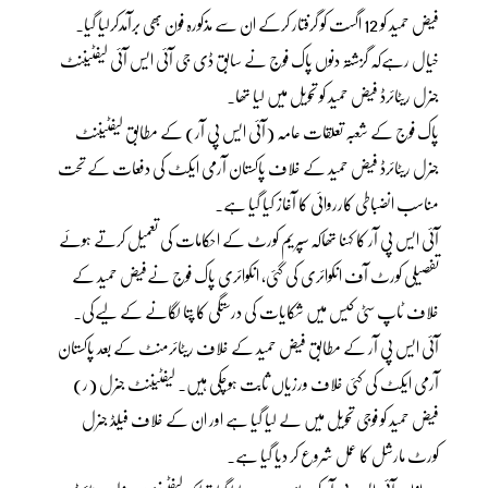
فیض حمید کو 12 اگست کو گرفتار کرکے ان سے مذکورہ فون بھی برآمدکرلیا گیا۔
خیال رہےکہ گزشتہ دنوں پاک فوج نے سابق ڈی جی آئی ایس آئی لیفٹیننٹ
جنرل ریٹائرڈ فیض حمید کو تحویل میں لیا تھا۔
پاک فوج کے شعبہ تعلقات عامہ (آئی ایس پی آر) کے مطابق لیفٹیننٹ
جنرل ریٹائرڈ فیض حمید کے خلاف پاکستان آرمی ایکٹ کی دفعات کے تحت
مناسب انضباطی کارروائی کا آغاز کیا گیا ہے۔
آئی ایس پی آر کا کہنا تھاکہ سپریم کورٹ کے احکامات کی تعمیل کرتے ہوئے
تفصیلی کورٹ آف انکوائری کی گئی، انکوائری پاک فوج نےفیض حمید کے
خلاف ٹاپ سٹی کیس میں شکایات کی درستگی کا پتا لگانے کے لیےکی۔
آئی ایس پی آر کے مطابق فیض حمید کے خلاف ریٹائرمنٹ کے بعد پاکستان
آرمی ایکٹ کی کئی خلاف ورزیاں ثابت ہوچکی ہیں۔ لیفٹیننٹ جنرل (ر)
فیض حمید کو فوجی تحویل میں لے لیا گیا ہے اور ان کے خلاف فیلڈ جنرل
کورٹ مارشل کا عمل شروع کر دیا گیا ہے۔