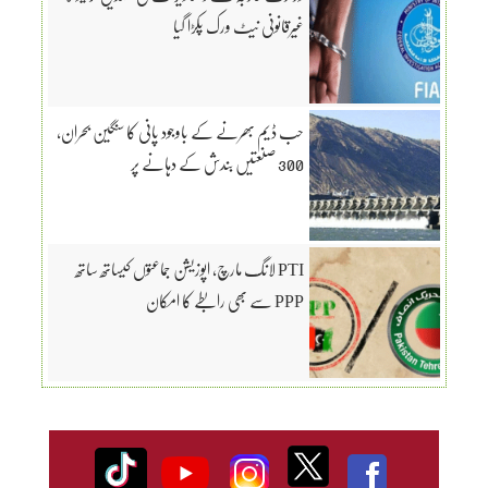
غیرقانونی نیٹ ورک پکڑا گیا
حب ڈیم بھرنے کے باوجود پانی کا سنگین بحران،
300 صنعتیں بندش کے دہانے پر
PTI لانگ مارچ، اپوزیشن جماعتوں کیساتھ ساتھ
PPP سے بھی رابطے کا امکان