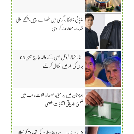
جاپانی شاہکار، گرمی میں ٹھنڈے رہیں، پنکھے والی
شرٹ متعارف کرادی
اسٹار فٹبالر لیونل میسی کے والد جارج میسی 68
برس کی عمر میں انتقال کر گئے
بلوچستان میں بدامنی، خضدار، قلات، حب میں
ضمنی بلدیاتی انتخابات ملتوی
وزارت خارجہ سے دستاویزات کی تصدیق کرانیوالا