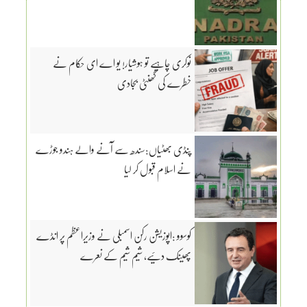
نوکری چاہیے تو ہوشیار! یو اے ای حکام نے
خطرے کی گھنٹی بجادی
پنڈی بھٹیاں:سندھ سے آنے والے ہندو جوڑے
نے اسلام قبول کر لیا
کوسوو :اپوزیشن رکن اسمبلی نے وزیراعظم پر انڈے
پھینک دئیے، شیم شیم کے نعرے