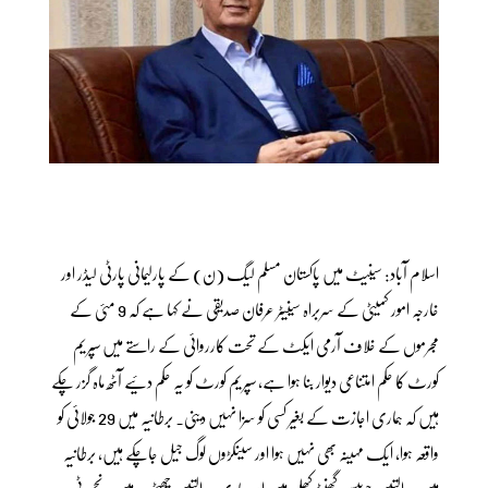
اسلام آباد: سینیٹ میں پاکستان مسلم لیگ (ن) کے پارلیمانی پارٹی لیڈر اور
خارجہ امور کمیٹی کے سربراہ سینیٹر عرفان صدیقی نے کہا ہے کہ 9 مئی کے
مجرموں کے خلاف آرمی ایکٹ کے تحت کارروائی کے راستے میں سپریم
کورٹ کا حکم امتناعی دیوار بنا ہوا ہے، سپریم کورٹ کو یہ حکم دئیے آٹھ ماہ گزر چکے
ہیں کہ ہماری اجازت کے بغیر کسی کو سزا نہیں دینی۔ برطانیہ میں 29 جولائی کو
واقعہ ہوا، ایک مہینہ بھی نہیں ہوا اور سینکڑوں لوگ جیل جاچکے ہیں، برطانیہ