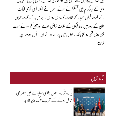
میں عدالتیں چوبیس گھنٹے کھلی ہیں اور ہماری عدالتیں چھٹی پر ہیں۔ نجی ٹی
وی کے پروگرام میں گفتگو کرتے ہوئے انہوں نے کہاکہ اُسی آرمی ایکٹ
کے تحت فیض حمید کے خلاف کارروائی ہورہی ہے جس کے تحت عمران
خان کے دور میں 25 لوگوں کے خلاف ٹرائل ہوئے اور تین کو سزائے موت
بھی ہوئی تھی جو ابھی تک جیلوں میں پڑے ہوئے ہیں۔ اُس وقت اوپن
ٹرائ
تازہ ترین
پاک، ترک، سعودیہ دفاعی معاہدے میں مصر بھی
شامل ہونے کے قریب، ترک وزیر خارجہ