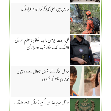
برازیل میں ہیلی کاپٹر گر کر تباہ، 4 افراد ہلاک
لکی مروت؛ پولیس رائیڈراسکواڈ پرنامعلوم افراد کی
فائرنگ، ایک اہلکار شہید، دوسرا زخمی
مرونل ٹھاکر نے یشسوی جیسوال سے دوستی کی
خبروں پر خاموشی توڑ دی
سوشل میڈیا صارفین کیلیے نادرا کی سخت وارننگ