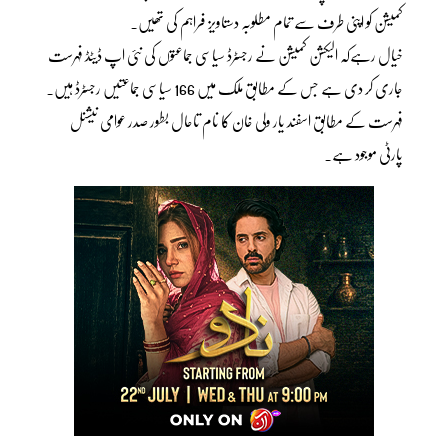
کمیشن کو اپنی طرف سے تمام مطلوبہ دستاویز فراہم کی تھیں۔
خیال رہےکہ الیکشن کمیشن نے رجسٹرڈ سیاسی جماعتوں کی نئی اپ ڈیٹڈ فہرست
جاری کر دی ہے جس کے مطابق ملک میں 166 سیاسی جماعتیں رجسٹرڈ ہیں۔
فہرست کے مطابق اسفند یار ولی خان کا نام تاحال بطور صدر عوامی نیشنل
پارٹی موجود ہے۔