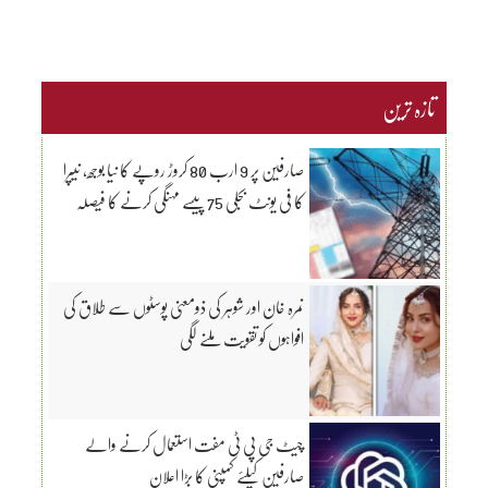
تازہ ترین
صارفین پر 9 ارب 80 کروڑ روپے کا نیا بوجھ، نیپرا
کا فی یونٹ بجلی 75 پیسے مہنگی کرنے کا فیصلہ
نمرہ خان اور شوہر کی ذومعنی پوسٹوں سے طلاق کی
افواہوں کو تقویت ملنے لگی
چیٹ جی پی ٹی مفت استعمال کرنے والے
صارفین کیلئے کمپنی کا بڑا اعلان