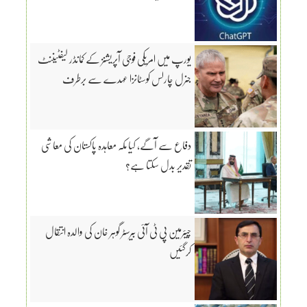
یورپ میں امریکی فوجی آپریشنز کے کمانڈر لیفٹیننٹ
جنرل چارلس کوسٹانزا عہدے سے برطرف
دفاع سے آگے، کیا مکہ معاہدہ پاکستان کی معاشی
تقدیر بدل سکتا ہے؟
چیئرمین پی ٹی آئی بیرسٹر گوہر خان کی والدہ انتقال
کرگئیں