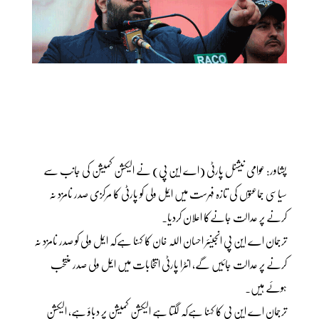
پشاور: عوامی نیشنل پارٹی (اے این پی) نے الیکشن کمیشن کی جانب سے
سیاسی جماعتوں کی تازہ فہرست میں ایمل ولی کو پارٹی کا مرکزی صدر نامزد نہ
کرنے پر عدالت جانےکا اعلان کردیا۔
ترجمان اے این پی انجینئر احسان اللہ خان کا کہنا ہےکہ ایمل ولی کو صدر نامزد نہ
کرنے پر عدالت جائیں گے، انٹرا پارٹی انتخابات میں ایمل ولی صدر منتخب
ہوئے ہیں۔
ترجمان اے این پی کا کہنا ہےکہ لگتا ہے الیکشن کمیشن پر دباؤ ہے، الیکشن