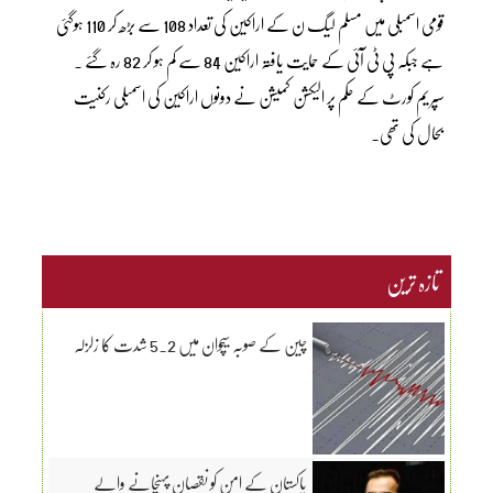
قومی اسمبلی میں مسلم لیگ ن کے اراکین کی تعداد 108 سے بڑھ کر 110 ہوگئی
ہے جبکہ پی ٹی آئی کے حمایت یافتہ اراکین 84 سے کم ہو کر 82 رہ گئے ۔
سپریم کورٹ کے حکم پر الیکشن کمیشن نے دونوں اراکین کی اسمبلی رکنیت
بحال کی تھی۔
تازہ ترین
چین کے صوبہ سیچوان میں 5.2 شدت کا زلزلہ
پاکستان کے امن کو نقصان پہنچانے والے