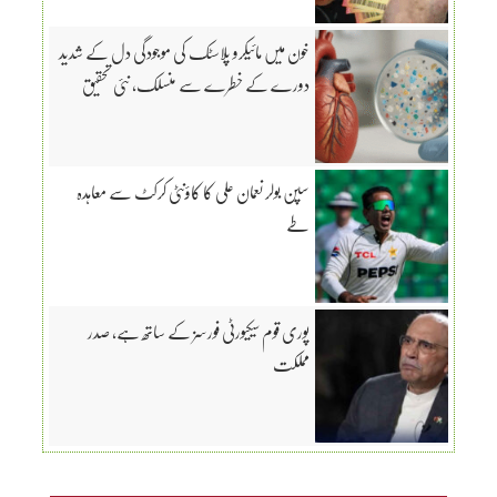
خون میں مائیکرو پلاسٹک کی موجودگی دل کے شدید
دورے کے خطرے سے منسلک، نئی تحقیق
سپن بولر نعمان علی کا کاؤنٹی کرکٹ سے معاہدہ
طے
پوری قوم سیکیورٹی فورسز کے ساتھ ہے، صدر
مملکت