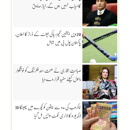
کامیاب نہیں ہوں گے، ایاز صادق
20ویں ایشین گیمز: ہاکی ایونٹ کے ڈراز کا اعلان،
پاکستان پول بی میں شامل
صباحت بخاری نے صحت مند فلرٹنگ کو خوشگوار
ماحول کیلئے مفید قرار دے دیا
خاکروب کی مدد سے خاتون کو کچرے میں پھینکا 10
لاکھ یورو کا لاٹری ٹکٹ واپس مل گیا