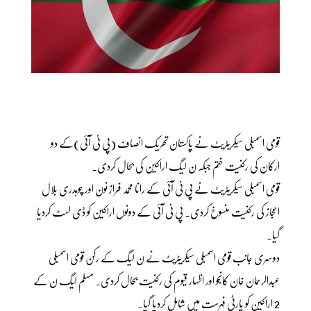
قومی اسمبلی سیکریٹریٹ نے پاکستان تحریک انصاف (پی ٹی آئی)کے دو
ارکان کی رکنیت ختم جبکہ ن لیگ اراکین کی بحال کردی۔
قومی اسمبلی سیکریٹریٹ نے پی ٹی آئی کے رانا محمد فراز نون اور چوہدری بلال
اعجاز کی رکنیت منسوخ کردی۔ پی ٹی آئی کے دونوں اراکین کو ڈی لسٹ کردیا
گیا۔
دوسری جانب قومی اسمبلی سیکریٹریٹ نے ن لیگ کے رکن قومی اسمبلی
عبدالرحمان خان کانجو اور اظہار قیوم کی رکنیت بحال کردی۔ مسلم لیگ ن کے
2 اراکین کو پارٹی فہرست میں شامل کردیا گیا۔