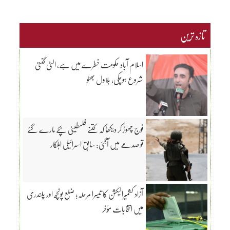
تازہ ترین
اسلام آباد حکومت خطرے میں ہے، الٹی گنتی
شروع ہوچکی، بلاول بھٹو
فوج چھوڑ کر دیکھا کہ کتنے فلسطینی بچے مارے گئے
تو صدمے میں آگئی: سابق اسرائیلی اہلکار
آزاد کشمیرالیکشن کا تیسرا مرحلہ؛ ضلع پونچھ اور پلندری
میں انتخابات مؤخر