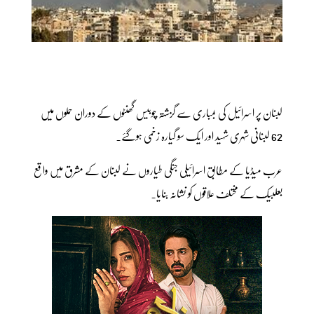
لبنان پر اسرائیل کی بمباری سے گزشتہ چوبیس گھنٹوں کے دوران حملوں میں
62 لبنانی شہری شہید اور ایک سو گیارہ زخمی ہوگئے۔
عرب میڈیا کے مطابق اسرائیلی جنگی طیاروں نے لبنان کے مشرق میں واقع
بعلبیک کے مختلف علاقوں کو نشانہ بنایا۔