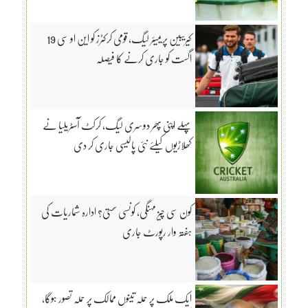
کیریبین پریمیئر لیگ، قومی کرکٹرز کو این او سی 19
اگست کو جاری کرنے کا فیصلہ
پہلے اپنی پھر دوسری لیگ، کرکٹ آسٹریلیا نے
کھلاڑیوں کیلئے نئی پالیسی جاری کر دی
کون سی چیز مہنگی، کونسی سستی؟ ادارہ شماریات کی
ہفتہ وار رپورٹ جاری
ایک ملک پر حملہ تینوں ممالک پر حملہ تصور ہوگا،