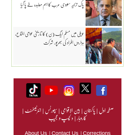
پاک ترکیہ سعودی عرب کا اہم معاہدہ طے پا گیا
حویلی میں مسلم لیگ (ن) کا تاریخی عوامی اجتماع،
ہزاروں افراد کی بھرپور شرکت
صفحہ اول
|
پاکستان
|
بین الاقوامی
|
سپورٹس
|
انٹرٹینمنٹ
|
کاروبار
|
دلچسپ و عجیب
|
|
About Us
Contact Us
Corrections