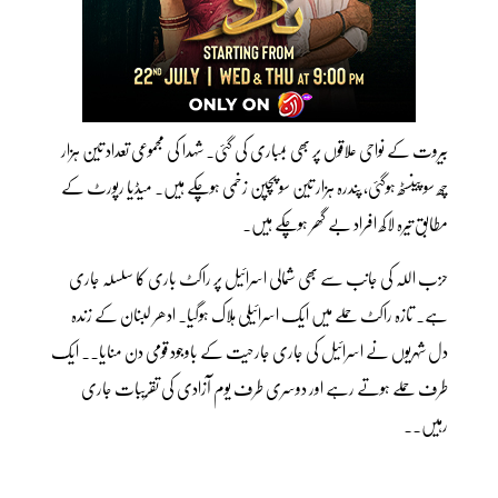
بیروت کے نواحی علاقوں پر بھی بمباری کی گئی۔ شہدا کی مجموعی تعداد تین ہزار
چھ سو پینسٹھ ہوگئی، پندرہ ہزار تین سو پچپن زخمی ہوچکے ہیں۔ میڈیا رپورٹ کے
مطابق تیرہ لاکھ افراد بے گھر ہوچکے ہیں۔
حزب اللہ کی جانب سے بھی شمالی اسرائیل پر راکٹ باری کا سلسلہ جاری
ہے۔ تازہ راکٹ حملے میں ایک اسرائیلی ہلاک ہوگیا۔ ادھر لبنان کے زندہ
دل شہریوں نے اسرائیل کی جاری جارحیت کے باوجود قومی دن منایا۔۔ ایک
طرف حملے ہوتے رہے اور دوسری طرف یوم آزادی کی تقریبات جاری
رہیں۔۔