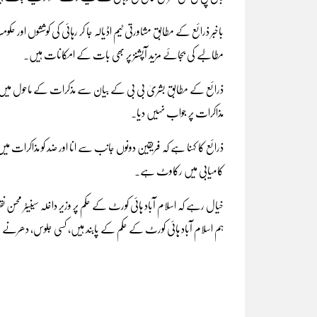
باخبر ذرائع کے مطابق مشاورتی ٹیم اڈیالہ جا کر رہائی کی کوششوں او
مطالبے کی بجائے مزید آپشنز پر بھی بات کے امکانات ہیں۔
ذرائع کے مطابق بشریٰ بی بی کے بیان سے مذکرات کے ماحول میں خلل 
مذاکرات پر جواب نہیں دیا۔
ذرائع کا کہنا ہے کہ فریقین دونوں جانب سے انا اور ضد کو مذاکرات میں
کامیابی میں رکاوٹ ہے۔
خیال رہے کہ اسلام آباد ہائی کورٹ کے حکم پر وزیر داخلہ سینیٹر محسن نقو
ہم اسلام آباد ہائی کورٹ کے حکم کے پابند ہیں، کسی جلوس، دھرنے