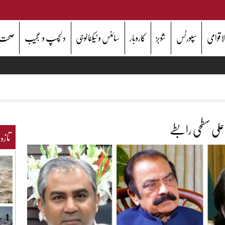
اقوامی
سپورٹس
شوبز
کاروبار
سائنس و ٹیکنالوجی
دلچسپ و عجیب
صحت
علی سطحی رابطے
تازہ