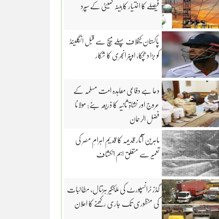
فیصلے کا اختیار کابینہ کمیٹی کے سپرد
پاکستان کیخلاف پہلے میچ سے قبل انگلینڈ
کو بڑا دھچکا، اوپنر انجری کا شکار
دعا ہے دفاعی معاہدہ امت مسلمہ کے
عروج اور نشاۃِ ثانیہ کا ذریعہ بنے: مولانا
فضل الرحمان
ماہرین آثار قدیمہ کا قدیم اہرامِ مصر کی
تعمیر سے متعلق اہم انکشاف
گڈز ٹرانسپورٹ کی ملکگیر ہڑتال، مطالبات
کی منظوری تک جاری رکھنے کا اعلان