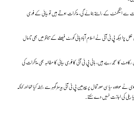
ر حکومت سے انگیجمنٹ کے راستے بتائے گی، مذکرات ہوتے ہیں تو رہائی کے فوری
پڑا جبکہ پی ٹی آئی نے اسلام آباد ہائی کورٹ فیصلے کے تناظر میں بھی تاحال
 رکاوٹ کا سمجھ رہے ہیں، بانی پی ٹی آئی کا فوری رہائی کا مطالبہ بھی مذاکرات کی
ی نے موجودہ سیاسی صورتحال پر چیئرمین پی ٹی آئی بیرسٹر گوہر سے رابطہ کیا تھا اور کہاکہ
 یا ریلی کی اجازت نہیں دے سکتے۔