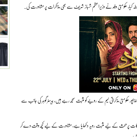
بطہ کیا، حکومتی وفد نے وزیراعظم شہباز شریف سے بھی مذاکرات پر مشاورت کی۔
ین گنڈاپور حکومتی مذکراتی ٹیم کے رویے کو مثبت سمجھ رہے ہیں، بیرسٹر گوہر کی جانب سے
 نکات پر بحث کے لیے مثبت رویہ دکھایا ہے، مشاورت کے لیے کچھ وقت دے کر
ہیں۔