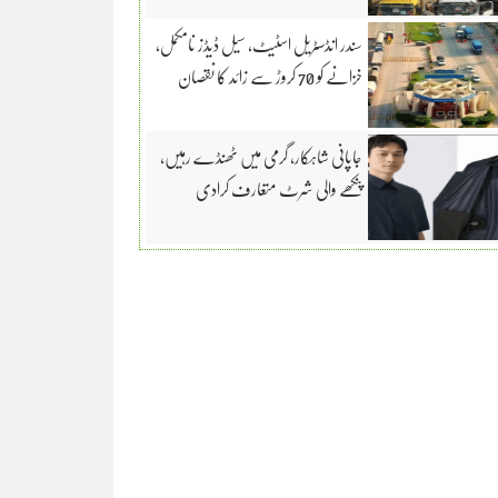
سندر انڈسٹریل اسٹیٹ، سیل ڈیڈز نامکمل،
خزانے کو 70 کروڑ سے زائد کا نقصان
جاپانی شاہکار، گرمی میں ٹھنڈے رہیں،
پنکھے والی شرٹ متعارف کرادی