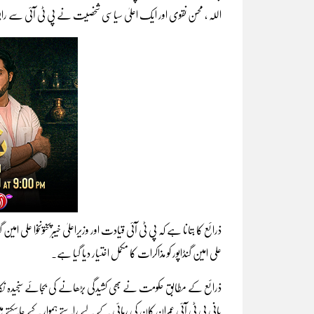
اللہ ، محسن نقوی اور ایک اعلیٰ سیاسی شخصیت نے پی ٹی آئی سے را
ذرائع کا بتانا ہے کہ پی ٹی آئی قیادت اور وزیراعلیٰ خیبرپختونخوا علی ام
علی امین گنڈاپور کو مذاکرات کا مکمل اختیار دیا گیا ہے۔
ذرائع کے مطابق حکومت نے بھی کشیدگی بڑھانے کی بجائے سنجیدہ
بانی پی ٹی آئی عمران کان کی رہائی کے لیے راستے ہموار کیے جاسکتے 