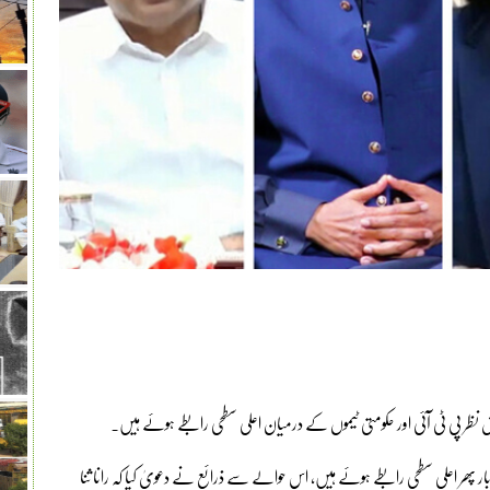
ھر اعلی سطحی رابطے ہوئے ہیں، اس حوالے سے ذرائع نے دعویٰ کیا کہ رانا ثنا