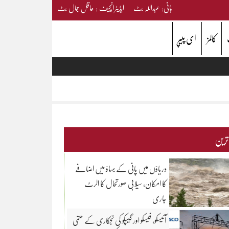
بانی: عبداللہ بٹ ایڈیٹرانچیف : عاقل جمال بٹ
کالمز
ای پیپر
 ترین
دریاؤں میں پانی کے بہاؤ میں اضافے
کا امکان، سیلابی صورتحال کا الرٹ
جاری
آئیسکو، فیسکو اور گیپکو کی نجکاری کے حتمی