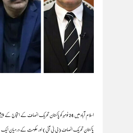
اسلام آباد میں 24 نومبر کو پاکستان تحریک انصاف کے احتجاج کے پیش نظر پی ٹی آئی اور حکومتی ٹیموں کے درمیان اعلی سطحی رابطے ہوئے ہیں۔
پاکستان تحریک انصاف (پی ٹی آئی) اور حکومت کے درمیان ایک بار پ