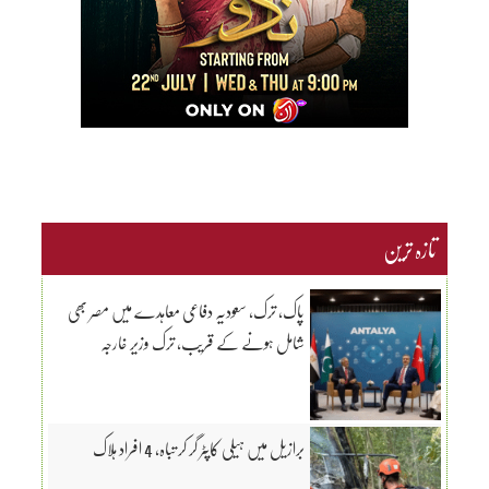
تازہ ترین
پاک، ترک، سعودیہ دفاعی معاہدے میں مصر بھی
شامل ہونے کے قریب، ترک وزیر خارجہ
برازیل میں ہیلی کاپٹر گر کر تباہ، 4 افراد ہلاک