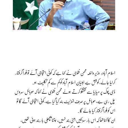
اسلام آباد: وزیر داخلہ محسن نقوی نے کہا ہے کہ کوئی احتجاجی آئے تو فوراً گرفتار
کرلیا جائے، کوشش ہے اہلیان اسلام آباد کو کم سے کم تکلیف ہو۔
ڈی چوک پر میڈیا سے گفتگو کرتے ہوئے محسن نقوی نے کہا کہ موبائل سروس
چل رہی ہے، موبائل پر صرف انٹرنیٹ بند کیا گیا ہے، کوئی احتجاجی آئے گا تو
اس کو فوراً گرفتار کیا جائے گا۔
ان کاکہناتھا کہ اس بار سڑکیں اتنی بند نہیں، جتنا پچھلی بار بند ہوئی تھیں،