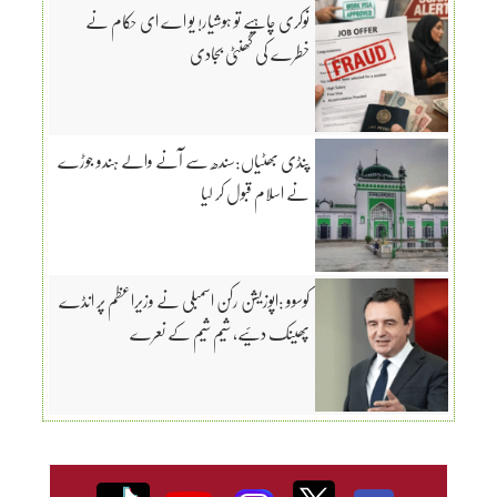
نوکری چاہیے تو ہوشیار! یو اے ای حکام نے
خطرے کی گھنٹی بجادی
پنڈی بھٹیاں:سندھ سے آنے والے ہندو جوڑے
نے اسلام قبول کر لیا
کوسوو :اپوزیشن رکن اسمبلی نے وزیراعظم پر انڈے
پھینک دئیے، شیم شیم کے نعرے