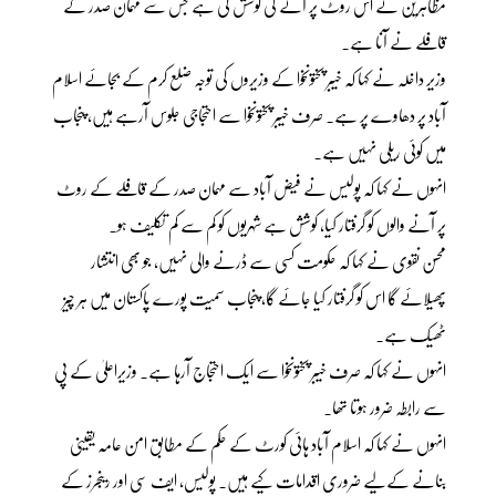
مظاہرین نے اس روٹ پر آنے کی کوشش کی ہے جس سے مہمان صدر کے
قافلے نے آنا ہے۔
وزیر داخلہ نے کہا کہ خیبر پختونخوا کے وزیروں کی توجہ ضلع کرم کے بجائے اسلام
آباد پر دھاوے پر ہے۔ صرف خیبر پختونخوا سے احتجاجی جلوس آرہے ہیں، پنجاب
میں کوئی ریلی نہیں ہے۔
انہوں نے کہا کہ پولیس نے فیض آباد سے مہمان صدر کے قافلے کے روٹ
پر آنے والوں کو گرفتار کیا، کوشش ہے شہریوں کو کم سے کم تکلیف ہو۔
محسن نقوی نے کہا کہ حکومت کسی سے ڈرنے والی نہیں، جو بھی انتشار
پھیلائے گا اس کو گرفتار کیا جائے گا، پنجاب سمیت پورے پاکستان میں ہر چیز
ٹھیک ہے۔
انہوں نے کہا کہ صرف خیبر پختونخوا سے ایک احتجاج آرہا ہے۔ وزیراعلیٰ کے پی
سے رابطہ ضرور ہوتا تھا۔
انہوں نے کہا کہ اسلام آباد ہائی کورٹ کے حکم کے مطابق امن عامہ یقینی
بنانے کےلیے ضروری اقدامات کیے ہیں۔ پولیس، ایف سی اور رینجرز کے