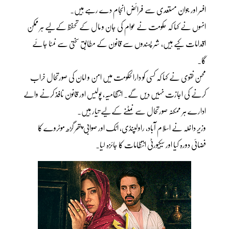
افسر اور جوان مستعدی سے فرائض انجام دے رہے ہیں۔
انہوں نے کہا کہ حکومت نے عوام کی جان و مال کے تحفظ کےلیے ہر ممکن
اقدامات کیے ہیں، شر پسندوں سے قانون کے مطابق سختی سے نمٹا جائے
گا۔
محسن نقوی نے کہا کہ کسی کو دارالحکومت میں امن و امان کی صورتحال خراب
کرنے کی اجازت نہیں دیں گے۔ انتظامیہ، پولیس اور قانون نافذ کرنے والے
ادارے ہر ممکنہ صورتحال سے نمٹنے کےلیے تیار ہیں۔
وزیر داخلہ نے اسلام آباد، راولپنڈی، اٹک اور صوابی پتھر گڑھ موٹروے کا
فضائی دورہ کیا اور سیکیورٹی انتظامات کا جائزہ لیا۔