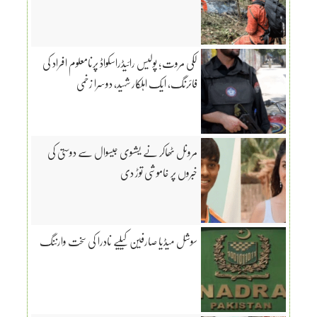
لکی مروت؛ پولیس رائیڈراسکواڈ پرنامعلوم افراد کی
فائرنگ، ایک اہلکار شہید، دوسرا زخمی
مرونل ٹھاکر نے یشسوی جیسوال سے دوستی کی
خبروں پر خاموشی توڑ دی
سوشل میڈیا صارفین کیلیے نادرا کی سخت وارننگ