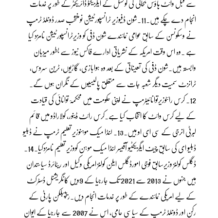
سے قبل وائٹ ہاؤس بحالی کی کونسل کے ایگزیکٹو ڈائریکٹر کے طور پر خدمات
انجام دے چکے ہیں۔11۔شون ڈفیوزیر ٹرانسپورٹیشن نومنتخب صدر ڈونلڈ ٹرمپ
نے وسکونسن کے سابق عوامی نمائندے شون ڈفی کو وزیرٹرانسپورٹیشن نامزد کیا
ہے ۔وہ اس وقت امریکہ کے نشریاتی ادارے فاکس نیوز سے بطور میزبان
وابستہ ہیں۔شون ڈفی کی تعیناتی کے بعد وہ ہوابازی، گاڑیوں، ٹرین سروس،
ٹرانزٹ سمیت دیگر شعبہ جات سے متعلق پالیسیوں کے نگران ہوں گے۔
12. کرس رائٹوزیرتوانائیٹرمپ نے اپنی حکومت میں محکمۂ توانائی کی قیادت
کے لیے کرس وائٹ کا انتخاب کیا ہے۔کرس رائٹ ڈینور، کولاراڈو میں قائم
لبرٹی انرجی کے سی ای او ہیں۔13۔ لنڈا میک موہنوزیر تعلیم ٹرمپ نے ڈبلیو
ڈبلیو ای کی سابق چیف ایگزیکٹیو آفیسر لنڈا میک موہن کووزیر تعلیم نامزدکیا۔14۔
ڈگلس کولنز وزیرسابق فوجی امورڈگلس ایلن کولنز امریکی وکیل اور ریٹائرڈ سیاستدان
ہیں جنہوں نے 2013 سے 2021 تک جارجیا کے 9ویں کانگریشنل ڈسٹرکٹ
کے لیے امریکی نمائندے کے طور پر خدمات انجام دیں۔ریپبلکن پارٹی کے
رکن اور ڈونلڈ ٹرمپ کے سیاسی حامی، اس نے 2007 سے جارجیا کے ایوان