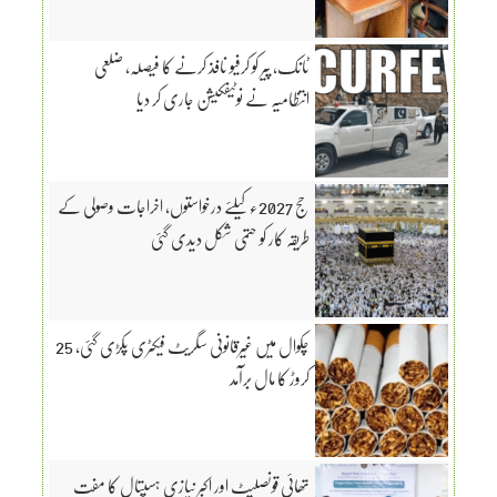
ٹانک، پیر کو کرفیو نافذ کرنے کا فیصلہ، ضلعی
انتظامیہ نے نوٹیفکیشن جاری کر دیا
حج 2027ء کیلئے درخواستوں، اخراجات وصولی کے
طریقہ کار کو حتمی شکل دیدی گئی
چکوال میں غیرقانونی سگریٹ فیکٹری پکڑی گئی، 25
کروڑ کا مال برآمد
تھائی قونصلیٹ اور اکبر نیازی ہسپتال کا مفت