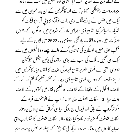
کے اگلے وزیر کے طور پر منتخب کیا۔ شاویز کو واشنگٹن میں سب سے زیادہ
مزدور دوست ریپبلکن سمجھا جاتا ہے اور کانگریس کے ان چند ممبران میں سے
ایک ہیں جنہوں نے پروٹیکٹنگ دی رائٹ ٹو آرگنائز (پی آر او) ایکٹ کو
شریک اسپانسر کیا۔شاویز ڈی ریمر اس ماہ کے شروع میں اوریگون کے 5 ویں
ڈسٹرکٹ میں دوبارہ انتخاب ہار گئی۔وہ پہلی بار 2022 میں ایوان کے لیے
منتخب ہوئی تھیں، اوریگون کی نمائندگی کرنے والے پہلے دو لاطینیوں میں سے
ایک بن گئیں۔ ملک کی سب سے بڑی اساتذہ کی یونین نیشنل ایجوکیشن
ایسوسی ایشن نے فوری طور پر شاویز ڈیریمر کی حمایت کا اشارہ دیا۔کانگریس میں
اپنے وقت کے دوران، لوری شاویز ڈی ریمر نے محکمہ تعلیم کو ختم کرنے کے
خلاف، اسکول کے واؤچرز کے خلاف، اور تعلیمی فنڈز میں کٹوتیوں کے خلاف
ووٹ دیا۔ 3۔اسکاٹ بیسنٹ وزیر خزانہ ٹرمپ نے انوسٹمنٹ فرم کے
سکوائر گروپ کے بانی اور فیڈرل ریزرو کی سیاسی نگرانی کے پرجوش پروموٹرا
سکاٹ بیسنٹ کو وزیرخزانہ نامزد کیا ، 62 سالہ اسکاٹ بیسنٹ کا شمار ارب پتی
سرمایہ کاروں میں ہوتا ہے ،وہ امریکہ کی تاریخ کے پہلے ہم جنس پرست وزیرِ