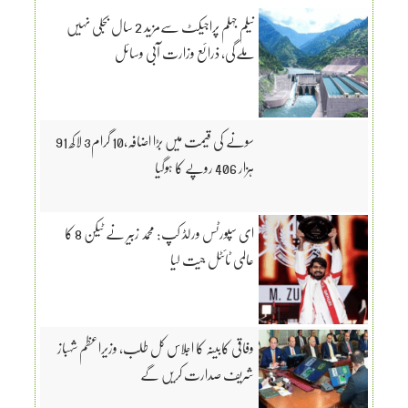
نیلم جہلم پراجیکٹ سےمزید 2 سال بجلی نہیں
ملےگی، ذرائع وزارت آبی وسائل
سونے کی قیمت میں بڑا اضافہ،10 گرام3 لاکھ 91
ہزار 406 روپے کا ہوگیا
ای سپورٹس ورلڈ کپ: محمد زبیر نے ٹیکن 8 کا
عالمی ٹائٹل جیت لیا
وفاقی کابینہ کا اجلاس کل طلب، وزیراعظم شہباز
شریف صدارت کریں گے