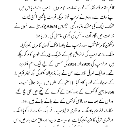
قائم مقام ڈائریکٹر کے طور پر خدمات انجام دیں۔ ٹرمپ وائٹ ہاؤس میں
اپنے وقت سے، رولنز نے ٹرمپ نواز امریکہ فرسٹ پالیسی انسٹی ٹیوٹ
تھنک ٹینک کی مشترکہ بنیاد رکھی۔ ٹیکساس A&M یونیورسٹی سے انہوں نے
زراعت میں بیچلر آف سائنس کی ڈگری حاصل کی۔ 9۔ہاورڈ
لوٹنکوزیرکامرسنومنتخب صدر ٹرمپ نے ہاورڈ لوٹنک کو وزیر کامرس نامزدکیا۔
لوٹنک، 63، ٹرمپ کی ٹرانزیشن ٹیم کے شریک چیئر کے طور پر کام کر چکے
ہیں اور ٹرمپ کی 2020 اور 2024 کی مہموں کے لیے ایک اہم فنڈ ریزر
تھے۔ وہ ایک امریکی تاجر ہے، جس نے برنارڈ جیرالڈ کینٹور کی جگہ کینٹر فٹزجیرالڈ
کے سربراہ کے طور پر کام کیا۔ 11 ستمبر کے حملوں میں اپنے بھائی سمیت
658 ملازمین کو کھونے کے بعد، ٹاورز کے گرنے کے نتیجے میں بھی بچ گئے،
اور اس کے بعد سے وہ رفاعی کوششوں کے لیے جانے جاتے ہیں۔10۔
اسکاٹ ٹرنروزیر ہاؤسنگ اور شہری ترقیٹرمپ نےایرک سکاٹ ٹرنر کو ہاؤسنگ
اور شہری ترقی کا وزیرنامزدکیا ہے،وہ سیاست دان، اور سابق فٹ بالر ہیں، اس