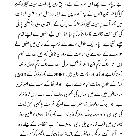
ہے ۔پام سے پہلے اس عہدہ کے لیے سابق رکن پارلیمنٹ میٹ گیٹز کو نامزد
کیا گیا تھا لیکن انہوں نے اپنا نام واپس لے لیا۔ دراصل مبینہ جنسی الزامات
میں نام آنے پر میٹ گیٹز کو ڈیموکریٹک پارٹی کے ساتھ ہی اپنی ریپبلکن پارٹی
کی بھی سخت مخالفت کا سامنا کرنا پڑ رہا تھا۔ اس لیے انہوں نے اپنے قدم
پیچھے کھینچ لیے۔ پام ایک طویل عرصے سے ٹرمپ کے حامی ہیں جنہوں نے
مواخذے کے مقدمے کی سماعت کے دوران قانونی ٹیم میں خدمات انجام
دیں۔7۔ ڈوگ برگم وزیر داخلہ نو منتخب امریکی صدر نےڈوگ برگم کو وزیر داخلہ
نامزد کیا ہے وہ تاجر اور سیاست دان ہیں جو 2016 سے نارتھ ڈکوٹا کے 33ویں
گورنر کے طور پر خدمات انجام دیتے رہے ۔ وہ امریکا کے سب سے امیر ترین
سیاستدانوں میں سے ہیں اور ان کی مجموعی دولت ایک ارب دس کروڑ ڈالر
ہے۔ 8۔ بروک رولنزوزیر زراعتٹرمپ نے امریکہ فرسٹ پالیسی انسٹی ٹیوٹ
کی سی ای او اور صدر بروک رولنز کو وزیرِ زراعت نامزد کیا۔رولنز، جو گلین روز،
ٹیکساس میں ایک فارم پر پلی بڑھی۔رولنز نے ٹرمپ انتظامیہ کے پہلے دور
میں آفس آف امریکن انوویشن کے ڈائریکٹر اور ڈومیسٹک پالیسی کونسل کے