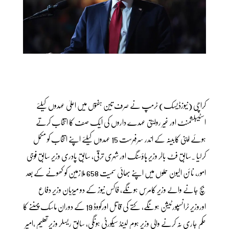
کراچی (نیوزڈیسک) ٹرمپ نے صرف تین ہفتوں میں اعلیٰ عہدوں کیلئے
اسٹیبلشمنٹ اور غیر روایتی عہدے داروں کی ایک صف کا انتخاب کرتے
ہوئے اپنی کابینہ کے اندر سرفہرست 15 عہدوں کیلئے اپنے انتخاب کو مکمل
کرلیا ۔سابق فٹ بالر وزیر ہاؤسنگ اور شہری ترقی، سابق پادری وزیر سابق فوجی
امور، نائن الیون حملوں میں اپنے بھائی سمیت 658 ملازمین کو کھونے کے بعد
بچ جانے والے وزیر کامرس ہونگے، فاکس نیوز کے دو میزبان وزیر دفاع
اوروزیر ٹرانسپورٹیشن ہونگے، کتے کی قاتل اورکووڈ 19 کے دوران ماسک پہننے کا
حکم جاری نہ کرنے والی وزیر ہوم لینڈ سیکورٹی ہونگی، سابق ریسلر وزیر تعلیم ،امیر