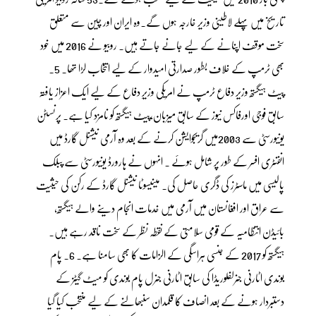
تاریخ میں پہلے لاطینی وزیر خارجہ ہوں گے۔وہ ایران اور چین سے متعلق
سخت موقف اپنانے کے لیے جانے جاتے ہیں۔ روبیو نے 2016 میں خود
بھی ٹرمپ کے خلاف بطور صدارتی امیدوار کے لیے انتخاب لڑا تھا۔ 5۔
پیٹ ہیگستھ وزیر دفاع ٹرمپ نے امریکی وزیرِ دفاع کے لیے ایک اعزاز یافتہ
سابق فوجی اورفاکس نیوز کے سابق میزبان،پیٹ ہیگستھ کو نامزد کیا ہے۔ پرنسٹن
یونیورسٹی سے 2003میں گریجوایشن کرنے کے بعد وہ آرمی نیشنل گارڈ میں
انفنٹری افسر کے طور پر شامل ہوئے ۔ انہوں نے ہارورڈ یونیورسٹی سے پبلک
پالیسی میں ماسٹرز کی ڈگری حاصل کی۔ مینیسوٹا نیشنل گارڈ کے رکن کی حیثیت
سے عراق اور افغانستان میں آرمی میں خدمات انجام دینے والے ہیگستھ،
بائیڈن انتظامیہ کے قومی سلامتی کے نقطہ نظر کے سخت ناقد رہے ہیں۔
ہیگستھ کو 2017 کے جنسی ہراسگی کے الزامات کا بھی سامنا ہے۔ 6۔ پام
بوندی اٹارنی جنرلفلوریڈا کی سابق اٹارنی جنرل پام بوندی کو میٹ گیٹز کے
دستبردار ہونے کے بعد انصاف کا قلمدان سنبھالنے کے لیے منتخب کیا گیا