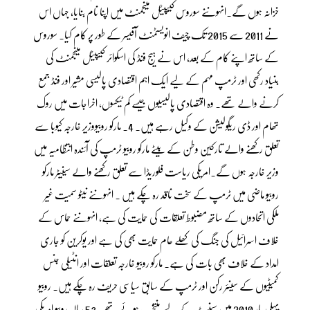
خزانہ ہوں گے۔انہوںنے سوروس کیپیٹل مینجمنٹ میں اپنا نام بنایا، جہاں اس
نے 2011 سے 2015 تک چیف انویسٹمنٹ آفیسر کے طور پر کام کیا۔ سوروس
کے ساتھ اپنے کام کے بعد، اس نے ہیج فنڈ کی اسکوائر کیپیٹل مینجمنٹ کی
بنیاد رکھی اور ٹرمپ مہم کے لیے ایک اہم اقتصادی پالیسی مشیر اور فنڈ جمع
کرنے والے تھے۔ وہ اقتصادی پالیسیوں جیسے کم ٹیکسوں، اخراجات میں روک
تھام اور ڈی ریگولیشن کے وکیل رہے ہیں۔ 4۔ مارکو روبیووزیر خارجہ کیوبا سے
تعلق رکھنے والے تارکین وطن کے بیٹے مارکو روبیو ٹرمپ کی آئندہ انتظامیہ میں
وزیر خارجہ ہوں گے۔امریکی ریاست فلوریڈا سے تعلق رکھنے والے سینیٹر مارکو
روبیو ماضی میں ٹرمپ کے سخت ناقد رہ چکے ہیں ۔ انہوںنے نیٹو سمیت غیر
ملکی اتحادوں کے ساتھ مضبوط تعلقات کی حمایت کی ہے، انہوںنے حماس کے
خلاف اسرائیل کی جنگ کی کھلے عام حمایت بھی کی ہے اور یوکرین کو جاری
امداد کے خلاف بھی بات کی ہے۔ مارکو روبیو خارجہ تعلقات اور انٹیلی جنس
کمیٹیوں کے سینئر رکن اور ٹرمپ کے سابق سیاسی حریف رہ چکے ہیں۔ روبیو
پہلی بار 2010 میں سینیٹ کے لیے منتخب ہوئے تھے۔53 سالہ روبیو امریکی