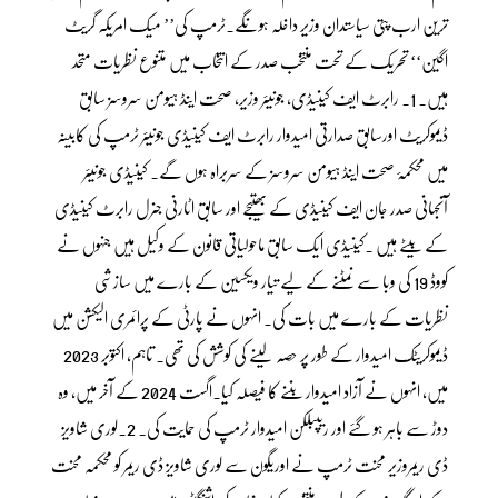
ترین ارب پتی سیاستدان وزیر داخلہ ہونگے۔ٹرمپ کی’’ میک امریکہ گریٹ
اگین‘‘ تحریک کے تحت منتخب صدر کے انتخاب میں متنوع نظریات متحد
ہیں۔ 1۔ رابرٹ ایف کینیڈی، جونیئر وزیر، صحت اینڈ ہیومن سروسز سابق
ڈیموکریٹ اورسابق صدارتی امیدوار رابرٹ ایف کینیڈی جونیئر ٹرمپ کی کابینہ
میں محکمۂ صحت اینڈ ہیومن سروسز کے سربراہ ہوں گے۔ کینیڈی جونیئر
آنجہانی صدر جان ایف کینیڈی کے بھتیجے اور سابق اٹارنی جنرل رابرٹ کینیڈی
کے بیٹے ہیں ۔کینیڈی ایک سابق ماحولیاتی قانون کے وکیل ہیں جنہوں نے
کووڈ 19 کی وبا سے نمٹنے کے لیے تیار ویکسین کے بارے میں سازشی
نظریات کے بارے میں بات کی۔ انہوں نے پارٹی کے پرائمری الیکشن میں
ڈیموکریٹک امیدوار کے طور پر حصہ لینے کی کوشش کی تھی۔ تاہم، اکتوبر 2023
میں، انہوں نے آزاد امیدوار بننے کا فیصلہ کیا۔اگست 2024 کے آخر میں، وہ
دوڑ سے باہر ہو گئے اور ریپبلکن امیدوار ٹرمپ کی حمایت کی۔ 2۔لوری شاویز
ڈی ریمروزیر محنت ٹرمپ نے اوریگون سے لوری شاویز ڈی ریمر کو محکمہ محنت