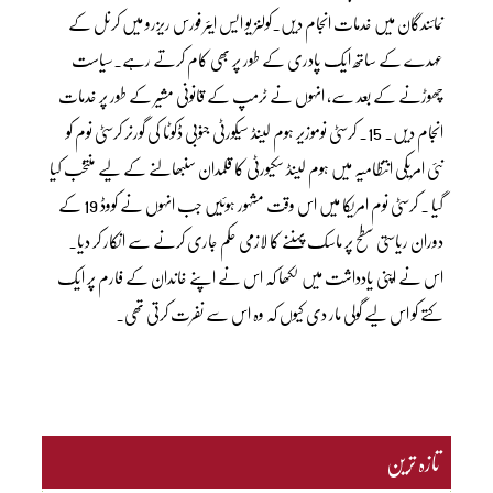
نمائندگان میں خدمات انجام دیں۔کولنز یو ایس ایئر فورس ریزرو میں کرنل کے
عہدے کے ساتھ ایک پادری کے طور پر بھی کام کرتے رہے۔سیاست
چھوڑنے کے بعد سے، انہوں نے ٹرمپ کے قانونی مشیر کے طور پر خدمات
انجام دیں۔ 15۔ کرسٹی نوموزیر ہوم لینڈ سیکورٹی جنوبی ڈکوٹا کی گورنر کرسٹی نوم کو
نئی امریکی انتظامیہ میں ہوم لینڈ سکیورٹی کا قلمدان سنبھالنے کے لیے منتخب کیا
گیا ۔ کرسٹی نوم امریکا میں اس وقت مشہور ہوئیں جب انہوں نے کووڈ 19 کے
دوران ریاستی سطح پر ماسک پہننے کا لازمی حکم جاری کرنے سے انکار کر دیا۔
اس نے اپنی یادداشت میں لکھا کہ اس نے اپنے خاندان کے فارم پر ایک
کتے کو اس لیے گولی مار دی کیوں کہ وہ اس سے نفرت کرتی تھی۔
تازہ ترین