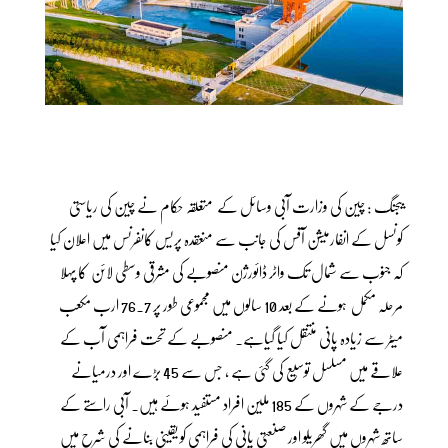
بیجنگ : چین کی وزارت آبی وسائل کے متعلقہ حکام نے چین کی ریاستی
کونسل کے انفارمیشن آفس کی جانب سے منعقدہ پریس کانفرنس میں اعلان کیا
کہ جنوب سے شمال تک واٹر ڈائورژن منصوبے کی مشرقی وسطی لائن کا پہلا
مرحلہ مکمل ہونے کے بعد 10 سالوں میں مجموعی طور پر 76.7 ارب مکعب
میٹر سے زیادہ پانی منتقل کیا گیاہے۔ منصوبے کے تحت فراہمی آب کے
علاقے میں مسلسل توسیع کی گئی ہے ، جس سے 45 بڑے اور درمیانے
درجے کے شہروں کے 185 ملین افراد مستفید ہوئے ہیں۔ آبی راستے کے
ساتھ شہروں میں گھریلو اور صنعتی پانی کی فراہمی کو یقینی بنانے کی شرح میں