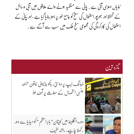
نمایاں بہتری آئی ہے۔ پانی سے مستفید ہونے والے علاقوں میں آبی وسائل
کے تحفظ اور بھرپور استعمال کی سطح کو جامع طور پر بہتر بنایا گیا ہے ، اور پانی کے
استعمال کی کارکردگی کی مجموعی سطح ملک میں سب سے آگے ہے۔
تازہ ترین
ڈیٹنگ ایپ پر دوستی، باکو جانیوالی خاتون ممکنہ
جنسی استحصال کے معاملے پر آف لوڈ
دورہ انگلینڈ میں کپتان”بابراعظم ” کو میڈیا سے دور
رکھنا چاہیے، راشد لطیف