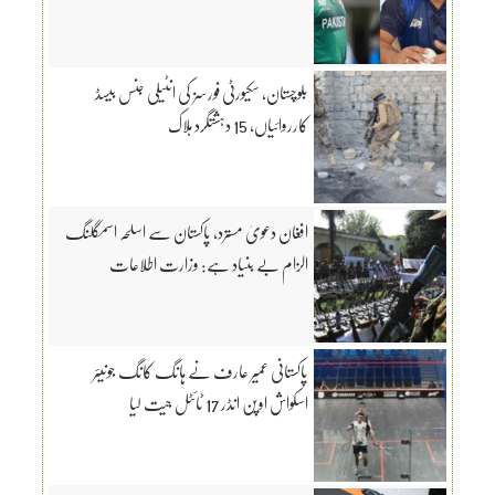
بلوچستان، سکیورٹی فورسز کی انٹیلی جنس بیسڈ
کارروائیاں، 15 دہشتگرد ہلاک
افغان دعویٰ مسترد، پاکستان سے اسلحہ اسمگلنگ
الزام بے بنیاد ہے: وزارت اطلاعات
پاکستانی عمیر عارف نے ہانگ کانگ جونیئر
اسکواش اوپن انڈر 17 ٹائٹل جیت لیا