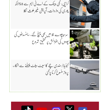
کراچی: نجی بینک کے اے ٹی ایم سے 53 لاکھ
چوری کی واردات، آپریشن منیجر ملوث نکلا
سرسبزپودے خلا میں بھی پہنچ گئے، سائنسدانوں کی
پودوں کی افزائش پر تحقیق شروع
کینیڈا: ضدی بچے کا سیٹ بیلٹ پہننے سے انکار،
پرواز منسوخ کرنا پڑگئی