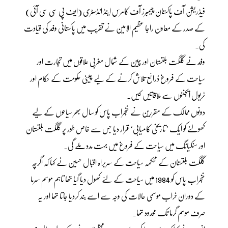
فیڈریشن آف پاکستان چیمبرز آف کامرس اینڈ انڈسٹری (ایف پی سی سی آئی)
کے صدر کے معاون راجا عظیم الامین نے تقریب میں پاکستانی وفد کی قیادت
کی۔
وفد نے گلگت بلتستان اور چین کے شمال مغربی علاقوں میں تجارت اور
سیاحت کے فروغ ذرائع تلاش کرنے کے لیے چینی حکومت کے حکام اور
ٹریول ایجنٹوں سے ملاقاتیں کیں۔
دونوں ممالک کے مقررین نے خنجراب پاس کو سال بھر سیاحوں کے لیے
کھولنے کو ایک ’تاریخی کامیابی‘ قرار دیا جس سے خاص طور پر گلگت بلتستان
اور سنکیانگ میں سیاحت کے فروغ میں بہت مدد ملے گی۔
گلگت بلتستان کے محکمہ سیاحت کے سربراہ اقبال حسین نے کہا کہ اگرچہ
خنجراب پاس کو 1984 میں سیاحت کے لئے کھول دیا گیا تھا تاہم موسم سرما
کے دوران خراب موسمی حالات کی وجہ سے اسے بند کردیا جاتا تھا اور یہ
صرف موسم گرما تک محدود تھا۔