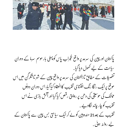
پاکستان اور چین کی سرحد پر واقع خنجراب پاس کو پہلی بار موسم سرما کے دوران
سیاحت کے لیے کھول دیا گیا۔
تفصیلات کے مطابق تاجکستان کی سرحد پر واقع چین کے شہر تاشکرگن میں اس
موقع پر ایک رنگا رنگ افتتاحی تقریب کا انعقاد کیا گیا، اس دوران دونوں
ممالک کی موسیقی کی دھن پر روایتی رقص کیا گیا اور آتش بازی نے اس
تقریب کو چار چاند لگادیے۔
تقریب کے بعد 21 مندوبین کو لے کر ایک سیاحتی بس چین سے پاکستان کے
لیے روانہ ہوئی۔