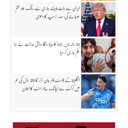
ایران سے بات چیت جاری ہے، جنگ جلد ختم
ہوجائے گی، صدر ٹرمپ کا دعویٰ
13سالہ ماں ، 7ماہ کا بیٹا:بنگلا دیشی عدالت نے بڑا
حکم جاری کر دیا
انگلینڈ کے فاسٹ بولر جان ٹرنر کا 25 سال کی عمر
میں کرکٹ سے اچانک ریٹائرمنٹ کا اعلان