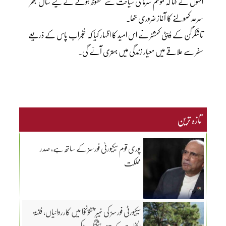
انہوں نے کہا کہ موسم سرما کی سیاحت سے محظوظ ہونے کے لیے سال بھر
سرحد کھولنے کا آغاز ضروری تھا۔
تاشکرگن کے ڈپٹی کمشنر نے اس امید کا اظہار کیا کہ خنجراب پاس کے ذریعے
سفر سے علاقے میں معیار زندگی میں بہتری آئے گی۔
تازہ ترین
پوری قوم سیکیورٹی فورسز کے ساتھ ہے، صدر
مملکت
سیکیورٹی فورسز کی خیبر پختونخوا میں کارروائیاں، فتنۃ