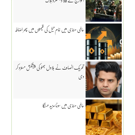
الخوارج کے 10 دہشتگرد ہلاک
عالمی منڈی میں خام تیل کی قیمتوں میں پھر اضافہ
تحریک انصاف نے بلاول بھٹو کی پیشکش مسترد کر
دی
عالمی منڈی میں سونا مزید مہنگا