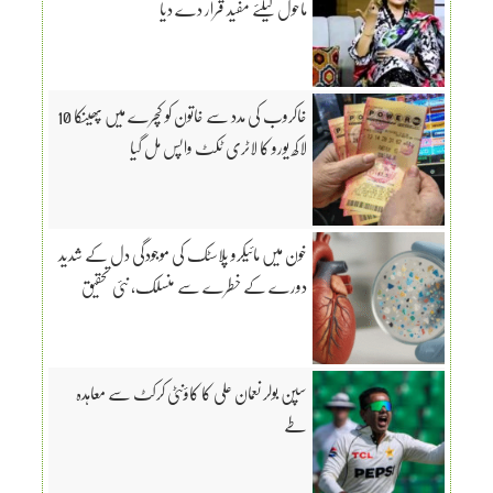
ماحول کیلئے مفید قرار دے دیا
خاکروب کی مدد سے خاتون کو کچرے میں پھینکا 10
لاکھ یورو کا لاٹری ٹکٹ واپس مل گیا
خون میں مائیکرو پلاسٹک کی موجودگی دل کے شدید
دورے کے خطرے سے منسلک، نئی تحقیق
سپن بولر نعمان علی کا کاؤنٹی کرکٹ سے معاہدہ
طے