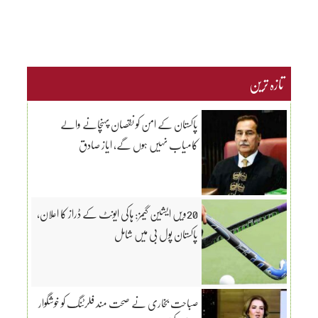
تازہ ترین
پاکستان کے امن کو نقصان پہنچانے والے
کامیاب نہیں ہوں گے، ایاز صادق
20ویں ایشین گیمز: ہاکی ایونٹ کے ڈراز کا اعلان،
پاکستان پول بی میں شامل
صباحت بخاری نے صحت مند فلرٹنگ کو خوشگوار