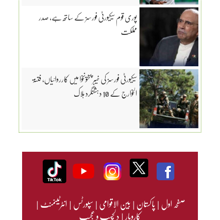
پوری قوم سیکیورٹی فورسز کے ساتھ ہے، صدر
مملکت
سیکیورٹی فورسز کی خیبر پختونخوا میں کارروائیاں، فتنۃ
الخوارج کے 10 دہشتگرد ہلاک
صفحہ اول
|
پاکستان
|
بین الاقوامی
|
سپورٹس
|
انٹرٹینمنٹ
|
کاروبار
|
دلچسپ و عجیب