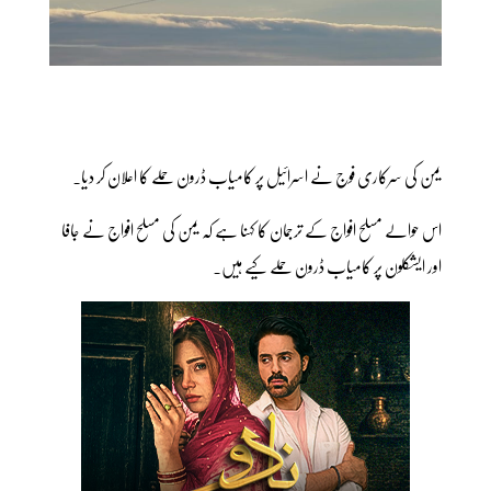
یمن کی سرکاری فوج نے اسرائیل پر کامیاب ڈرون حملے کا اعلان کر دیا۔
اس حوالے مسلح افواج کے ترجمان کا کہنا ہے کہ یمن کی مسلح افواج نے جافا
اور ایشکلون پر کامیاب ڈرون حملے کیے ہیں۔