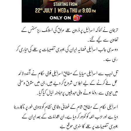
ترجمان نے کہا کہ اسرائیل پر ڈرون حملے عراق کی اسلامک ریزسسٹنس کے
تعاون سے کیے گئے۔
دوسری جانب اسرائیلی فضائیہ ایران کی جوہری تنصیبات پر حملے کی تیاری کر
رہی ہے۔
تل ابیب سے اسرائیلی میڈیا کے مطابق اسرائیلی فوجی حکام نے آئندہ لائحہ
عمل طے کرنے کے لیے اجلاس شروع کر دیے ہیں، جن میں مشرق وسطیٰ
میں تیزی سے رونما ہونے والی تبدیلیوں پر تبادلہ خیال کیا گیا۔
اسرائیلی حکام کے مطابق شام کے فضائی دفاعی نظام کو جزوی طور پر ناکارہ بنا
دیا ہے اور حزب اللّٰہ کو کمزور کر دیا ہے، ان اقدامات کے بعد ایران کے
جوہری تنصیبات پر حملے کا سنہری موقع ہے