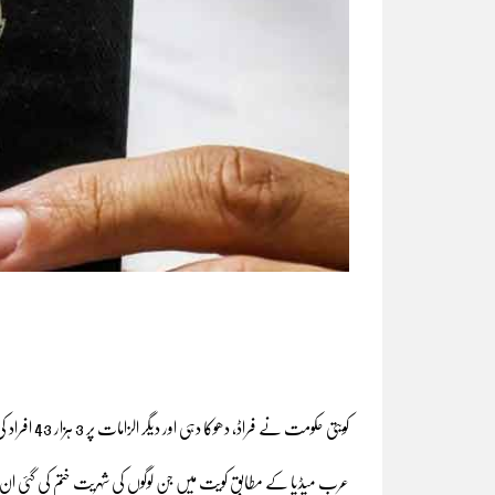
کویتی حکومت نے فراڈ، دھوکا دہی اور دیگر الزامات پر 3 ہزار 43 افراد کی شہریت ختم کردی۔