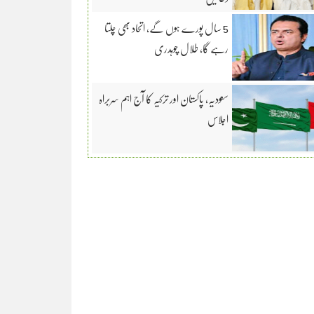
5 سال پورے ہوں گے، اتحاد بھی چلتا
رہے گا، طلال چوہدری
سعودیہ، پاکستان اور ترکیہ کا آج اہم سربراہ
اجلاس