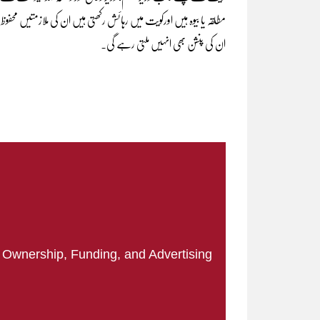
مطلقہ یا بیوہ ہیں اورکویت میں رہائش رکھتی ہیں ان کی ملازمتیں محفوظ ہی
ان کی پنشن بھی انہیں ملتی رہے گی۔
|
Ownership, Funding, and Advertising