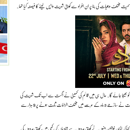
 مختلف وجوہات کی بنا پر ان افراد سے کویتی شہریت واپس لینے کا فیصلہ کیا تھا۔
 کو بھیجا جائے گا۔ حال ہی میں قائم کی کمیٹی نے اگست سے اب تک شہریت کی
منسوخی کے 12 ہزار سے زیادہ معاملات درج کیے ہیں۔ کویت کی حکومت نے ساڑھے 3 ماہ کے عرصے میں مختلف الزامات ثابت ہونے پر 9 ہزار سے
ا کہ ایسی خواتین جنہوں نے کویتی مردوں سے شادیاں کر رکھی ہیں، کویتی مردوں کی