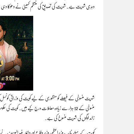
دہری شہریت ہے۔ شہریت کی تصدیق کی منتظم کمیٹی نے دھوکا دہی سمیت
شہریت منسوخی کے فیصلے کو منظوری کے لیے کویت کی وزراتی کونسل
زائد لوگوں کی شہریت منسوخ کی ہے۔
کویت کے پہلے نائب وزیراعظم، وزیر دفاع اور داخلہ فہد الیوسف نے کہ