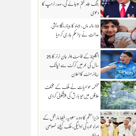
جنگ جلد ختم ہوجائے گی، صدر ٹرمپ کا
دعویٰ
13سالہ ماں ، 7ماہ کا بیٹا:بنگلا دیشی
عدالت نے بڑا حکم جاری کر دیا
انگلینڈ کے فاسٹ بولر جان ٹرنر کا 25
سال کی عمر میں کرکٹ سے اچانک
ریٹائرمنٹ کا اعلان
محکمہ موسمیات نے ملک کے مختلف
علاقوں میں تیز بارش کی پیشگوئی کردی
وزیراعظم کا دورہ سعودیہ، فیلڈ مارشل کے
ہمراہ عمرہ کی ادائیگی، ملک کیلئے خصوصی
دعائیں