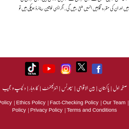
ں اور ان کی مقررہ تنخواہیں انہیں ملتی رہیں گی۔ اگر ایسی خواتین ریٹائرڈ ہوچکی ہیں تو
صفحہ اول
|
پاکستان
|
بین الاقوامی
|
سپورٹس
|
انٹرٹینمنٹ
|
کاروبار
|
دلچسپ و عجیب
|
|
|
Policy
Ethics Policy
Fact-Checking Policy
Our Team
|
|
Policy
Privacy Policy
Terms and Conditions