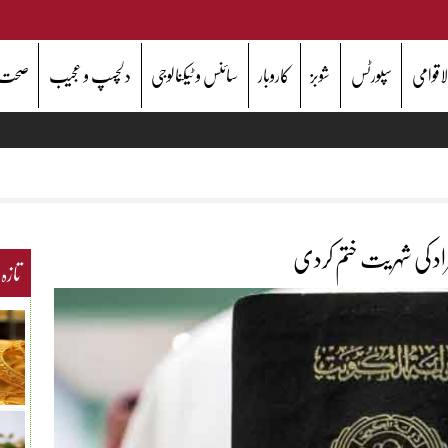
اقوامی
سپورٹس
شوبز
کاروبار
سائنس و ٹیکنالوجی
دلچسپ و عجیب
صحت
تازہ