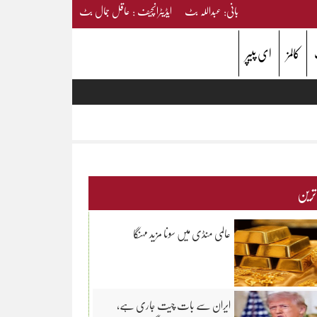
بانی: عبداللہ بٹ ایڈیٹرانچیف : عاقل جمال بٹ
کالمز
ای پیپر
 ترین
عالمی منڈی میں سونا مزید مہنگا
ایران سے بات چیت جاری ہے،