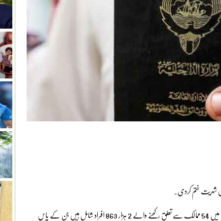
عرب میڈیا کے مطابق کویت میں جن لوگوں کی شہریت ختم کی گئی ان میں 54 ممالک سے تعلق رکھنے والے 2 ہزار 863 افراد شامل ہیں جن کے پاس