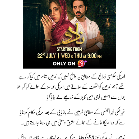
امریکی حکومتی ذرائع کے مطابق یہ واضح نہیں کہ ٹمرمین شام میں کیا کر رہے
تھے تاہم ٹمرمین کو التفف کے علاقے میں امریکی فورسز کے حوالے کیا گیا تھا
جہاں سے انہیں فوجی ہیلی کاپٹر کے ذریعے لے جایا گیا۔
غیر ملکی خبر ایجنسی کے مطابق ٹمرمین نے بازیابی کے بعد امریکی حکام کو بتایا
ہے کہ وہ امریکا جانے کے بجائے مشرق وسطیٰ میں ہی رہنا چاہتے ہیں۔
ٹمرمین نے امریکی نیوز چینلز کو بتایا ہے کہ جب وہ لبنان سے شام میں داخل