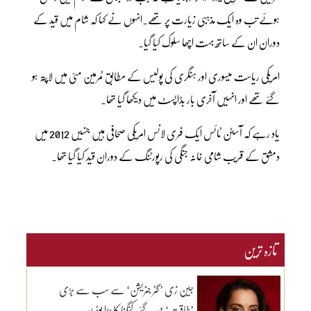
ہوئے تب وہ ایک مذہبی زیارت پر تھے۔انہوں نے کہا کہ شام میں قید کے
دوران ان کے ساتھ بہت اچھا سلوک کیا گیا۔
امریکی ریاست میسوری اور ہنگری کی پولیس کے مطابق ٹمرمین مئی میں لاپتہ ہو
گئے تھے اور انہیں آخری بار بڈاپسٹ میں دیکھا گیا تھا۔
یاد رہے کہ آسٹن ٹائس ایک فری لانس امریکی صحافی ہیں جنہیں 2012 میں
دمشق کے قریب شامی خانہ جنگی کی رپورٹنگ کے دوران قید کیا گیا تھا۔
تازہ ترین
جین زی ’گٹر جنریشن‘ سے سب سے بڑی
’طاقت‘ بن گئے، کنگنا کا بڑا یوٹرن