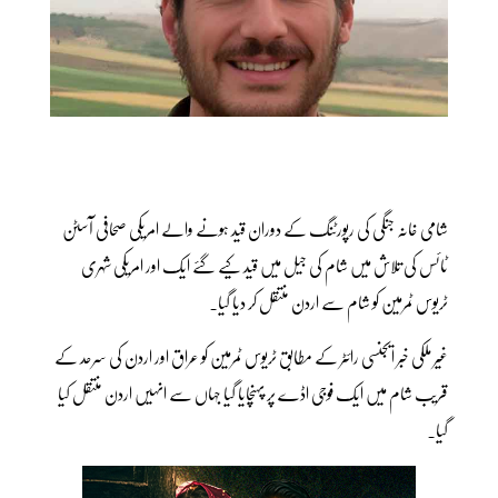
شامی خانہ جنگی کی رپورٹنگ کے دوران قید ہونے والے امریکی صحافی آسٹن
ٹائس کی تلاش میں شام کی جیل میں قید کیے گئے ایک اور امریکی شہری
ٹریوس ٹمرمین کو شام سے اردن منتقل کر دیا گیا۔
غیر ملکی خبر ایجنسی رائٹر کے مطابق ٹریوس ٹمرمین کو عراق اور اردن کی سرحد کے
قریب شام میں ایک فوجی اڈے پر پہنچایا گیا جہاں سے انہیں اردن منتقل کیا
گیا۔