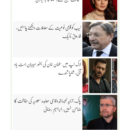
نیب کو قومی نوعیت کے معاملات دیکھنےچاہئیں،
فاروق نائیک
لاک اپ میں سلمان خان کی بطور میزبان بہت یاد
آئی، شلپا شندے
پاک، ترکیہ کیساتھ دفاعی معاہدہ سعودیہ کی حفاظت کا
ضامن نہیں: ابراہیم رضائی