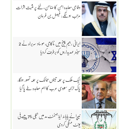
دفاعی معاہدہ امن کا ضامن، خطے پر مثبت اثرات
مرتب ہونگے: فیصل بن فرحان
ایرانی رجیم چینج میں ناکامی، موساد سربراہ نے 2
سینئر عہدیداروں کو برطرف کردیا
ایک ملک پر حملہ تینوں ممالک پر حملہ تصور ہوگا،
پاک ترکیہ سعودی عرب کا اہم معاہدہ طے پا گیا
نیپرا نے ہاہانہ ایڈجسٹمنٹ مد میں بجلی 75 پیسےفی
یونٹ مہنگی کردی