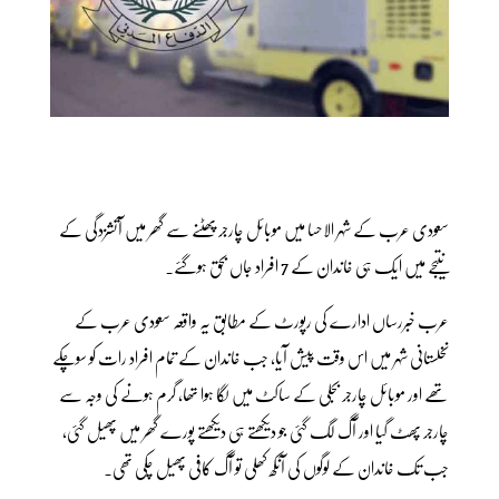
سعودی عرب کے شہر الاحسا میں موبائل چارجر پھٹنے سے گھر میں آتشزدگی کے
نتیجے میں ایک ہی خاندان کے 7 افراد جاں بحق ہوگئے۔
عرب خبررساں ادارے کی رپورٹ کے مطابق یہ واقعہ سعودی عرب کے
نخلستانی شہر میں اس وقت پیش آیا، جب خاندان کے تمام افراد رات کو سوچکے
تھے اور موبائل چارجر بجلی کے ساکٹ میں لگا ہوا تھا، گرم ہونے کی وجہ سے
چارجر پھٹ گیا اور آگ لگ گئی جو دیکھتے ہی دیکھتے پورے گھر میں پھیل گئی،
جب تک خاندان کے لوگوں کی آنکھ کھلی تو آگ کافی پھیل چکی تھی۔