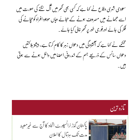
سعودی شہری دفاع نے کہا ہے کہ کسی بھی گھر میں آگ لگنے کی صورت میں
اسے بجھانے میں مصروف ہونے کے بجائے وہاں موجود افراد کو بچانے کی
فکر کی جائے اورفوری طور پر گھر خالی کیا جائے۔
محکمے نے کہا ہے کہ آتشزدگی میں دھواں زہر کا کام کرتا ہے، بیشتر ہلاکتیں
دھواں سانس کے ذریعے جسم کے اندرونی اعضا میں داخل ہونے سے ہوتی
ہیں۔
تازہ ترین
پاکستان گڈز ٹرانسپورٹ اتحاد کا آج سے غیرمعینہ
مدت تک ہڑتال کا اعلان