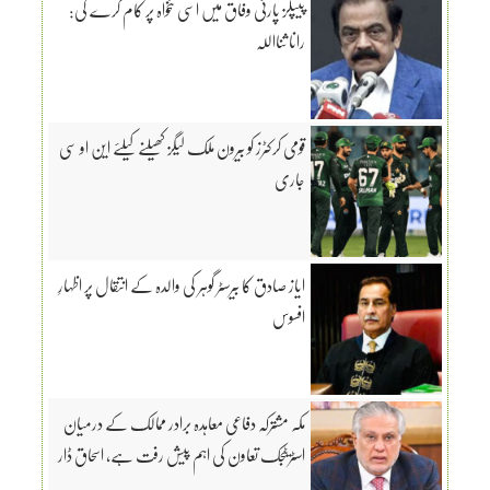
پیپلز پارٹی وفاق میں اسی تنخواہ پر کام کرے گی:
رانا ثنااللہ
قومی کرکٹرز کو بیرون ملک لیگز کھیلنے کیلئے این او سی
جاری
ایاز صادق کا بیرسٹر گوہر کی والدہ کے انتقال پر اظہارِ
افسوس
مکہ مشترکہ دفاعی معاہدہ برادر ممالک کے درمیان
اسٹریٹجک تعاون کی اہم پیش رفت ہے، اسحاق ڈار