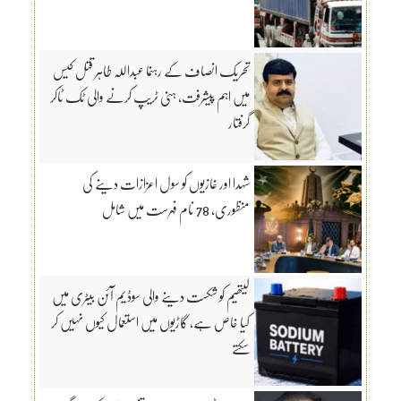
تحریک انصاف کے رہنما عبداللہ طاہر قتل کیس
میں اہم پیشرفت، ہنی ٹریپ کرنے والی ٹک ٹاکر
گرفتار
شہدا اور غازیوں کو سول اعزازات دینے کی
منظوری، 78 نام فہرست میں شامل
لیتھیم کو شکست دینے والی سوڈیم آئن بیٹری میں
کیا خاص ہے، گاڑیوں میں استعمال کیوں نہیں کر
سکتے