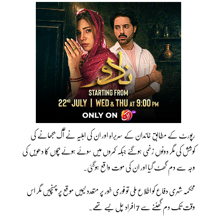
رپورٹ کے مطابق خاندان کے سربراہ اور ان کی اہلیہ نے آگ بجھانے کی
کوشش کی مگر دونوں زخمی ہوگئے جبکہ کمروں میں سوئے ہوئے بچوں کا دھویں کی
وجہ سے دم گھٹ گیا اور ان کی موت واقع ہوگئی۔
محکمہ شہری دفاع کو اطلاع ملی تو فوری طور پر متعدد ٹیمیں موقع پر پہنچیں مگر اس
وقت تک دم گھٹنے سے 7 افراد چل بسے تھے۔