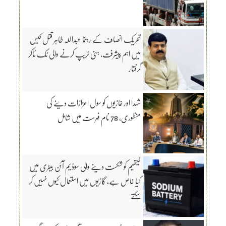
تحریک انصاف کے رہنما عبداللہ طاہر قتل کیس
میں اہم پیشرفت، ہنی ٹریپ کرنے والی ٹک ٹاکر
گرفتار
شہدا اور غازیوں کو سول اعزازات دینے کی
منظوری، 78 نام فہرست میں شامل
لیتھیم کو شکست دینے والی سوڈیم آئن بیٹری میں
کیا خاص ہے، گاڑیوں میں استعمال کیوں نہیں کر
سکتے