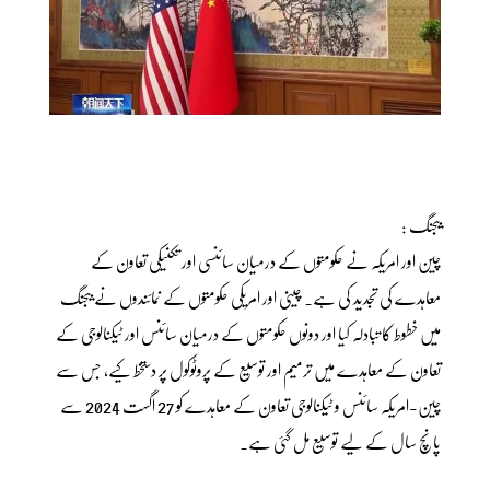
بیجنگ :
چین اور امریکہ نے حکومتوں کے درمیان سائنسی اور تکنیکی تعاون کے
معاہدے کی تجدید کی ہے۔ چینی اور امریکی حکومتوں کے نمائندوں نے بیجنگ
میں خطوط کا تبادلہ کیا اور دونوں حکومتوں کے درمیان سائنس اور ٹیکنالوجی کے
تعاون کے معاہدے میں ترمیم اور توسیع کے پروٹوکول پر دستخط کیے، جس سے
چین-امریکہ سائنس و ٹیکنالوجی تعاون کے معاہدے کو 27 اگست 2024 سے
پانچ سال کے لیے توسیع مل گئی ہے۔