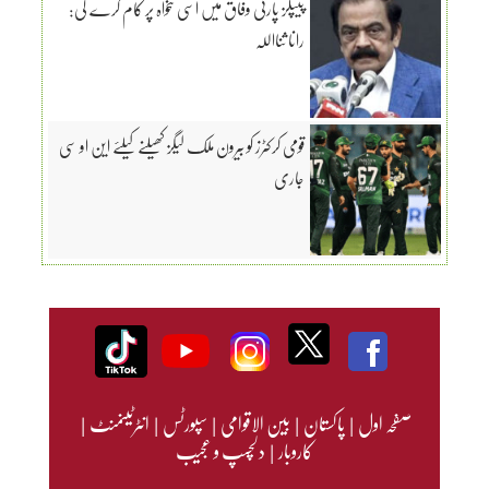
پیپلز پارٹی وفاق میں اسی تنخواہ پر کام کرے گی:
رانا ثنااللہ
قومی کرکٹرز کو بیرون ملک لیگز کھیلنے کیلئے این او سی
جاری
صفحہ اول
|
پاکستان
|
بین الاقوامی
|
سپورٹس
|
انٹرٹینمنٹ
|
کاروبار
|
دلچسپ و عجیب