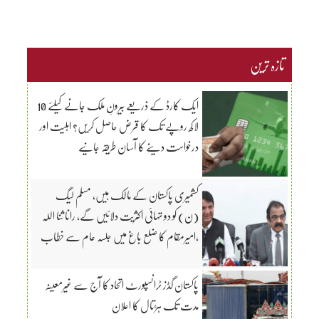
تازہ ترین
ایک کارڈ کے ذریعے بیرونِ ملک جانے کیلئے 10
لاکھ روپے تک کا قرض حاصل کریں؟ اہلیت اور
درخواست دینے کا آسان طریقہ جانیے
کشمیری پاکستان کے مالک ہیں، مسلم لیگ
(ن) کو دو تہائی اکثریت دلائیں گے، رانا ثنا اللہ
،امیرمقام کا ضلع باغ میں جلسہ عام سے خطاب
پاکستان گڈز ٹرانسپورٹ اتحاد کا آج سے غیرمعینہ
مدت تک ہڑتال کا اعلان