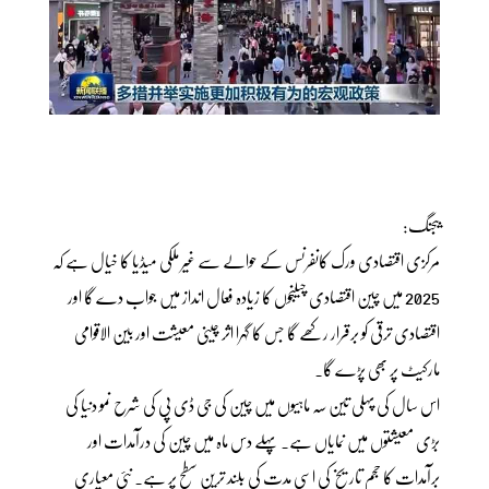
بیجنگ:
مرکزی اقتصادی ورک کانفرنس کے حوالے سے غیر ملکی میڈیا کا خیال ہے کہ
2025 میں چین اقتصادی چیلنجوں کا زیادہ فعال انداز میں جواب دے گا اور
اقتصادی ترقی کو برقرار رکھے گا جس کا گہرا اثر چینی معیشت اور بین الاقوامی
مارکیٹ پر بھی پڑے گا۔
اس سال کی پہلی تین سہ ماہیوں میں چین کی جی ڈی پی کی شرح نمو دنیا کی
بڑی معیشتوں میں نمایاں ہے۔ پہلے دس ماہ میں چین کی درآمدات اور
برآمدات کا حجم تاریخ کی اسی مدت کی بلند ترین سطح پر ہے۔ نئی معیاری