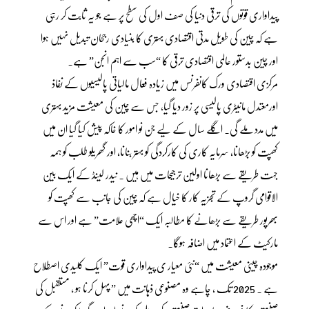
پیداواری قوتوں کی ترقی دنیا کی صف اول کی سطح پر ہے جو یہ ثابت کر رہی
ہے کہ چین کی طویل مدتی اقتصادی بہتری کا بنیادی رجحان تبدیل نہیں ہوا
اور چین بدستور عالمی اقتصادی ترقی کا “سب سے اہم انجن” ہے۔
مرکزی اقتصادی ورک کانفرنس میں زیادہ فعال مالیاتی پالیسیوں کے نفاذ
اورمعتدل مانیٹری پالیسی پر زور دیا گیا، جس سے چین کی معیشت مزید بہتری
میں مدد ملے گی۔ اگلے سال کے لیے جن نو امور کا خاکہ پیش کیا گیا ان میں
کھپت کو بڑھانا، سرمایہ کاری کی کارکردگی کو بہتر بنانا، اور گھریلو طلب کو ہمہ
جہت طریقے سے بڑھانا اولین ترجیحات میں ہیں ۔ نیدر لینڈ کے ایک بین
الاقوامی گروپ کے تجزیہ کار کا خیال ہے کہ چین کی جانب سے کھپت کو
بھرپور طریقے سے بڑھانے کا مطالبہ ایک “اچھی علامت” ہے اور اس سے
مارکیٹ کے اعتماد میں اضافہ ہوگا۔
موجودہ چینی معیشت میں “نئی معیار ی پیداواری قوت” ایک کلیدی اصطلاح
ہے ۔ 2025 تک ، چاہے وہ مصنوعی ذہانت میں ” پہل کرنا ہو ، مستقبل کی