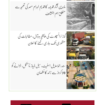
ماہرین آثار قدیمہ کا قدیم اہرامِ مصر کی تعمیر سے
متعلق اہم انکشاف
گڈز ٹرانسپورٹ کی ملکگیر ہڑتال، مطالبات کی
منظوری تک جاری رکھنے کا اعلان
سندر انڈسٹریل اسٹیٹ، سیل ڈیڈز نامکمل، خزانے کو
70 کروڑ سے زائد کا نقصان