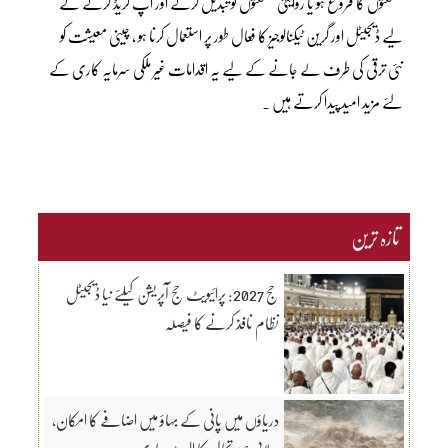
صنعتوں کا فروغ ہو یا روایتی صنعتوں کو تبدیل کرنے اور اپ گریڈ کرنے کے
لیے ڈیجیٹل اور گرین ٹیکنالوجیز کا فعال طور پر استعمال کرنا ہو ، چینی معیشت کو
نئی ترقی کی طرف لے جانے کے لیے یہ اقدامات غیر ملکی سرمایہ کاری کے
لئے مزید امید پیدا کرتے ہیں ۔
تازہ ترین
حج 2027: پرائیویٹ حج آپریشن کیلئے نیا ڈیجیٹل
نظام نافذ کرنے کا فیصلہ
دریاؤں میں پانی کے بہاؤ میں اضافے کا امکان،