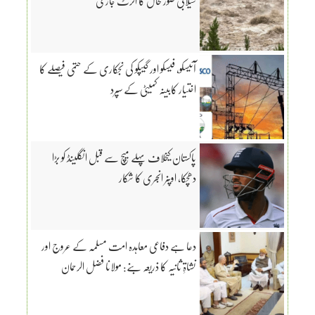
سیلابی صورتحال کا الرٹ جاری
آئیسکو، فیسکو اور گیپکو کی نجکاری کے حتمی فیصلے کا
اختیار کابینہ کمیٹی کے سپرد
پاکستان کیخلاف پہلے میچ سے قبل انگلینڈ کو بڑا
دھچکا، اوپنر انجری کا شکار
دعا ہے دفاعی معاہدہ امت مسلمہ کے عروج اور
نشاۃِ ثانیہ کا ذریعہ بنے: مولانا فضل الرحمان