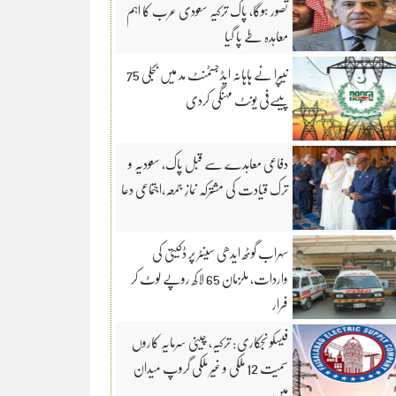
تصور ہوگا، پاک ترکیہ سعودی عرب کا اہم
معاہدہ طے پا گیا
نیپرا نے ہاہانہ ایڈجسٹمنٹ مد میں بجلی 75
پیسےفی یونٹ مہنگی کردی
دفاعی معاہدے سے قبل پاک، سعودیہ و
ترک قیادت کی مشترکہ نمازِ جمعہ،اجتماعی دعا
سہراب گوٹھ ایدھی سینٹر پر ڈکیتی کی
واردات، ملزمان 65 لاکھ روپے لوٹ کر
فرار
فیسکو نجکاری: ترکیہ، چینی سرمایہ کاروں
سمیت 12 ملکی و غیر ملکی گروپ میدان
میں