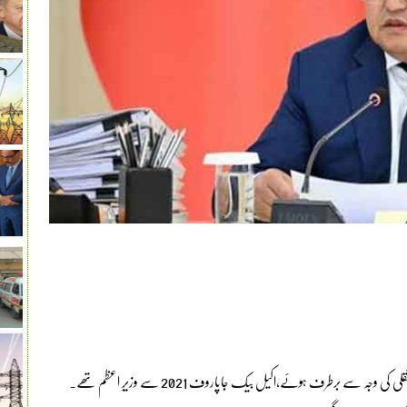
ے برطرف ہوئے،اکیل بیک جاپاروف 2021 سے وزیرِ اعظم تھے۔