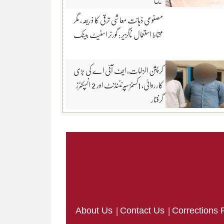
مصنوعی ذہانت معاشی ترقی کا ذریعہ، مگر
محتاط استعمال ناگزیر: گورنر اسٹیٹ بینک
کرپشن الزامات، ایف آئی اے کی بڑی
کارروائی، 1کسٹمز سپرنٹنڈنٹ اور 2 انسپکٹرز
گرفتار
|
|
About Us
Contact Us
Corrections 