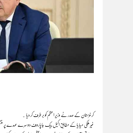
کرغزستان کے صدر نے وزیرٍ اعظم کو بر طرف کر دیا ۔
غیر ملکی میڈیا کے مطابق اکیل بیک جاپاروف دوسرے عہدے پر منتقلی کی وجہ س