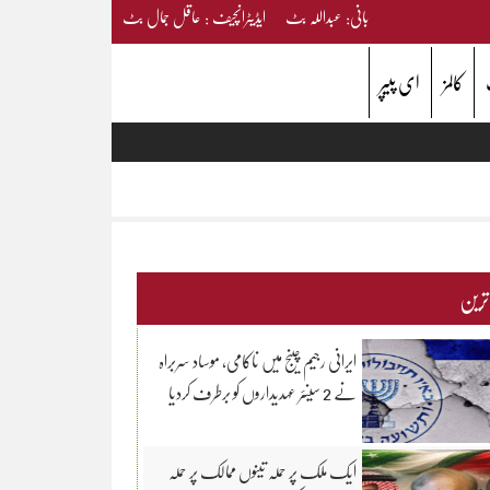
بانی: عبداللہ بٹ ایڈیٹرانچیف : عاقل جمال بٹ
کالمز
ای پیپر
 ترین
ایرانی رجیم چینج میں ناکامی، موساد سربراہ
نے 2 سینئر عہدیداروں کو برطرف کردیا
ایک ملک پر حملہ تینوں ممالک پر حملہ