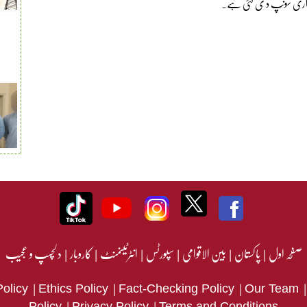
ہ داری سونپ د ی گئی ہے۔
صفحہ اول
|
پاکستان
|
بین الاقوامی
|
سپورٹس
|
انٹرٹینمنٹ
|
کاروبار
|
دلچسپ و عجیب
|
|
|
Policy
Ethics Policy
Fact-Checking Policy
Our Team
|
|
Policy
Privacy Policy
Terms and Conditions