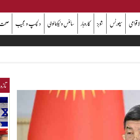
اقوامی
سپورٹس
شوبز
کاروبار
سائنس و ٹیکنالوجی
دلچسپ و عجیب
صحت
تازہ