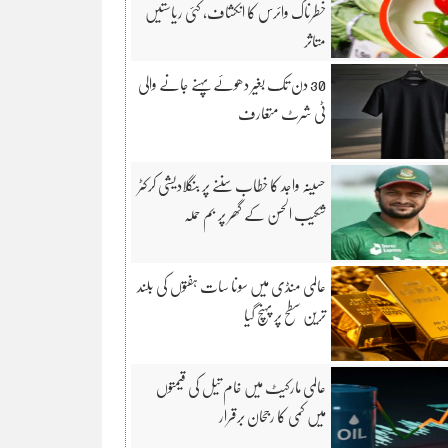
خطرناک وائرس کا انکشاف، کئی ریاستیں
متاثر
30 دن تک بغیر دھوئے پہنے جانے والی
ٹی شرٹ متعارف
حسینہ واجد کا خطاب سننے پر بنگلادیشی کرکٹر
شکیب الحسن کے گھر پر بم حملہ
عالمی منڈی میں سونا سات ہفتوں کی بلند
ترین سطح پر پہنچ گیا
عالمی مارکیٹ میں خام تیل کی قیمتوں
میں کمی کا رجحان برقرار