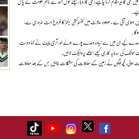
کمی کا خیرمقدم کرنا چاہیے، کمی کاروبار کیلئے خوش آئند ہے تاہم حکومت کے پاس
میں بہتری آئی ہے ، موجودہ حالات میں کنسٹرکشن سیکٹر کا فروغ بہت ضروری ہے،
وگا۔
یں وعدے کیے جن میں سے زیادہ وعدے پورے ہوئے اور آرمی چیف نے کہا دوست
ست ممالک کی سرمایہ کاری کیلئے اچھے پروجیکٹ لائیں۔
ی بات ہوئی، کچھ لوگوں نے زمین کے معاملات کی مشکلات بتائیں جس کے بعد معاملات