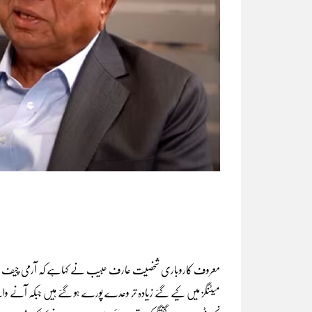
معروف کاروباری شخصیت عارف حبیب نے کہاہے کہ آرمی چیف جنرل 
میٹنگز میں کیے گئے زیادہ تر وعدے پورے ہو گئے ہیں جبکہ آنے وا