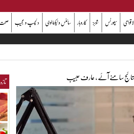
اقوامی
سپورٹس
شوبز
کاروبار
سائنس و ٹیکنالوجی
دلچسپ و عجیب
صحت
نتائج سامنے آئے ، عارف حبیب
تازہ