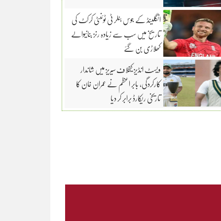
انگلینڈ کے جوس بٹلر ٹی ٹوئنٹی کرکٹ کی
تاریخ میں سب سے زیادہ رنز بنانیوالے
کھلاڑی بن گئے
ویسٹ انڈیز کیخلاف سیریز میں شاندار
کارکردگی، بابر اعظم نے عمران خان کا
تاریخی ریکارڈ برابر کر دیا