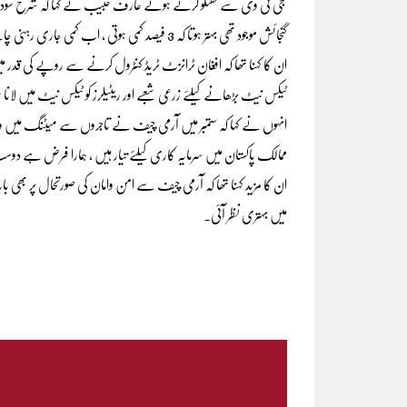
نجی ٹی وی سے گفتگو کرتے ہوئے عارف حبیب نے کہا کہ شرح سود میں 
گنجائش موجود تھی بہتر ہوتا کہ 3 فیصد کمی ہوتی ، اب کمی جاری رہنی چاہیے۔
ان کا کہنا تھا کہ افغان ٹرانزٹ ٹریڈ کنٹرول کرنے سے روپے کی قدر 
ٹیکس نیٹ بڑھانے کیلئے زرعی شعبے اور ریٹیلرز کو ٹیکس نیٹ میں لانا ہ
انہوں نے کہا کہ ستمبر میں آرمی چیف نے تاجروں سے میٹنگ م
ممالک پاکستان میں سرمایہ کاری کیلئے تیار ہیں ، ہمارا فرض ہے دو
ان کا مزید کہنا تھا کہ آرمی چیف سے امن وامان کی صورتحال پر بھ
میں بہتری نظر آئی۔