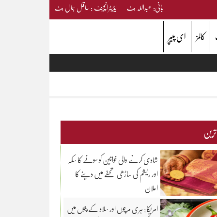
بانی: عبداللہ بٹ ایڈیٹرانچیف : عاقل جمال بٹ
کالمز
ای پیپر
 ترین
شادی کرنے والی خواتین کو سونے کا سکہ
اور ریشم کی ساڑھی تحفے میں دینے کا
اعلان
امریکا: ہری مرچوں اور سلاد کے پتوں میں