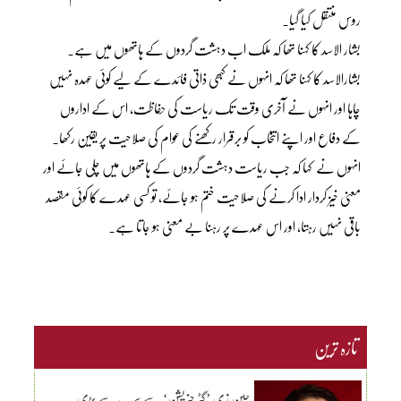
روس منتقل کیا گیا۔
بشار الاسد کا کہنا تھا کہ ملک اب دہشت گردوں کے ہاتھوں میں ہے۔
بشارالاسد کا کہنا تھا کہ انہوں نے کبھی ذاتی فائدے کے لیے کوئی عہدہ نہیں
چاہا اور انہوں نے آخری وقت تک ریاست کی حفاظت، اس کے اداروں
کے دفاع اور اپنے انتخاب کو برقرار رکھنے کی عوام کی صلاحیت پر یقین رکھا۔
انہوں نے کہا کہ جب ریاست دہشت گردوں کے ہاتھوں میں چلی جائے اور
معنی خیز کردار ادا کرنے کی صلاحیت ختم ہو جائے، تو کسی عہدے کا کوئی مقصد
باقی نہیں رہتا، اور اس عہدے پر رہنا بے معنی ہو جاتا ہے۔
تازہ ترین
جین زی ’گٹر جنریشن‘ سے سب سے بڑی