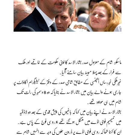
ماسکو: شام کے معزول صدر بشار الاسد کا اپنی حکومت کے خاتمے اور ملک
سے فرار کے بعد پہلا مبینہ بیان سامنے آگیا۔
غیرملکی خبررساں ایجنسی کے مطابق شامی صدر کے دفتر کے ٹیلیگرام اکاؤنٹ پر
جاری ہونے والے بیان میں بشار الاسد نے بتایا کہ وہ 8 دسمبر کی رات تک
شام میں ہی موجود تھے۔
بشار الاسد نے اپنے بیان میں کہا کہ باغیوں کی پیش قدمی کے بعد وہ لاذقیہ
میں حمیمیم فوجی اڈے میں منتقل ہوگئے تھے جو روسی فوج کے پاس ہے۔
ان کا کہنا تھا کہ روسی فوجی اڈے پر ڈرون حملوں کی وجہ سے انہیں شام سے