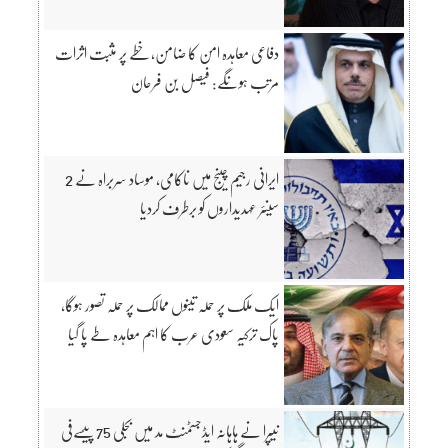
دفاعی معاہدہ امن کا ضامن، خطے پر مثبت اثرات
مرتب ہونگے: فیصل بن فرحان
ایرانی رجیم چینج میں ناکامی، موساد سربراہ نے 2
سینئر عہدیداروں کو برطرف کردیا
ایک ملک پر حملہ تینوں ممالک پر حملہ تصور ہوگا،
پاک ترکیہ سعودی عرب کا اہم معاہدہ طے پا گیا
نیپرا نے ہاہانہ ایڈجسٹمنٹ مد میں بجلی 75 پیسےفی