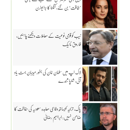
’طاقت‘ بن گئے، کنگنا کا بڑا یوٹرن
نیب کو قومی نوعیت کے معاملات دیکھنےچاہئیں،
فاروق نائیک
لاک اپ میں سلمان خان کی بطور میزبان بہت یاد
آئی، شلپا شندے
پاک، ترکیہ کیساتھ دفاعی معاہدہ سعودیہ کی حفاظت کا
ضامن نہیں: ابراہیم رضائی