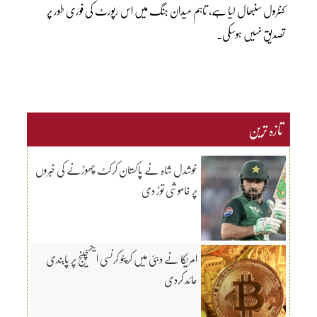
کنٹرول سنبھال لیا ہے، تاہم میدان جنگ میں اس رپورٹ کی فوری طور پر
تصدیق نہیں ہوسکی۔
تازہ ترین
خوشدل شاہ نے پاکستان کرکٹ چھوڑنے کی خبروں
پر خاموشی توڑ دی
امریکا نے دبئی میں کرپٹو کرنسی ایکسچینج پر پابندی
عائد کردی