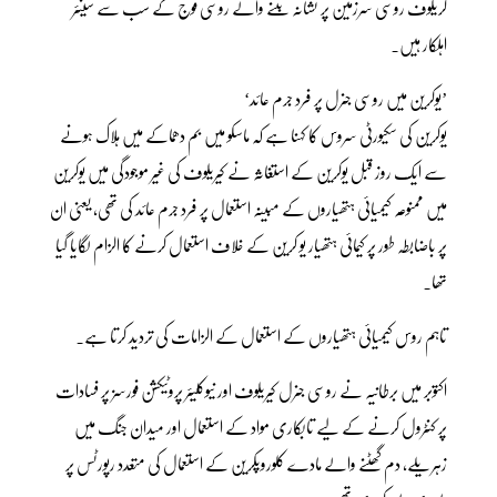
کریلوف روسی سرزمین پر نشانہ بننے والے روسی فوج کے سب سے سینئر
اہلکار ہیں۔
’یوکرین میں روسی جنرل پر فرد جرم عائد‘
یوکرین کی سکیورٹی سروس کا کہنا ہے کہ ماسکو میں بم دھماکے میں ہلاک ہونے
سے ایک روز قبل یوکرین کے استغاثہ نے کیریلوف کی غیر موجودگی میں یوکرین
میں ممنوعہ کیمیائی ہتھیاروں کے مبینہ استعمال پر فرد جرم عائد کی تھی، یعنی ان
پر باضابطہ طور پر کیمائی ہتھیار یو کرین کے خلاف استعمال کرنے کا الزام لگایا گیا
تھا۔
تاہم روس کیمیائی ہتھیاروں کے استعمال کے الزامات کی تردید کرتا ہے۔
اکتوبر میں برطانیہ نے روسی جنرل کیریلوف اور نیوکلیئر پروٹیکشن فورسز پر فسادات
پر کنٹرول کرنے کے لیے تابکاری مواد کے استعمال اور میدان جنگ میں
زہریلے، دم گھٹنے والے مادے کلوروپکرین کے استعمال کی متعدد رپورٹس پر