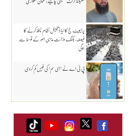
سلیکٹڈ کرکٹ کھیلنی چاہیے: عثمان شنواری
پرائیویٹ حج کا نیا ڈیجیٹل نظام نافذ کرنے کا
فیصلہ، بکنگ وزارت مذہبی امور کے توسط سے
ہوگی
پی ٹی اے نے ’ای سم‘ کی فیس کم کردی