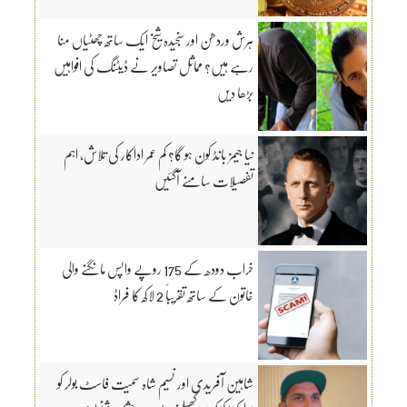
ہرش وردھن اور سنجیدہ شیخ ایک ساتھ چھٹیاں منا
رہے ہیں؟ مماثل تصاویر نے ڈیٹنگ کی افواہیں
بڑھا دیں
نیا جیمز بانڈ کون ہو گا؟ کم عمر اداکار کی تلاش، اہم
تفصیلات سامنے آگئیں
خراب دودھ کے 175 روپے واپس مانگنے والی
خاتون کے ساتھ تقریباً 2 لاکھ کا فراڈ
شاہین آفریدی اور نسیم شاہ سمیت فاسٹ بولر کو