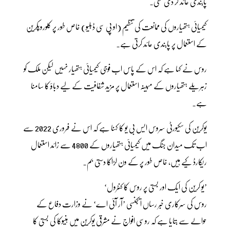
پابندی عائد کر دی تھی۔
کیمیائی ہتھیاروں کی ممانعت کی تنظیم (او پی سی ڈبلیو) خاص طور پر کلوروپکرین
کے استعمال پر پابندی عائد کرتی ہے۔
روس نے کہا ہے کہ اس کے پاس اب فوجی کیمیائی ہتھیار نہیں لیکن ملک کو
زہریلے ہتھیاروں کے مبینہ استعمال پر مزید شفافیت کے لیے دباؤ کا سامنا
ہے۔
یوکرین کی سکیورٹی سروس ایس بی یو کا کہنا ہے کہ اس نے فروری 2022 سے
اب تک میدان جنگ میں کیمیائی ہتھیاروں کے 4800 سے زائد استعمال
ریکارڈ کیے ہیں، خاص طور پر کے ون لڑاکا دستی بم۔
’یو کرین کی ایک اور بستی پر روس کا کنٹرول‘
روس کی سرکاری خبر رساں ایجنسی ’آر آئی اے‘ نے وزارت دفاع کے
حوالے سے بتایا ہے کہ روسی افواج نے مشرقی یوکرین میں ہنیوکا کی بستی کا