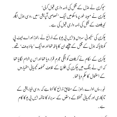
’یو کرین نے جنرل کے قتل کی ذمہ داری قبول کرلی‘
یوکرین نے مبینہ طور پر ماسکو میں ایک ’خصوصی آپریشن‘ میں روسی جنرل ایگور
کیریلوف کے قتل کی ذمہ داری قبول کی ہے۔
یوکرین کی سکیورٹی سروس (ایس بی یو) کے ذرائع نے رائٹرز اور اے ایف پی
کو بتایا کہ جنرل کے قتل کے پیچھے ان کا ہاتھ تھا اور وہ ایک ’جائز ہدف‘ تھے۔
یوکرین کے حکام نے کریلوف کو جنگی مجرم قرار دیا تھا اور اس پر الزام لگایا تھا
کہ اس نے جنگ میں یوکرین کی افواج کے خلاف ممنوعہ کیمیائی ہتھیاروں
کے استعمال کا حکم دیا تھا۔
خبر رساں ادارے رائٹرز کے مطابق ذرائع کا کہنا ہے کہ روسی فیڈریشن کے
تابکاری اور کیمیائی تحفظ کے دستوں کے سربراہ کا خاتمہ ایس بی یو کا کام
ہے۔