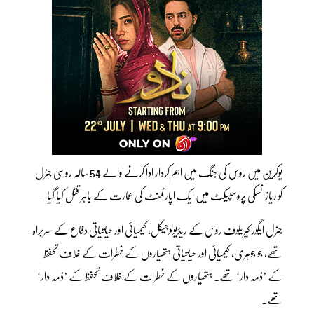
یوکرین میں روس کی جنگ میں اہم کردار ادا کرنے والے 54 سالہ روسی جنرل
کو ریازانسکی پروسپیکٹ میں ایک اپارٹمنٹ کی عمارت کے باہر قتل کیا گیا۔
جنرل ایگور کیریلوف روس کے ریڈیولوجیکل، کیمیائی اور حیاتیاتی دفاع کے سربراہ
تھے، جو جوہری، کیمیائی اور حیاتیاتی ہتھیاروں کے خطرات کے خلاف تحفظ
کے ’ذمہ دار‘ تھے۔ ہتھیاروں کے خطرات کے خلاف تحفظ کے ’ذمہ دار‘
تھے۔