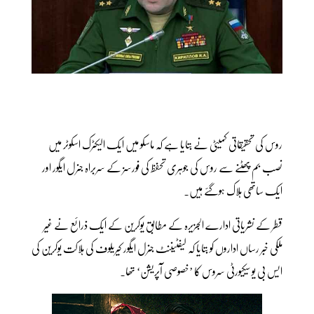
روس کی تحقیقاتی کمیٹی نے بتایا ہے کہ ماسکو میں ایک الیکٹرک اسکوٹر میں
نصب بم پھٹنے سے روس کی جوہری تحفظ کی فورسز کے سربراہ جنرل ایگور اور
ایک ساتھی ہلاک ہوگئے ہیں۔
قطر کے نشریاتی ادارے الجزیرہ کے مطابق یوکرین کے ایک ذرائع نے غیر
ملکی خبر رساں اداروں کو بتایا کہ لیفٹیننٹ جنرل ایگور کیریلوف کی ہلاکت یوکرین کی
ایس بی یو سیکیورٹی سروس کا ’خصوصی آپریشن‘ تھا۔