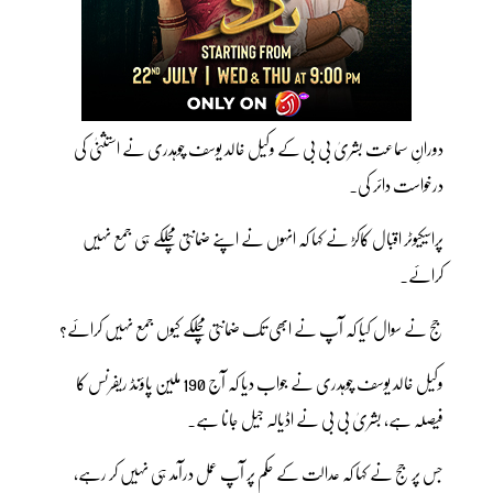
دورانِ سماعت بشریٰ بی بی کے وکیل خالد یوسف چوہدری نے استثنیٰ کی
درخواست دائر کی۔
پراسیکیوٹر اقبال کاکڑ نے کہا کہ انہوں نے اپنے ضمانتی مچلکے ہی جمع نہیں
کرائے۔
جج نے سوال کیا کہ آپ نے ابھی تک ضمانتی مچلکے کیوں جمع نہیں کرائے؟
وکیل خالد یوسف چوہدری نے جواب دیا کہ آج 190 ملین پاؤنڈ ریفرنس کا
فیصلہ ہے، بشریٰ بی بی نے اڈیالہ جیل جانا ہے۔
جس پر جج نے کہا کہ عدالت کے حکم پر آپ عمل درآمد ہی نہیں کر رہے،