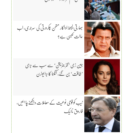
بھارتی لیجنڈ اداکار متھن چکرورتی کی سرجری، اب
حالت کیسی ہے؟
جین زی ’گٹر جنریشن‘ سے سب سے بڑی
’طاقت‘ بن گئے، کنگنا کا بڑا یوٹرن
نیب کو قومی نوعیت کے معاملات دیکھنےچاہئیں،
فاروق نائیک