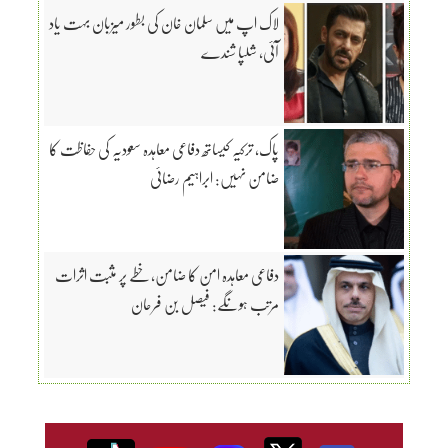
لاک اپ میں سلمان خان کی بطور میزبان بہت یاد
آئی، شلپا شندے
پاک، ترکیہ کیساتھ دفاعی معاہدہ سعودیہ کی حفاظت کا
ضامن نہیں: ابراہیم رضائی
دفاعی معاہدہ امن کا ضامن، خطے پر مثبت اثرات
مرتب ہونگے: فیصل بن فرحان