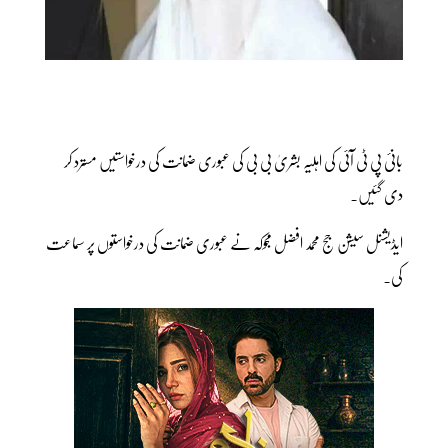
بانیٔ پی ٹی آئی کی اہلیہ بشریٰ بی بی کی عبوری ضمانت کی درخواستیں مسترد کر
دی گئیں۔
ایڈیشنل سیشن جج محمد افضل مجوکہ نے عبوری ضمانت کی درخواستوں پر سماعت
کی۔