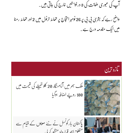
آپ کی عبوری ضمانت کی 3 درخواستیں خارج کی جاتی ہیں۔
واضح رہے کہ بشریٰ بی بی پر 26 نومبر احتجاج پر تھانہ ترنول میں 2 اور تھانہ رمنا
میں ایک مقدمہ درج ہے۔
تازہ ترین
ملک بھر میں آٹامہنگا، 20 کلو تھیلے کی قیمت میں
100 روپے اضافہ ہوگیا
پاکستان بار کونسل نے نئے صوبوں کے قیام سے
متعلق اہم قرارداد منظور کر لی