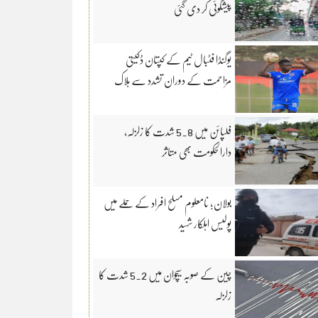
پیشگوئی کر دی گئی
یوگنڈا فٹبال ٹیم کے کپتان ڈکیتی
مزاحمت کے دوران تشدد سے ہلاک
فلپائن میں 5.8 شدت کا زلزلہ،
دارالحکومت بھی متاثر
بولان؛ نامعلوم مسلح افراد کے حملے میں
پولیس اہلکار شہید
چین کے صوبہ سیچوان میں 5.2 شدت کا
زلزلہ