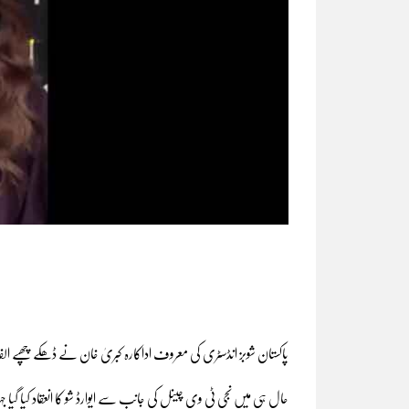
پاکستان شوبز انڈسٹری کی معروف اداکارہ کبریٰ خان نے ڈھکے چھپے الفاظ 
حال ہی میں نجی ٹی وی چینل کی جانب سے ایوارڈ شو کا انعقاد کیا گ