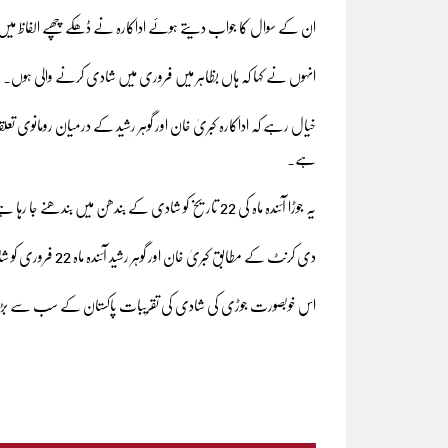
ان کے سوال کا جواب دیتے ہوئے اداکارہ نے ڈھکے چھپے الفاظ می
انہوں نے کہا کہ ہاں بظاہر میں فروری میں شادی کرنے والی ہوں۔
خیال رہے کہ اداکارہ کبریٰ خان اور گوہر رشید کے درمیان رومانوی ت
ہے۔
یہ جوڑا آئندہ ماہ کی 22 تاریخ کو شادی کے بندھن میں بندھنے جا رہا ہے۔
دی کرنٹ کے مطابق کبریٰ خان اور گوہر رشید آئندہ ماہ 22 فروری کو شادی کرنے جا رہے ہیں۔
اس خوبصورت جوڑی کی شادی کی تقریبات پاکستان کے سب سے بڑے