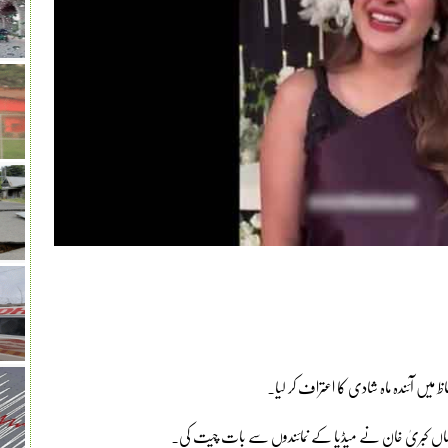
میں آئندہ ماہ شادی کا اعتراف کر لیا۔
یا جہاں کبریٰ خان نے میڈیا کے نمائندوں سے بات چیت کی۔