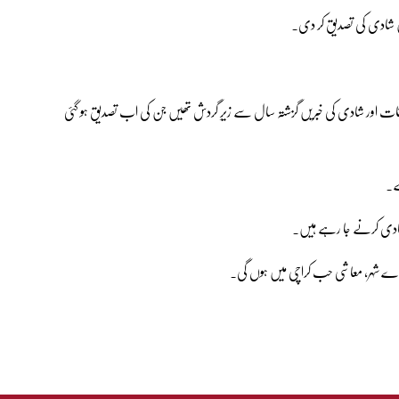
ں شادی کی تصدیق کر دی۔
علقات اور شادی کی خبریں گزشتہ سال سے زیرِ گردش تھیں جن کی اب تصدیق ہو گئی
 شہر، معاشی حب کراچی میں ہوں گی۔