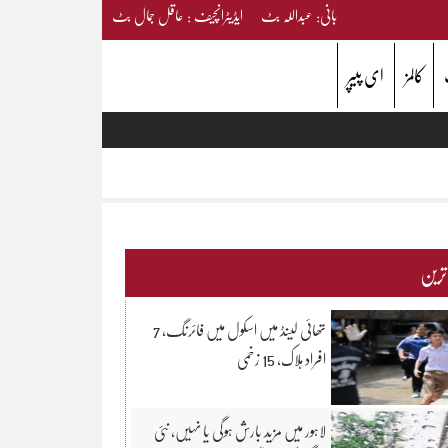
بانی: عبداللہ بٹ ایڈیٹرانچیف : عاقل جمال بٹ
کالمز
ای پیپر
 ترین
تھائی لینڈ میں اسکول میں فائرنگ، 7
افراد ہلاک، 15 زخمی
لاہور میں مزید بارش ہوگی یا نہیں، نئی