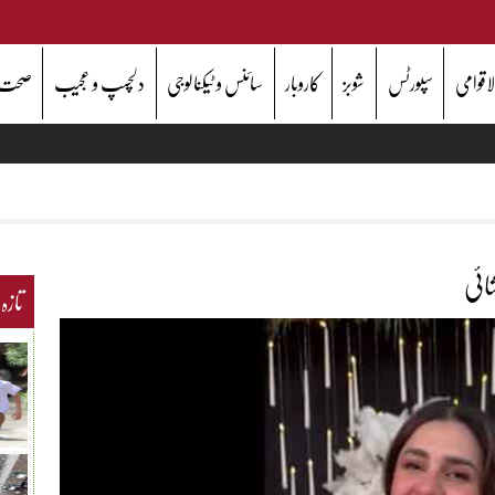
اقوامی
سپورٹس
شوبز
کاروبار
سائنس و ٹیکنالوجی
دلچسپ و عجیب
صحت
ائی
تازہ