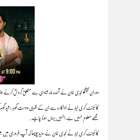
دورانِ گفتگو کبریٰ خان نے آئندہ ماہ شادی سے متعلق گردش کرنے وا
کانٹینٹ کری ایٹر نے اداکارہ سے ان کے قریبی دوست گوہر رشید گوہ
مجھے معلوم نہیں ہے، انہیں یہاں ہونا چاہیے۔
کانٹینٹ کری ایٹر نے کبریٰ خان نے مزید پوچھا کہ آپ فروری میں 