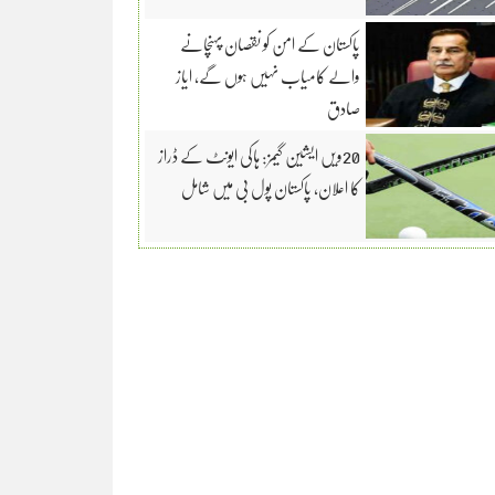
پاکستان کے امن کو نقصان پہنچانے
والے کامیاب نہیں ہوں گے، ایاز
صادق
20ویں ایشین گیمز: ہاکی ایونٹ کے ڈراز
کا اعلان، پاکستان پول بی میں شامل