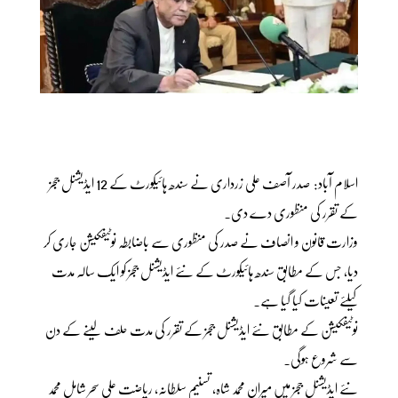
اسلام آباد: صدر آصف علی زرداری نے سندھ ہائیکورٹ کے 12 ایڈیشنل ججز
کے تقرر کی منظوری دے دی۔
وزارت قانون و انصاف نے صدر کی منظوری سے باضابطہ نوٹیفکیشن جاری کر
دیا، جس کے مطابق سندھ ہائیکورٹ کے نئے ایڈیشنل ججز کو ایک سالہ مدت
کیلئے تعینات کیا گیا ہے۔
نوٹیفکیشن کے مطابق نئے ایڈیشنل ججز کے تقرر کی مدت حلف لینے کے دن
سے شروع ہوگی۔
نئے ایڈیشنل ججز میں میران محمد شاہ، تسنیم سلطانہ، ریاضت علی سحر شامل محمد