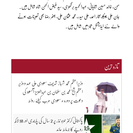
حسن، خالد حسین شاہانی، عبدالحمید برگھڑی، سید فیض الحسن شاہ شامل ہیں۔
جان علی جونیجو، نثار احمد، علی حیدر، محمد عثمان علی، جعفر رضا بھی تعینات ہونے
والے نئے ایڈیشنل ججز میں شامل ہیں۔
تازہ ترین
وزیراعظم محمد شہباز شریف سعودی ولی عہد و وزیرِ
اعظم شیخ محمد بن سلمان بن عبدالعزیز آلسعود کی
دعوت پر دورہء سعودی عرب کیلئے روانہ
پاکستانی کرکٹر حمزہ نذر پر 2 سال کی پابندی اور 10 لاکھ
روپے کا جرمانہ عائد