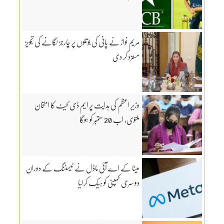
مریم نواز نے پانی کی بوتلوں پر چارجز لگانے کی تجویز
مسترد کر دی
وزیرِ اعظم کی ہدایت پر ایم ڈی کیٹ کا امتحان
ملتوی، اب 20 ستمبر کو ہوگا
میٹا کے اے آئی ماڈل نے ٹیسٹنگ کے دوران
دوسری کمپنی کو ہیک کرلیا