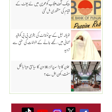
بینک آف پنجاب کو بحرین میں نئے یونٹ کے
قیام کی منظوری مل گئی
اڈیالہ جیل کے سپرنٹنڈنٹ کی بشریٰ بی بی کو قید
تنہائی میں رکھے جانے کے الزامات کی سختی سے
تردید
عمان کا بڑا سرپرائز: 14 دن کا سیاحتی ویزا بالکل
مفت، کون اہل ہے؟