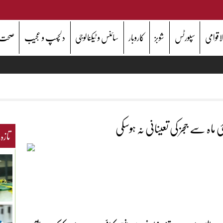
اقوامی
سپورٹس
شوبز
کاروبار
سائنس و ٹیکنالوجی
دلچسپ و عجیب
صحت
 ماہ سے ججز کی تعینانی نہ ہوسکی
تازہ