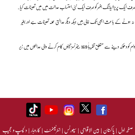
نے صرف ایک پریزائیڈنگ افسر کو صرف ایک نئی احتساب عدالت میں میں تعینات کیا۔
ری نہ ہونے کے باعث ابھی تک خالی ہیں جبکہ دیگر عدالتی عملہ تعینات ہے اور بغیر
سرکاری اعداد و شمار کے مطابق کرپشن، بدعنوانی اور بڑے پیمانے پر عوام کو دھوکہ دینے سے متعلق تقریباً 169 ریفرنسز تینوں کام کرنے والی عدالتوں میں زیر
صفحہ اول
|
پاکستان
|
بین الاقوامی
|
سپورٹس
|
انٹرٹینمنٹ
|
کاروبار
|
دلچسپ و عجیب