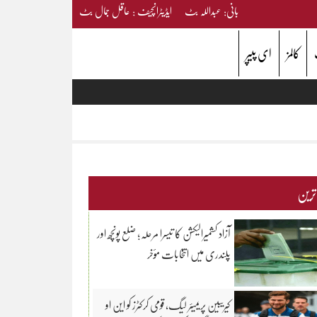
بانی: عبداللہ بٹ ایڈیٹرانچیف : عاقل جمال بٹ
کالمز
ای پیپر
 ترین
آزاد کشمیرالیکشن کا تیسرا مرحلہ؛ ضلع پونچھ اور
پلندری میں انتخابات مؤخر
کیریبین پریمیئر لیگ، قومی کرکٹرز کو این او