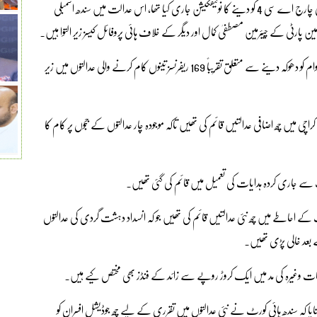
انہوں نے مزید بتایا کہ حال ہی میں حکومت نے اے سی 3 کا اضافی چارج اے سی 4 کو دینے کا نوٹیفکیشن جاری کیا تھا، اس عدالت میں سندھ اسمبلی
ن پارٹی کے چیئرمین مصطفیٰ کمال اور دیگر کے خلاف ہائی پروفائل کیسز زیر التوا ہیں۔
سرکاری اعداد و شمار کے مطابق کرپشن، بدعنوانی اور بڑے پیمانے پر عوام کو دھوکہ دینے سے متعلق تقریباً 169 ریفرنسز تینوں کام کرنے والی عدالتوں میں زیر
راچی میں چھ اضافی عدالتیں قائم کی تھیں تاکہ موجودہ چار عدالتوں کے ججوں پر کام کا
نب سے جاری کردہ ہدایات کی تعمیل میں قائم کی گئی تھیں۔
کے احاطے میں چھ نئی عدالتیں قائم کی تھیں جو کہ انسداد دہشت گردی کی عدالتوں
 بعد خالی پڑی تھیں۔
اخراجات وغیرہ کی مد میں ایک کروڑ روپے سے زائد کے فنڈز بھی مختص کیے ہیں۔
کہ سندھ ہائی کورٹ نے نئی عدالتوں میں تقرری کے لیے چھ جوڈیشل افسران کو