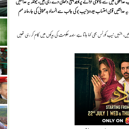
کراچی (مانیٹرنگ ڈیسک) کراچی میں قائم کی جانے والی 6 نئی احتساب عدالتوں میں سے 5 قومی خزانے پر بوجھ بنتی دکھائی دے رہی ہیں، کیونکہ یہ عدالتیں
یہ عدالتیں قومی احتساب بیورو (نیب) کی جانب سے انسداد بدعنوانی کی جارحانہ مہم
اس سے قبل شہر میں موجود 4 احتساب عدالتیں، جنہیں نیب کورٹس بھی کہا جاتا ہے سندھ حکومت کی بیرکوں میں کام کر رہی تھیں