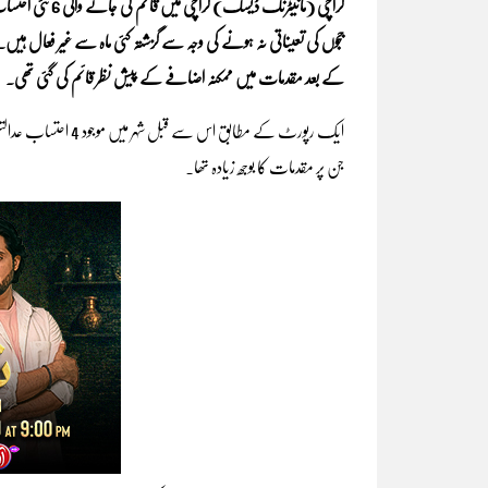
ججوں کی تعیناتی نہ ہونے کی وجہ سے گزشتہ کئی ماہ سے غیر فعال ہیں۔
کے بعد مقدمات میں ممکنہ اضافے کے پیش نظر قائم کی گئی تھی۔
ایک رپورٹ کے مطابق 
جن پر مقدمات کا بوجھ زیادہ تھا۔