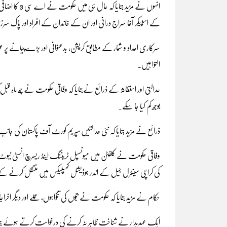
کے اسپیکر آغا سراج درانی اور ان کے خاندان کے افراد اور پاک سرزمی
التوا ہیں۔
عدالتی اور استغاثہ کے ذرائع نےبتایا کہ وفاقی حکومت نے چھ ماہ قبل ک
بوجھ کم کیا جا سکے۔
ذرائع نے مزید بتایا کہ نئی عدالتیں سپریم کورٹ آف پاکستان کی جا
وفاقی حکومت نے کلفٹن میں میونسپل ٹریننگ اینڈ ریسرچ انسٹی ٹیوٹ 
کی کراچی سینٹرل جیل کے اندر جوڈیشل کمپلیکس میں منتقل کرنے کے
حکام نے مزید بتایا کہ حکومت نے ججوں کی تنخواہوں، عملے اور دیگر 
ایک عہدیدار نے شناخت ظاہر نہ کرنے کی درخواست کرتے ہوئے بتایا 