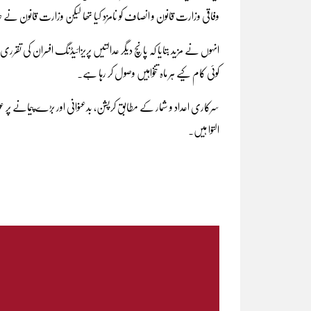
وفاقی وزارت قانون و انصاف کو نامزد کیا تھا لیکن وزارت قانون 
انہوں نے مزید بتایا کہ پانچ دیگر عدالتیں پریزائیڈنگ افسران کی تقر
کوئی کام کیے ہر ماہ تنخواہیں وصول کر رہا ہے۔
التوا ہیں۔