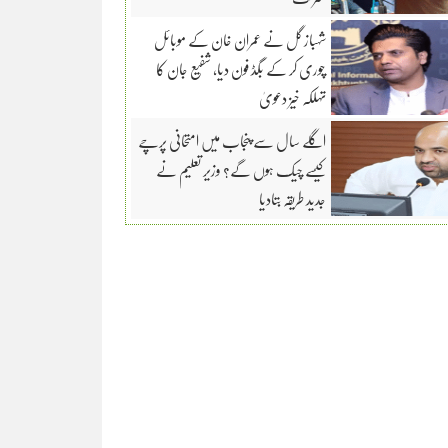
شہباز گل نے عمران خان کے موبائل
چوری کر کے بگڈ فون دیا، شفیع جان کا
تہلکہ خیز دعویٰ
اگلے سال سے پنجاب میں امتحانی پرچے
کیسے چیک ہوں گے؟ وزیر تعلیم نے
جدید طریقہ بتادیا