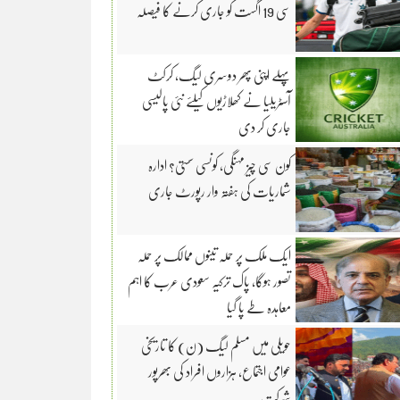
سی 19 اگست کو جاری کرنے کا فیصلہ
پہلے اپنی پھر دوسری لیگ، کرکٹ
آسٹریلیا نے کھلاڑیوں کیلئے نئی پالیسی
جاری کر دی
کون سی چیز مہنگی، کونسی سستی؟ ادارہ
شماریات کی ہفتہ وار رپورٹ جاری
ایک ملک پر حملہ تینوں ممالک پر حملہ
تصور ہوگا، پاک ترکیہ سعودی عرب کا اہم
معاہدہ طے پا گیا
حویلی میں مسلم لیگ (ن) کا تاریخی
عوامی اجتماع، ہزاروں افراد کی بھرپور
شرکت