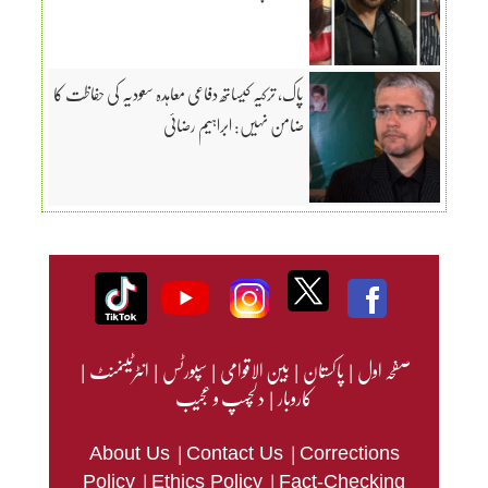
پاک، ترکیہ کیساتھ دفاعی معاہدہ سعودیہ کی حفاظت کا
ضامن نہیں: ابراہیم رضائی
صفحہ اول
|
پاکستان
|
بین الاقوامی
|
سپورٹس
|
انٹرٹینمنٹ
|
کاروبار
|
دلچسپ و عجیب
|
|
About Us
Contact Us
Corrections
|
|
Policy
Ethics Policy
Fact-Checking