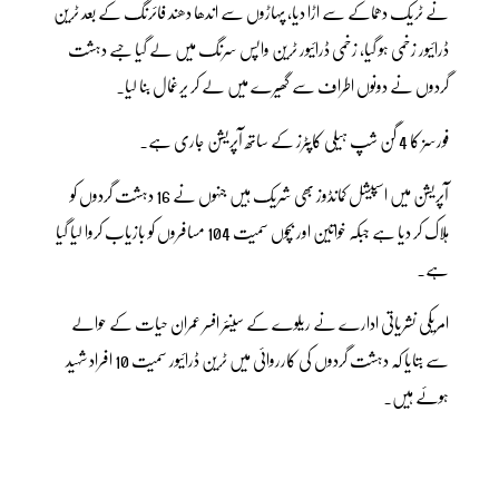
نے ٹریک دھماکے سے اڑا دیا، پہاڑوں سے اندھا دھند فائرنگ کے بعد ٹرین
ڈرائیور زخمی ہو گیا، زخمی ڈرائیور ٹرین واپس سرنگ میں لے گیا جسے دہشت
گردوں نے دونوں اطراف سے گھیرے میں لے کر یرغمال بنا لیا۔
فورسز کا 4 گن شپ ہیلی کاپٹرز کے ساتھ آپریشن جاری ہے۔
آپریشن میں اسپیشل کمانڈوز بھی شریک ہیں جنہوں نے 16 دہشت گردوں کو
ہلاک کر دیا ہے جبکہ خواتین اور بچوں سمیت 104 مسافروں کو بازیاب کروا لیا گیا
ہے۔
امریکی نشریاتی ادارے نے ریلوے کے سینئر افسر عمران حیات کے حوالے
سے بتایا کہ دہشت گردوں کی کارروائی میں ٹرین ڈرائیور سمیت 10 افراد شہید
ہوئے ہیں۔