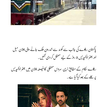
پاکستان ریلوے کی جانب سے کوئٹہ سے اندرونِ ملک جانے والی بولان میل
اور جعفر ایکسپریس 3 روز کے لیے معطل کر دی گئیں۔
ریلوے حکام کے مطابق ٹرین سروس معطلی کا فیصلہ بولان میں جعفر ایکسپریس
پر حملےکے بعد کیا گیا ہے۔