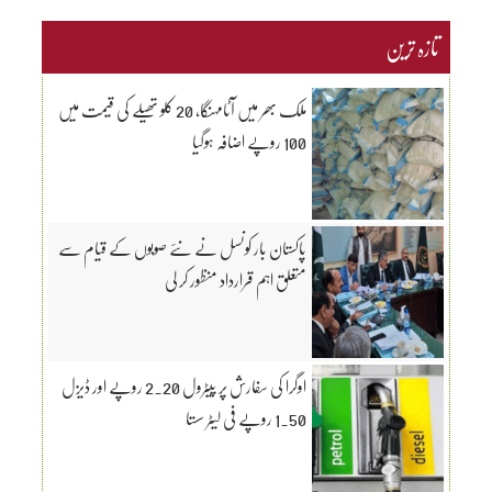
تازہ ترین
ملک بھر میں آٹامہنگا، 20 کلو تھیلے کی قیمت میں
100 روپے اضافہ ہوگیا
پاکستان بار کونسل نے نئے صوبوں کے قیام سے
متعلق اہم قرارداد منظور کر لی
اوگرا کی سفارش پر پیٹرول 2.20 روپے اور ڈیزل
1.50 روپے فی لیٹر سستا