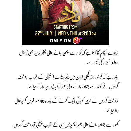
ریلوے حکام کا کہنا ہے کہ کوئٹہ سے چمن جانے والی پسنجر ٹرین بھی تاحال
روانہ نہیں کی گئی ہے۔
یاد رہے کہ گزشتہ روز کچھی بولان میں پنیر ریلوے اسٹیشن کے قریب دہشت
گردوں نے کوئٹہ سے پشاور جانے والی جعفر ایکسپریس پر حملہ کر دیا تھا۔
دہشت گردوں نے ٹرین کو ہائی جیک کرنے کے بعد 400 مسافروں کو یرغمال
بنا لیا تھا۔
کوئٹہ سے پشاور جانے والی جعفر ایکسپریس سبی کے قریب پہنچی تو دہشت گردوں