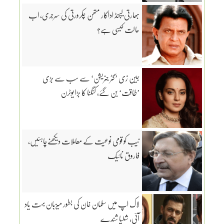
بھارتی لیجنڈ اداکار متھن چکرورتی کی سرجری، اب
حالت کیسی ہے؟
جین زی ’گٹر جنریشن‘ سے سب سے بڑی
’طاقت‘ بن گئے، کنگنا کا بڑا یوٹرن
نیب کو قومی نوعیت کے معاملات دیکھنےچاہئیں،
فاروق نائیک
لاک اپ میں سلمان خان کی بطور میزبان بہت یاد
آئی، شلپا شندے