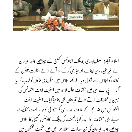
اسلام آباد( اصغر چوہدری )پبلک اکاونٹس کمیٹی کے چیئرمین جنید اکبر خان
نے غیر سنجیدہ رویہ اپنانے اور تیاری کرکے نہ آنے والے وزارت قانون کے
نمائندہ کو اجلاس سے نکال دیا ۔ اگلے اجلاس میں سیکریٹری قانون کو طلب کر لیا
گیا ۔۔ پی اے سی میں انکشاف ہوا کہ لاہور میں اسٹیٹ لائف انشورنس کی
زمین پر تجاوزات کرتے ہوئے قبرستان بھی بنا دیا گیا ۔۔ اسٹیٹ لائف
انشورنس میں ضابطے کے خلاف ایف سی کو سکیورٹی کا براہ راست کنٹریکٹ
دینے بھی انکشاف ہوا۔ بدھ کو پارلیمنٹ کی پبلک اکاؤنٹس کمیٹی کا اجلاس
چیئرمین جنید اکبر خان کی زیر صدارت منعقد ہوا، جس میں مختلف محکموں میں