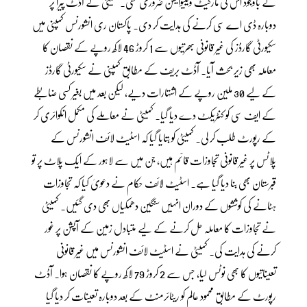
کے باوجود اس کی مارکیٹ ویلیوایشن ضروری تھی۔ کمیٹی نے آڈٹ پیرا پر
دوبارہ ڈی اے سی کرنے کی ہدایت کر دی۔ پاکستان ری انشورنس کمپنی میں
سکیورٹی گارڈز کی غیر قانونی بھرتیوں سے 1 کروڑ 46 لاکھ روپے کے نقصان کا
معاملہ بھی زیر بحث آیا۔ آڈٹ بریف کے مطابق کمپنی نے سکیورٹی گارڈز
کے لیے 30 ملین روپے کے اشتہارات دیے، لیکن بعد میں بغیر کسی ضابطے
کے ایف سی کو کنٹریکٹ دے دیا گیا۔ کمیٹی نے معاملے کی مکمل انکوائری کر
کے رپورٹ طلب کر لی۔ کمیٹی کو بتایا گیا کہ اسٹیٹ لائف انشورنس کے
پلاٹس پر غیر قانونی تجاوزات قائم ہیں، جن میں سے لاہور کے ایک پلاٹ پر تو
قبرستان بھی بنا دیا گیا ہے۔ اسٹیٹ لائف حکام نے دعویٰ کیا کہ تجاوزات
ہٹانے کی کوششوں کے دوران انہیں سنگین دھمکیاں بھی دی گئیں۔ کمیٹی
نے تجاوزات کا معاملہ حل کرنے کے لیے متبادل زمین کے آپشن پر غور
کرنے کی ہدایت کی۔ کمیٹی نے اسٹیٹ لائف انشورنس میں غیر قانونی
تعیناتیوں کا بھی نوٹس لیا، جس سے 2 کروڑ 79 لاکھ روپے کا نقصان ہوا۔ آڈٹ
رپورٹ کے مطابق محمود عالم کو ریٹائرمنٹ کے بعد دوبارہ تعینات کر دیا گیا