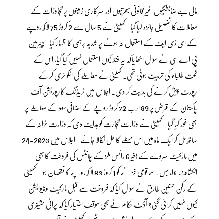
مالی بے ضابطگیوں، غیر قانونی بھرتیوں اور سرکاری زمینوں پر تجاوزات کے
معاملات کا تفصیلی جائزہ لیا گیا۔ کمیٹی نے 5 سال سے 2 کروڑ 75 لاکھ روپے
کے ای ڈی ایف کے استعمال نہ ہونے پر شدید برہمی کا اظہار کیا۔ چیئرمین
پی اے سی نے سوال اٹھایا کہ یہ فنڈ کیوں استعمال نہیں کیا گیا، اس کے
تحت طلباء کی تربیت ہونی تھی۔ کمیٹی نے معاملے کی انکوائری کر کے
رپورٹ پیش کرنے کی ہدایت کر دی۔ اجلاس میں ٹریڈنگ کارپوریشن آف
پاکستان کے قرض پر 89 ارب 72 کروڑ روپے کے اضافی سود کے معاملے پر
بھی غور کیا گیا۔ کمیٹی نے وزارت تجارت کو ہدایت دی کہ وزارت خزانہ کے
ساتھ مل کر ایک ماہ میں اس مسئلے کا حل نکالا جائے۔ اجلاس میں 2023-24
میں مارکیٹ سروے کے بغیر 6 رائس ملز کے پلانٹس کی فروخت کا بھی
انکشاف ہوا، جس سے قومی خزانے کو 1 کروڑ 83 لاکھ روپے کا نقصان ہوا۔ کمیٹی
کے رکن حسنین طارق نے سوال کیا کہ فروخت سے قبل مارکیٹ ویلیوایشن
کیوں نہیں کرائی گئی؟ آڈٹ حکام نے بھی موقف اختیار کیا کہ پرانی مشینری