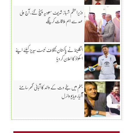
وزیراعظم شہباز شریف سعودیہ پہنچ گئے، آج ولی
عہد سے اہم ملاقات کرینگے
انگلینڈ نے پاکستان کیخلاف ٹیسٹ سیریز کیلئے اپنے
اسکواڈ کا اعلان کر دیا
جہلم میں سنجے دت کے والد کا آبائی گھر سامنے
آگیا، ویڈیو وائرل