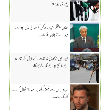
پیسے فی لیٹر سستا
افغان دہشتگرد نیٹ ورکس کو بھارتی مالی سپورٹ
میسر ہے، ترجمان دفتر خارجہ
بسیمہ میں سیکیورٹی خدشات کے پیش نظر شام 6
بجے تا صبح 11 بجے تک کرفیو نافذ
امریکا ایران سے نمٹنے کیلئے ہر ہتھیار استعمال کرے
گا، نائب صدر