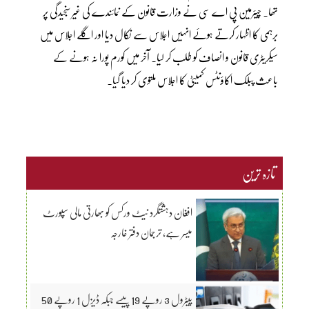
تھا۔ چیئرمین پی اے سی نے وزارت قانون کے نمائندے کی غیر سنجیدگی پر
برہمی کا اظہار کرتے ہوئے انہیں اجلاس سے نکال دیا اور اگلے اجلاس میں
سیکریٹری قانون و انصاف کو طلب کر لیا۔ آخر میں کورم پورا نہ ہونے کے
باعث پبلک اکاؤنٹس کمیٹی کا اجلاس ملتوی کر دیا گیا۔
تازہ ترین
افغان دہشتگرد نیٹ ورکس کو بھارتی مالی سپورٹ
میسر ہے، ترجمان دفتر خارجہ
پیٹرول 3 روپے 19 پیسے جبکہ ڈیزل 1 روپے 50