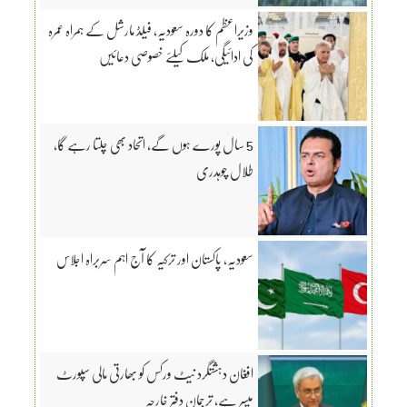
وزیراعظم کا دورہ سعودیہ، فیلڈ مارشل کے ہمراہ عمرہ
کی ادائیگی، ملک کیلئے خصوصی دعائیں
5 سال پورے ہوں گے، اتحاد بھی چلتا رہے گا،
طلال چوہدری
سعودیہ، پاکستان اور ترکیہ کا آج اہم سربراہ اجلاس
افغان دہشتگرد نیٹ ورکس کو بھارتی مالی سپورٹ
میسر ہے، ترجمان دفتر خارجہ