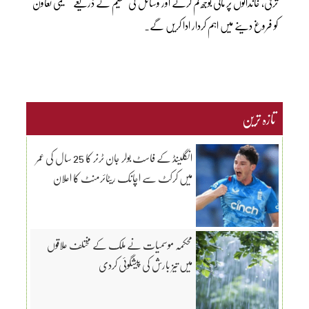
ترقی، خاندانوں پر مالی بوجھ کم کرنے اور وسائل کی تقسیم کے ذریعے تعلیمی تعاون
کو فروغ دینے میں اہم کردار ادا کریں گے۔
تازہ ترین
انگلینڈ کے فاسٹ بولر جان ٹرنر کا 25 سال کی عمر
میں کرکٹ سے اچانک ریٹائرمنٹ کا اعلان
محکمہ موسمیات نے ملک کے مختلف علاقوں
میں تیز بارش کی پیشگوئی کردی