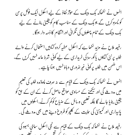
انہوں نے لکھاکہ بک بینک کے مؤثر نفاذ کے لیے اسکول ایک فوکل پرسن
کو نامزد کریں گے جو بک بینک کے مناسب کام کو یقینی بنانے کے لیے
بک بینک کے تمام پہلوؤں کی نگرانی اور انتظام کا ذمہ دار ہوگا۔
رفیعہ ملاح نے مزید لکھا ہے کہ اسکول عطیہ کردہ کتابیں استعمال کرنے والے
طلبہ پر نئی کتابوں یا کورسز کی خریداری کے لیے کوئی شرط عائد نہیں کریں گے،
اس ضمن میں طلبہ پر کوئی غیر ضروری دباؤ نہیں ہونا چاہیے۔
انہوں نے لکھا کہ بک بینک کے قیام سے نہ صرف پسماندہ طلبہ کی تعلیم
میں مدد ملے گی اور سیکھنے کے مساوی مواقع حاصل کرنے کے ان کے حق کو
یقینی بنایا جائے گا بلکہ تعلیمی وسائل کے ضیاع کو کم کرنے، اسکولوں میں
پائیداری اور کمیونٹی کی حمایت کے کلچر کو فروغ دینے میں بھی مدد ملے گی۔
رفیعہ ملاح نے لکھا کہ بک بینک کے قیام سے نجی اسکول سماجی بہبود کی