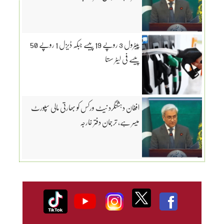
پیٹرول 3 روپے 19 پیسے جبکہ ڈیزل 1 روپے 50
پیسے فی لیٹر سستا
افغان دہشتگرد نیٹ ورکس کو بھارتی مالی سپورٹ
میسر ہے، ترجمان دفتر خارجہ