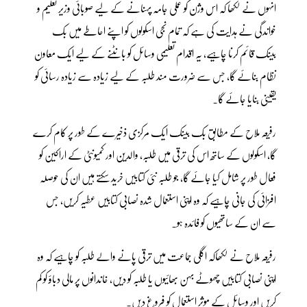
انہوں نے لکھا کہ اس وژن کو عملی جامہ پہنانے کے لیے صوبائی وزیر تعلیم و
خواندگی نے ہدایت کی ہے کہ تمام نجی اسکولوں کو اپنے احاطے میں بک
بینک قائم کرنا چاہیے، یہ اقدام تعلیمی وسائل کو بانٹنے کے لیے ایک معاون
نظام بنائے گا، جس سے ضرورت مند طلبہ کے لیے زیادہ سے زیادہ رسائی کو
یقینی بنایا جائے گا۔
رفیعہ ملاح کے مطابق بک بینک ایک مرکزی ذخیرے کے طور پر کام کرے
گا، اسکولوں کے ساتھ اس کی ترقی میں طلبہ، والدین اور کمیونٹی کے اراکین کو
فعال طور پر شامل کیا جائے گا، جو طلبہ نئی کتابیں خرید سکتے ہیں ان کی حوصلہ
افزائی کی جانی چاہیے کہ وہ اپنی استعمال شدہ نصابی کتابیں عطیہ کریں، جس
سے ان کے ساتھیوں کو فائدہ ہو۔
رفیعہ ملاح نے لکھاکہ اگلی جماعت میں ترقی پانے والے طلبہ کو چاہیے کہ وہ
اپنی نصابی کتابیں چھوٹے بہن بھائیوں یا طلبہ کو دیں، خاندانوں پر مالی دباؤ کو کم
کریں اور وسائل کے موثر استعمال کو فروغ دیں۔