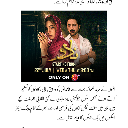
مستحق اور پسماندہ طلبا کو تعلیمی مدد فراہم کرنا ہے۔
انہوں نے مزید لکھا کہ بہت سے خاندانوں کو درپیش مالی رکاوٹوں کو تسلیم
کرتے ہوئے محکمہ اسکول ایجوکیشن اینڈ لٹریسی نے کئی انقلابی اقدامات کیے
ہیں، جن میں مفت ٹیکس کتابوں کی فراہمی اور سندھ بھر کے تمام پبلک سیکٹر
اسکولوں میں بک بینکوں کا قیام شامل ہے۔