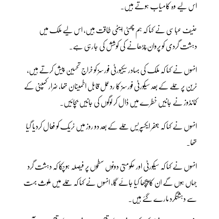
اس لیے وہ کامیاب ہوتے ہیں۔
حنیف عباسی نے کہا کہ ہم چھٹی ایٹمی طاقت ہیں، اس لیے ملک میں
دہشت گردی کو پروان چڑھانے کی کوشش کی جارہی ہے۔
انہوں نے کہا کہ ملک کی بہادر سیکیورٹی فورسز کو خراج تحسین پیش کرتے ہیں،
ٹرین پر حملے کے بعد سیکورٹی فورسز کا ردعمل قابل اطمینان تھا، ضرار کمپنی کے
کمانڈوز نے جانیں خطرے میں ڈال کر لوگوں کی جانیں بچائیں۔
انہوں نے کہا کہ جعفر ایکسپریس حملے کے بعد دو روز میں ٹریک کو فعال کردیا گیا
تھا۔
انہوں نے کہا کہ سیکورٹی اور حکومتی دونوں سطحوں پر فیصلہ ہوچکا کہ دہشت گرد
جہاں ہوں گے ان کا پیچھا کیا جائے گا، انہوں نے کہا کہ حملے میں ملوث بہت
سے دہشتگرد مارے گئے ہیں۔