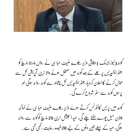
کوئٹہ(نیوز ڈیسک) وفاقی وزیر ریلوے حنیف عباسی نے رواں ماہ 11 مارچ کو
جعفر ایکسپریس پر حملے کے بعد کوئٹہ میں معطل ہونے والا ٹرین آپریشن کل سے
بحال کرنے کا اعلان کردیا، جعفر ایکسپریس کل پشاور سے کوئٹہ روانہ ہوگی اور
پرسوں کوئٹہ سے سفر شروع کرے گی۔
کوئٹہ میں پریس کانفرنس کرتے ہوئے وزیر ریلوے حنیف عباسی نے کہا کہ
بولان میل پورے ہفتے چلے گی، عید اسپیشل ٹرین 29 مارچ کو کوئٹہ سے روانہ
ہوگی، عید کے پہلے تین دنوں کے لیے 20 فیصد رعایت رکھی گئی ہے۔