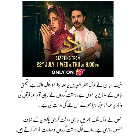
حنیف عباسی نے کہا کہ جعفر ایکسپریس پر حملہ بڑا افسوسناک واقعہ ہے، قیمتی
جانوں کے ضیاع پر افسوس ہے، دہشت گردوں نے زبان قوم اور فرقوں کی
بنیاد پر حملہ کیا جبکہ دنیا بھر نے اس حملے کی مذمت کی ہے ۔
انہوں نے کہا کہ ملک بھر میں جاری دہشت گردی پاکستان کے خلاف
منصوبہ سازی ہے، ہمارے لوگ دہشت گردوں کو معاونت فراہم کرتے ہیں،