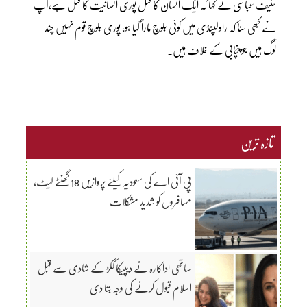
حنیف عباسی نے کہا کہ ایک انسان کا قتل پوری انسانیت کا قتل ہے،آپ
نے کبھی سنا کہ راولپنڈی میں کوئی بلوچ مارا گیا ہو، پوری بلوچ قوم نہیں چند
لوگ ہیں جو پنچابی کے خلاف ہیں۔
تازہ ترین
پی آئی اے کی سعودیہ کیلئے پروازیں 18 گھنٹے لیٹ،
مسافروں کو شدید مشکلات
ساتھی اداکارہ نے دیپیکا ککڑ کے شادی سے قبل
اسلام قبول کرنے کی وجہ بتا دی