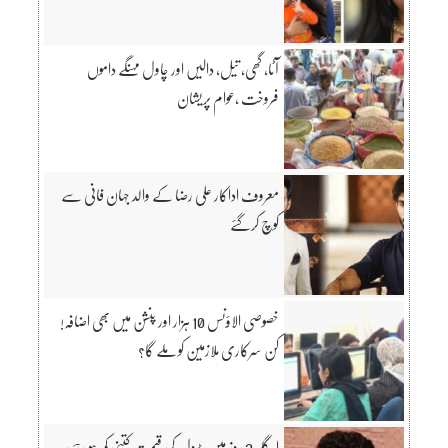
آٹا، گھی، تیل، دالیں اور چاول مہنگے داموں
فروخت ،عوام پریشان
معروف اداکار علی رضا کے والد جہان فانی سے
کوچ کرگئے
خصوصی الاؤنس 10 ہزار اور پنشن میں بھی اضافہ!
کن سرکاری ملازمین کو ملے گا؟
اگلے 2 روز میں پٹرول کی قیمت کتنی کم ہو رہی