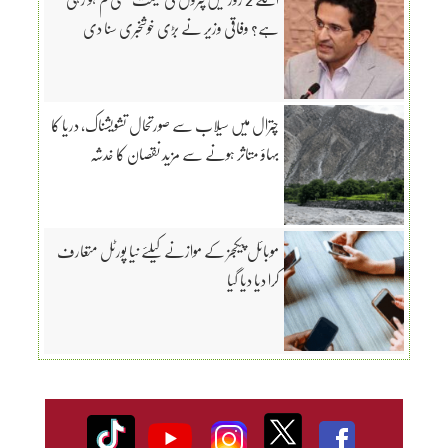
ہے؟ وفاقی وزیر نے بڑی خوشخبری سنا دی
چترال میں سیلاب سے صورتحال تشویشناک، دریا کا
بہاؤ متاثر ہونے سے مزید نقصان کا خدشہ
موبائل پیکجز کے موازنے کیلئے نیا پورٹل متعارف
کرا دیا دیا گیا