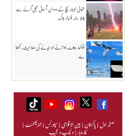
تھائی لینڈ: میچ کے دوران آسمانی بجلی گرنے سے
24 سالہ فٹبالر ہلاک
انوکھا روبوٹ جو اڑنے اور تیرنے کی صلاحیت رکھتا
ہے
صفحہ اول
|
پاکستان
|
بین الاقوامی
|
سپورٹس
|
انٹرٹینمنٹ
|
کاروبار
|
دلچسپ و عجیب