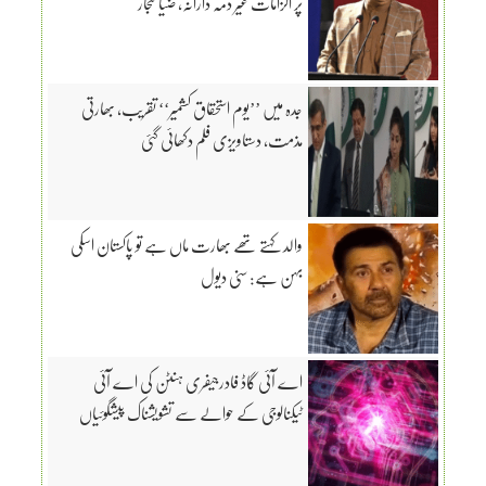
پر الزامات غیر ذمہ دارانہ، ضیا لنجار
جدہ میں ’’یوم استحقاق کشمیر‘‘ تقریب، بھارتی
مذمت، دستاویزی فلم دکھائی گئی
والد کہتے تھے بھارت ماں ہے تو پاکستان اسکی
بہن ہے: سنی دیول
اے آئی گاڈ فادرجیفری ہنٹن کی اے آئی
ٹیکنالوجی کے حوالے سے تشویشناک پیشگوئیاں