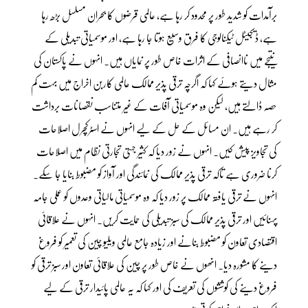
برآمدات کو شدید طور پر محدود کر رہا ہے، عالمی قرضوں کا بحران مسلسل بڑھ رہا
ہے، ڈیجیٹل ٹیکنالوجی کا فرق وسیع ہوتا جا رہا ہے، اور موسمیاتی تبدیلی کے
نتیجے میں ناانصافی کے اثرات خاص طور پر نمایاں ہیں۔ انہوں نے پاکستان کی
مثال دیتے ہوئے کہا کہ اگرچہ ترقی پذیر ممالک عالمی کاربن اخراج میں بہت کم
حصہ ڈالتے ہیں، لیکن وہ موسمیاتی آفات کے غیر متناسب نقصانات برداشت
کر رہے ہیں۔ ان مسائل کے حل کے لیے انہوں نے اسٹرکچرل اصلاحات
کی تجاویز پیش کیں۔ انہوں نے زور دیا کہ کثیر جہتی تجارتی نظام میں اصلاحات
کرنا ضروری ہے تاکہ ترقی پذیر ممالک کی نمائندگی اور آواز کو مضبوط بنایا جا سکے۔
انہوں نے ترقی یافتہ ممالک پر زور دیا کہ وہ موسمیاتی مالیاتی وعدوں کو عملی جامہ
پہنائیں اور ترقی پذیر ممالک کی سبز تبدیلی کی حمایت کریں۔ انہوں نے علاقائی
اقتصادی تعاون کو مضبوط بنانے اور زیادہ جامع عالمی ویلیو چین کی تعمیر کو فروغ
دینے کا مشورہ دیا۔ انھوں نے خاص طور پر چین کی علاقائی تعاون اور سبز ترقی کو
فروغ دینے کی کوششوں کی تعریف کی اور کہا کہ یہ عالمی پائیدار ترقی کے لیے