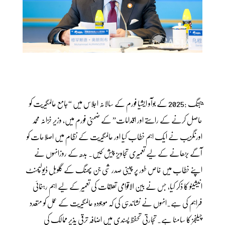
بیجنگ :2025 کے بوآو ایشیا فورم کے سالانہ اجلاس میں “جامع عالمگیریت کو
حاصل کرنے کے راستے اور اقدامات” کے ضمنی فورم میں، وزیر خزانہ محمد
اورنگزیب نے ایک اہم خطاب کیا اور عالمگیریت کے نظام میں اصلاحات کو
آگے بڑھانے کے لیے تعمیری تجاویز پیش کیں۔ بدھ کے روزانہوں نے
اپنے خطاب میں خاص طور پر چینی صدر شی جن پھنگ کے گلوبل ڈیولپمنٹ
انیشیٹو کا ذکر کیا، جس نے بین الاقوامی تعلقات کی تعمیر کے لیے اہم رہنمائی
فراہم کی ہے۔انہوں نے نشاندہی کی کہ موجودہ عالمگیریت کے عمل کو متعدد
چیلنجز کا سامنا ہے۔ تجارتی تحفظ پسندی میں اضافہ ترقی پذیر ممالک کی