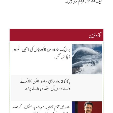
ایک اہم حوالہ فراہم کرتی ہیں۔
تازہ ترین
براڈ پیک حادثہ: مزید 5 کوہ پیماؤں کی لاشیں اسکردو
پہنچا دی گئیں
پاکا کا 2 روزہ تربیتی مباحثہ، قانون نافذ کرنے
والے اداروں کی استعداد بڑھانے پر زور
سندھ میں تمام بھرتیاں میرٹ پر، مفتاح کے صدر