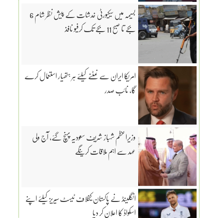
بسیمہ میں سیکیورٹی خدشات کے پیش نظر شام 6
بجے تا صبح 11 بجے تک کرفیو نافذ
امریکا ایران سے نمٹنے کیلئے ہر ہتھیار استعمال کرے
گا، نائب صدر
وزیراعظم شہباز شریف سعودیہ پہنچ گئے، آج ولی
عہد سے اہم ملاقات کرینگے
انگلینڈ نے پاکستان کیخلاف ٹیسٹ سیریز کیلئے اپنے
اسکواڈ کا اعلان کر دیا