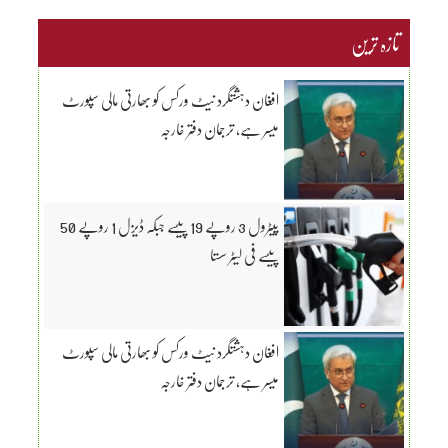
تازہ ترین
افغان دہشتگرد نیٹ ورکس کو بھارتی مالی سپورٹ
میسر ہے، ترجمان دفتر خارجہ
پیٹرول 3 روپے 19 پیسے جبکہ ڈیزل 1 روپے 50
پیسے فی لیٹر سستا
افغان دہشتگرد نیٹ ورکس کو بھارتی مالی سپورٹ
میسر ہے، ترجمان دفتر خارجہ