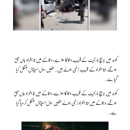
کوئٹہ میں بڑیچ مارکیٹ کےقریب دھماکا ہوا ہے، دھماکے میں 2 افراد جاں بحق
ہو گئے، 17 افراد کے قریب زخمی ہوئے ہیں۔ جنھیں سول اسپتال منتقل کیا
گیا ہے۔
کوئٹہ میں بڑیچ مارکیٹ کے قریب دھماکا ہوا ہے، دھماکے میں 2 افراد جاں بحق
ہو گئے، دھماکے میں 17 افراد زخمی ہوئے جنھیں سول اسپتال منتقل کر دیا گیا
ہے۔