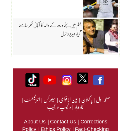
جہلم میں سنجے دت کے والد کا آبائی گھر سامنے
آگیا، ویڈیو وائرل
صفحہ اول
|
پاکستان
|
بین الاقوامی
|
سپورٹس
|
انٹرٹینمنٹ
|
کاروبار
|
دلچسپ و عجیب
|
|
About Us
Contact Us
Corrections
|
|
Policy
Ethics Policy
Fact-Checking