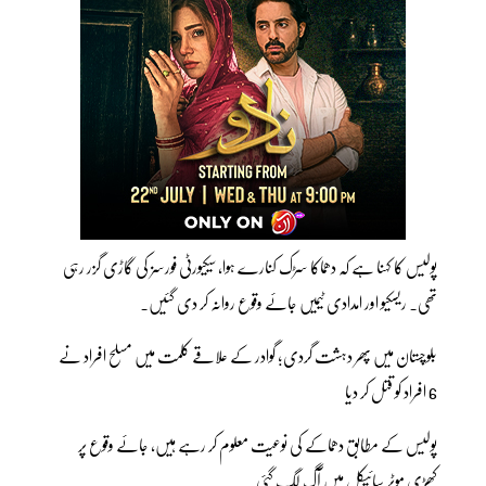
پولیس کا کہنا ہے کہ دھماکا سڑک کنارے ہوا، سیکیورٹی فورسز کی گاڑی گزر رہی
تھی۔ ریسکیو اور امدادی ٹیمیں جائے وقوع روانہ کر دی گئیں۔
بلوچستان میں پھر دہشت گردی؛ گوادر کے علاقے کلمت میں مسلح افراد نے
6 افراد کو قتل کر دیا
پولیس کے مطابق دھماکے کی نوعیت معلوم کر رہے ہیں، جائے وقوع پر
کھڑی موٹر سائیکل میں آگ لگ گئی۔