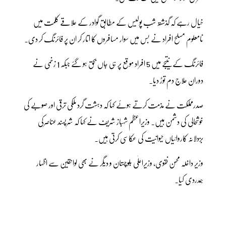
خیال رہے کہ گذشتہ شب پولیس کے مطابق گوادر کے علاقے کلمت میں
نامعلوم مسلح افراد نے بس میں سوار مسافروں کا اتار کر ان پر فائرنگ کر دی۔
فائرنگ کے نتیجے میں 5 افراد موقع پر ہی جاں بحق ہو گئے جبکہ 1 زخمی نے
دوران علاج دم توڑ دیا۔
صدرمملکت نے مذمت کرتے ہوئے کہا کہ دہشت گرد ملکی ترقی اور صوبے کی
خوشحالی کی دشمن ہیں۔ وزیراعظم شہباز شریف نے کہا کہ شرپسند عناصرکی
بزدلانہ کاروائیاں حیوانیت کی عکاسی کرتی ہیں۔
وزیر داخلہ محسن نقوی، وزیراعلٰی بلوچستان و دیگر نے بھی لواحقین سے اظہار
ہمدردی کیا۔